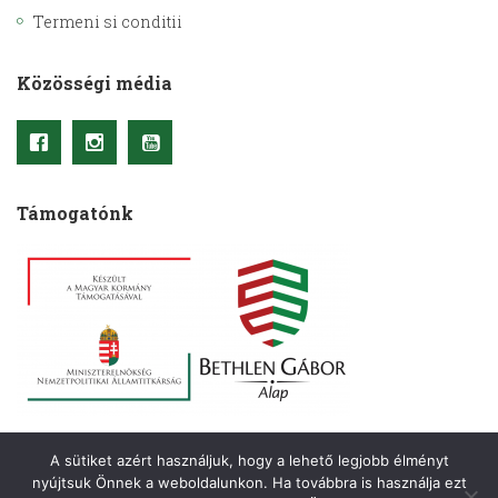
Termeni si conditii
Közösségi média
Támogatónk
A sütiket azért használjuk, hogy a lehető legjobb élményt
nyújtsuk Önnek a weboldalunkon. Ha továbbra is használja ezt
Copyright © 2021– Kriterion. Minden jog fenntartva.