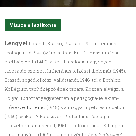
Vissza a lexikonra
Lengyel
Loránd (Brassó, 1921. ápr. 19.) lutheránus
teológiai író. Szülővárosa Róm. Kat. Gimnáziumában
érettségizett (1940), a Ref. Theologia nagyenyedi
tagozatán szerzett lutheránus lelkészi diplomát (1945).
Brassói segédlelkész, vallástanár, 1946-tól a Bethlen
Kollégium tanítóképzőjének tanára. Közben elvégzi a
Bolyai Tudományegyetemen a pedagógia-lélektan-
művészettörténet
(1948) s a magyar nyelv és irodalom
(1950) szakot. A kolozsvári Protestáns Teológiai
Intézetben tanársegéd, 1951-től előadótanár. Erlangeni
tanulmányútja (1969) után megvédte
Az istentisztelet