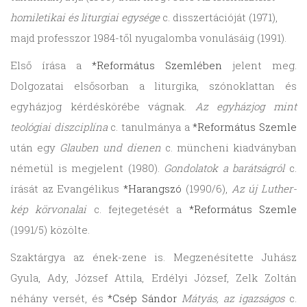
homiletikai és liturgiai egysége
c. disszertációját (1971),
majd professzor 1984-től nyugalomba vonulásáig (1991).
Első írása a
*Református Szemlében
jelent meg.
Dolgozatai elsősorban a liturgika, szónoklattan és
egyházjog kérdéskörébe vágnak.
Az egyházjog mint
teológiai diszciplína
c. tanulmánya a
*Református Szemle
után egy
Glauben und dienen
c. müncheni kiadványban
németül is megjelent (1980).
Gondolatok a barátságról
c.
írását az Evangélikus
*Harangszó
(1990/6),
Az új Luther-
kép körvonalai
c. fejtegetését a
*Református Szemle
(1991/5) közölte.
Szaktárgya az ének-zene is. Megzenésítette Juhász
Gyula, Ady, József Attila, Erdélyi József, Zelk Zoltán
néhány versét, és
*Csép Sándor
Mátyás, az igazságos
c.