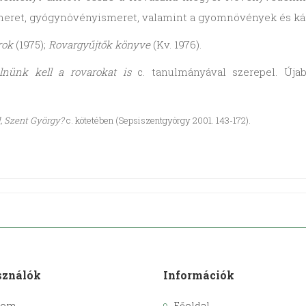
meret, gyógynövényismeret, valamint a gyomnövények és kár
rok
(1975);
Rovargyűjtők könyve
(Kv. 1976).
lnünk kell a rovarokat is
c. tanulmányával szerepel. Úja
ál, Szent György?
c. kötetében (Sepsiszentgyörgy 2001. 143-172).
sználók
Információk
kom
Főoldal