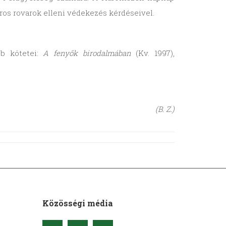
os rovarok elleni védekezés kérdéseivel.
bb kötetei:
A fenyők birodalmában
(Kv. 1997),
(B. Z.)
Közösségi média