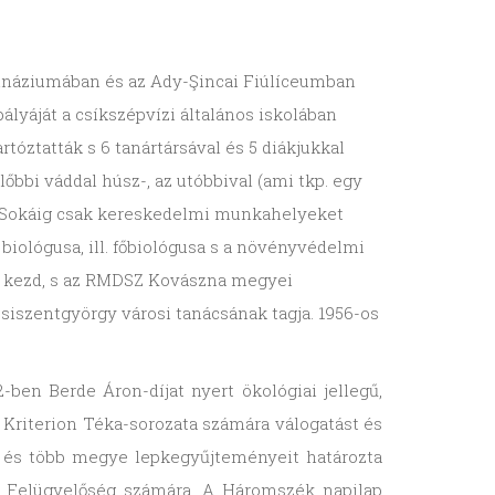
Főgimnáziumában és az Ady-Şincai Fiúlíceumban
lyáját a csíkszépvízi általános iskolában
rtóztatták s 6 tanártársával és 5 diákjukkal
lőbbi váddal húsz-, az utóbbival (ami tkp. egy
én. Sokáig csak kereskedelmi munkahelyeket
iológusa, ill. főbiológusa s a növényvédelmi
gbe kezd, s az RMDSZ Kovászna megyei
iszentgyörgy városi tanácsának tagja. 1956-os
-ben Berde Áron-díjat nyert ökológiai jellegű,
 Kriterion Téka-sorozata számára válogatást és
et és több megye lepkegyűjteményeit határozta
i Felügyelőség számára. A Háromszék napilap