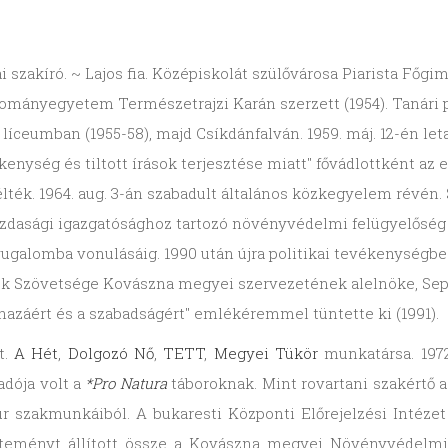
ógiai szakíró. ~ Lajos fia. Középiskolát szülővárosa Piarista 
ományegyetem Természetrajzi Karán szerzett (1954). Tanári pá
 líceumban (1955-58), majd Csíkdánfalván. 1959. máj. 12-én leta
kenység és tiltott írások terjesztése miatt" fővádlottként az e
 ítélték. 1964. aug. 3-án szabadult általános közkegyelem rév
dasági igazgatósághoz tartozó növényvédelmi felügyelőség b
 nyugalomba vonulásáig. 1990 után újra politikai tevékenysé
yok Szövetsége Kovászna megyei szervezetének alelnöke, Seps
hazáért és a szabadságért" emlékéremmel tüntette ki (1991).
t.
A Hét
,
Dolgozó Nő
,
TETT
,
Megyei Tükör
munkatársa. 1972
adója volt a
*Pro Natura
táboroknak. Mint rovartani szakértő a
eur szakmunkáiból. A bukaresti Központi Előrejelzési Intéz
yűjteményt állított össze a Kovászna megyei Növényvédelm