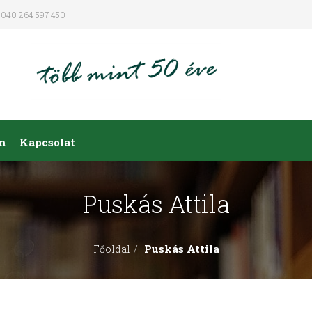
040 264 597 450
m
Kapcsolat
Puskás Attila
Puskás Attila
Főoldal