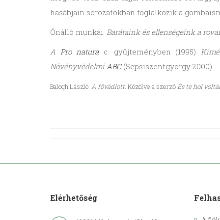
hasábjain sorozatokban foglalkozik a gombais
Önálló munkái:
Barátaink és ellenségeink a rova
A
Pro natura
c. gyűjteményben (1995)
Kímé
Növényvédelmi
ABC
(Sepsiszentgyörgy 2000).
Balogh László:
A fővádlott
. Közölve a szerző
És te hol volt
Elérhetőség
Felha
A fió