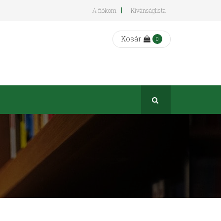
A fiókom
Kívánságlista
Kosár
0