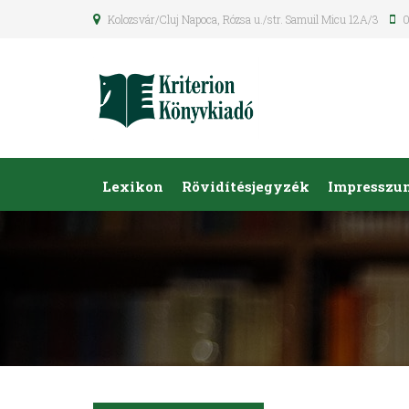
Kolozsvár/Cluj Napoca, Rózsa u./str. Samuil Micu 12A/3
0
Lexikon
Rövidítésjegyzék
Impresszu