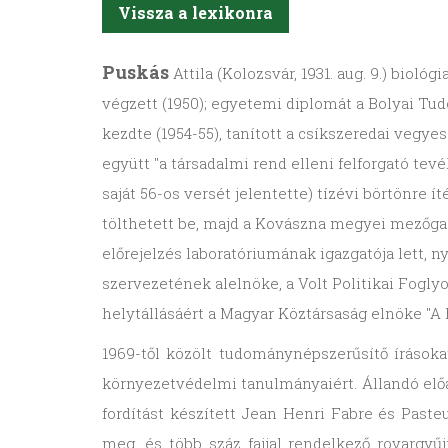
Vissza a lexikonra
Puskás
Attila (Kolozsvár, 1931. aug. 9.) biol
végzett (1950); egyetemi diplomát a Bolyai Tud
kezdte (1954-55), tanított a csíkszeredai vegyes
együtt "a társadalmi rend elleni felforgató tevé
saját 56-os versét jelentette) tízévi börtönre
tölthetett be, majd a Kovászna megyei mezőgaz
előrejelzés laboratóriumának igazgatója lett,
szervezetének alelnöke, a Volt Politikai Fogl
helytállásáért a Magyar Köztársaság elnöke "A 
1969-től közölt tudománynépszerűsítő írásoka
környezetvédelmi tanulmányaiért. Állandó elő
fordítást készített Jean Henri Fabre és Past
meg, és több száz fajjal rendelkező rovarg