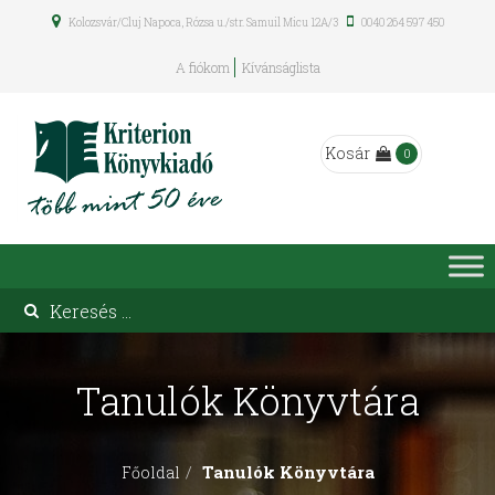
Kolozsvár/Cluj Napoca, Rózsa u./str. Samuil Micu 12A/3
0040 264 597 450
A fiókom
Kívánságlista
Kosár
0
Tanulók Könyvtára
Tanulók Könyvtára
Főoldal