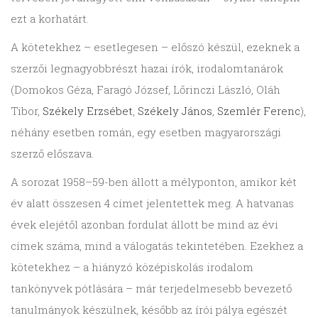
ezt a korhatárt.
A kötetekhez – esetlegesen – előszó készül, ezeknek a
szerzői legnagyobbrészt hazai írók, irodalomtanárok
(Domokos Géza, Faragó József, Lőrinczi László, Oláh
Tibor,
Székely Erzsébet
,
Székely János
,
Szemlér Ferenc
),
néhány esetben román, egy esetben magyarországi
szerző előszava.
A sorozat 1958–59-ben állott a mélyponton, amikor két
év alatt összesen 4 címet jelentettek meg. A hatvanas
évek elejétől azonban fordulat állott be mind az évi
címek száma, mind a válogatás tekintetében. Ezekhez a
kötetekhez – a hiányzó középiskolás irodalom
tankönyvek pótlására – már terjedelmesebb bevezető
tanulmányok készülnek, később az írói pálya egészét