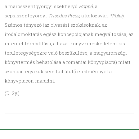
a marosszentgyörgyi székhelyű
Hoppá,
a
sepsiszentgyörgyi
Trisedes Press,
a kolozsvári
*Polis
).
Számos tényező (az olvasási szokásoknak, az
irodalomoktatás egész koncepciójának megváltozása, az
internet térhódítása, a hazai könyvkereskedelem kis
területegységekre való beszűkülése, a magyarországi
könyvtermés behatolása a romániai könyvpiacra) miatt
azonban egyikük sem tud átütő eredménnyel a
könyvpiacon maradni.
(D. Gy.)