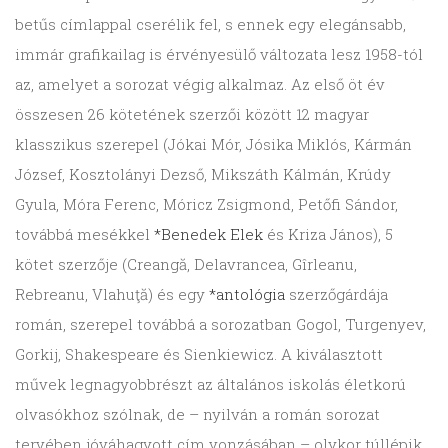
betűs címlappal cserélik fel, s ennek egy elegánsabb,
immár grafikailag is érvényesülő változata lesz 1958-tól
az, amelyet a sorozat végig alkalmaz. Az első öt év
összesen 26 kötetének szerzői között 12 magyar
klasszikus szerepel (Jókai Mór, Jósika Miklós, Kármán
József, Kosztolányi Dezső, Mikszáth Kálmán, Krúdy
Gyula, Móra Ferenc, Móricz Zsigmond, Petőfi Sándor,
továbbá mesékkel
*Benedek Elek
és Kriza János), 5
kötet szerzője (Creangă, Delavrancea, Gîrleanu,
Rebreanu, Vlahuţă) és egy
*antológia
szerzőgárdája
román, szerepel továbbá a sorozatban Gogol, Turgenyev,
Gorkij, Shakespeare és Sienkiewicz. A kiválasztott
művek legnagyobbrészt az általános iskolás életkorú
olvasókhoz szólnak, de – nyilván a román sorozat
tervében jóváhagyott cím vonzásában – olykor túllépik