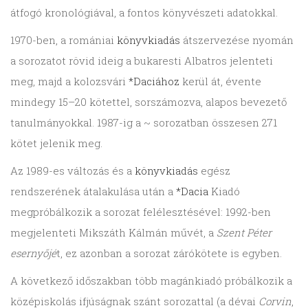
átfogó kronológiával, a fontos könyvészeti adatokkal.
1970-ben, a romániai
könyvkiadás
átszervezése nyomán
a sorozatot rövid ideig a bukaresti Albatros jelenteti
meg, majd a kolozsvári
*Daciához
kerül át, évente
mindegy 15–20 kötettel, sorszámozva, alapos bevezető
tanulmányokkal. 1987-ig a ~ sorozatban összesen 271
kötet jelenik meg.
Az 1989-es változás és a
könyvkiadás
egész
rendszerének átalakulása után a
*Dacia
Kiadó
megpróbálkozik a sorozat felélesztésével: 1992-ben
megjelenteti Mikszáth Kálmán művét, a
Szent Péter
esernyőjé
t, ez azonban a sorozat zárókötete is egyben.
A következő időszakban több magánkiadó próbálkozik a
középiskolás ifjúságnak szánt sorozattal (a dévai
Corvin
,