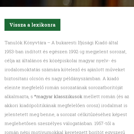
Vissza a lexikonra
Tanulók Könyvtára
– A bukaresti Ifjúsági Kiadó által
1953-ban indított és egészen 1992-ig megjelent sorozat,
célja az általános és középiskolai magyar nyelv- és
irodalomoktatás számára kötelező és ajánlott műveket
biztosítani olcsón és nagy példányszámban. A kiadó
eleinte megfelelő román sorozatának sorozatborítóját
alkalmazta, s
*magyar klasszikusok
mellett román (és az
akkori kiadópolitikának megfelelően orosz) irodalmat is
jelentetett meg benne, a sorozat célkitűzéséhez képest
meglehetősen szeszélyes válogatásban. 1957-től a
román népi motívumokkal keretezett borítót egyszerű