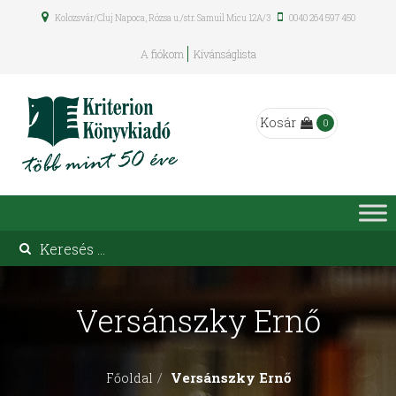
Kolozsvár/Cluj Napoca, Rózsa u./str. Samuil Micu 12A/3
0040 264 597 450
A fiókom
Kívánságlista
Kosár
0
Versánszky Ernő
Versánszky Ernő
Főoldal