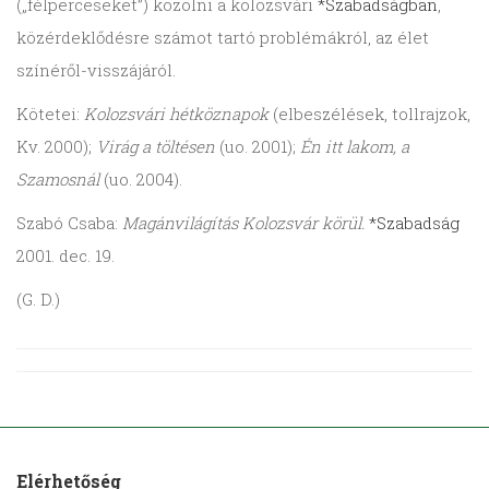
(„félperceseket”) közölni a kolozsvári
*Szabadságban
,
közérdeklődésre számot tartó problémákról, az élet
színéről-visszájáról.
Kötetei:
Kolozsvári hétköznapok
(elbeszélések, tollrajzok,
Kv. 2000);
Virág a töltésen
(uo. 2001);
Én itt lakom, a
Szamosnál
(uo. 2004).
Szabó Csaba:
Magánvilágítás Kolozsvár körül.
*Szabadság
2001. dec. 19.
(G. D.)
Elérhetőség