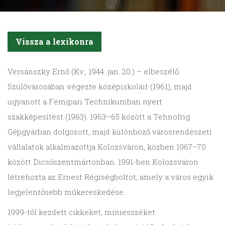
Vissza a lexikonra
Versánszky
Ernő (Kv., 1944. jan. 20.) – elbeszélő.
Szülővárosában végezte középiskoláit (1961), majd
ugyanott a Fémipari Technikumban nyert
szakképesítést (1963). 1963–65 között a Tehnofrig
Gépgyárban dolgozott, majd különböző városrendészeti
vállalatok alkalmazottja Kolozsváron, közben 1967–70
között Dicső­szentmártonban. 1991-ben Kolozsváron
létrehozta az Ernest Régiségboltot, amely a város egyik
legjelentősebb műkereskedése.
1999-től kezdett cikkeket, mini­esszéket