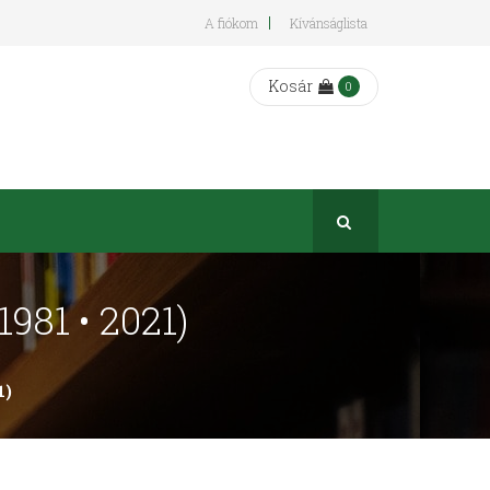
A fiókom
Kívánságlista
Kosár
0
981 • 2021)
1)