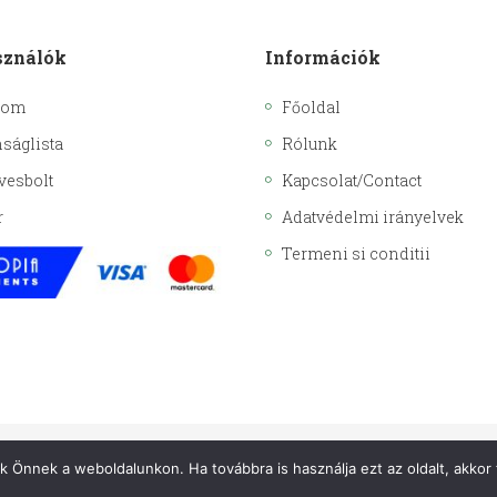
sználók
Információk
kom
Főoldal
ságlista
Rólunk
vesbolt
Kapcsolat/Contact
r
Adatvédelmi irányelvek
Termeni si conditii
uk Önnek a weboldalunkon. Ha továbbra is használja ezt az oldalt, akkor