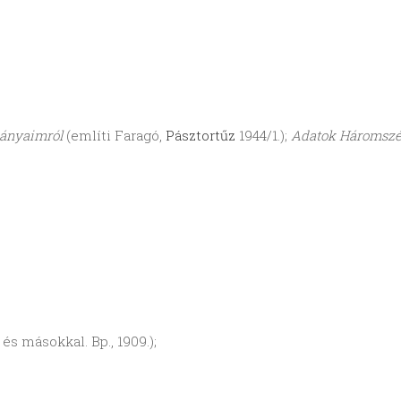
mányaimról
(említi Faragó,
Pásztortűz
1944/1.);
Adatok Háromszé
s másokkal. Bp., 1909.);