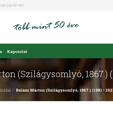
040 264 597 450
m
Kapcsolat
ton (Szilágysomlyó, 1867.) (1
Balázs Márton (Szilágysomlyó, 1867.) (1981 • 202
őoldal