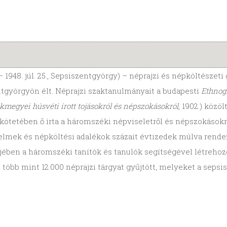
– 1948. júl. 25., Sepsiszentgyörgy) – néprajzi és népköltészeti
entgyörgyön élt. Néprajzi szaktanulmányait a budapesti
Ethnog
megyei húsvéti írott tojásokról és népszokásokról
, 1902.) közö
. kötetében ő írta a háromszéki népviseletről és népszokások
elmek és népköltési adalékok százait évtizedek múlva rendezt
őjében a háromszéki tanítók és tanulók segítségével létrehozo
n több mint 12.000 néprajzi tárgyat gyűjtött, melyeket a se