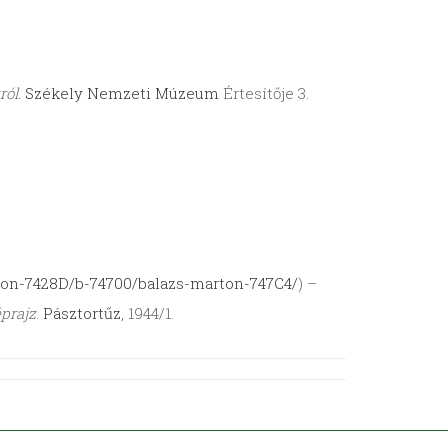
ról.
Székely Nemzeti Múzeum
Értesítője 3.
kon-7428D/b-74700/balazs-marton-747C4/
) –
prajz
.
Pásztortűz
, 1944/1.