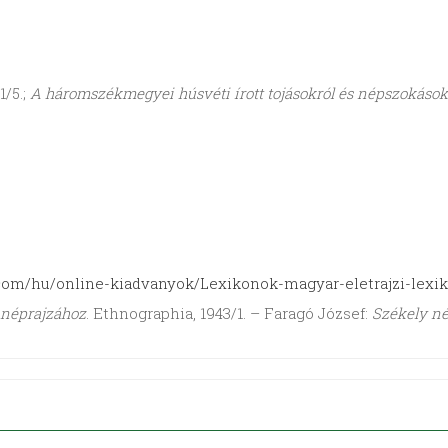
1/5.;
A háromszékmegyei húsvéti írott tojásokról és népszokások
com/hu/online-kiadvanyok/Lexikonok-magyar-eletrajzi-lexi
 néprajzához
. Ethnographia, 1943/1. – Faragó József:
Székely né