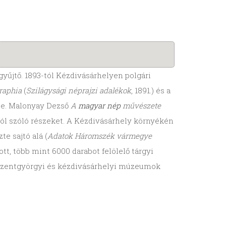
 gyűjtő. 1893-tól Kézdivásárhelyen polgári
raphia
(
Szilágysági néprajzi adalékok
, 1891.) és a
lte. Malonyay Dezső
A
magyar nép
művészete
ról szóló részeket. A Kézdivásárhely környékén
e sajtó alá (
Adatok Háromszék vármegye
tt, több mint 6000 darabot felölelő tárgyi
psiszentgyörgyi és kézdivásárhelyi múzeumok