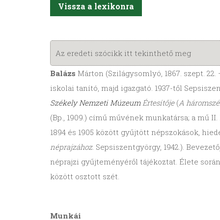
Vissza a lexikonra
Az eredeti szócikk itt tekinthető meg
Balázs
Márton (Szilágysomlyó, 1867. szept. 22. 
iskolai tanító, majd igazgató. 1937-től Sepsisz
Székely Nemzeti Múzeum
Értesítője
(
A háromszék
(Bp., 1909.) című művének munkatársa; a mű II
1894 és 1905 között gyűjtött népszokások, hied
néprajzához
. Sepsiszentgyörgy, 1942.). Bevezet
néprajzi gyűjteményéről tájékoztat. Élete sorá
között osztott szét.
Munkái