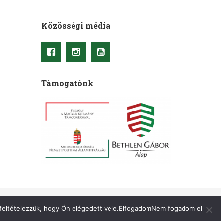
Közösségi média
Támogatónk
A honlapot készítette
:
OkkWebMedia
 feltételezzük, hogy Ön elégedett vele.
Elfogadom
Nem fogadom el