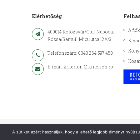
Elérhetőség
Felha
A fió
400014 Kolozsvár/Cluj-Napoca,
Rózsa/Samuil Micu utca 12A/3
Kíván
Köny
Telefonszám: 0040 264 597 450
Kosá
E-mail: kriterion @ kriterion.ro
Copyright © 2021– Kriterion. Minden jog fenntartva.
A sütiket azért használjuk, hogy a lehető legjobb élményt nyújts