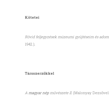
Kötetei
Rövid feljegyzések múzeumi gyüjtéseim és ado
1942.);
Társszerzőkkel
A
magyar nép
művészete II.
(Malonyay Dezsővel é