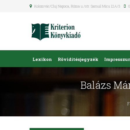
Kolozsvár/Cluj Napoca, Rózsa u./str. Samuil Micu 12A/3
0
Lexikon
Rövidítésjegyzék
Impresszu
Balázs Már
F