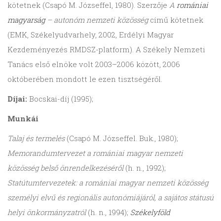
kötetnek (Csapó M. Józseffel, 1980). Szerzője
A
romániai
magyarság
– autonóm nemzeti közösség
című kötetnek
(EMK, Székelyudvarhely, 2002, Erdélyi Magyar
Kezdeményezés RMDSZ-platform). A Székely Nemzeti
Tanács első elnöke volt 2003–2006 között, 2006
októberében mondott le ezen tisztségéről.
Díjai:
Bocskai-díj (1995);
Munkái
Talaj és termelés
(Csapó M. Józseffel. Buk., 1980);
Memorandumtervezet a romániai magyar nemzeti
közösség belső önrendelkezéséről
(h. n., 1992);
Statútumtervezetek: a romániai magyar nemzeti közösség
személyi elvű és regionális autonómiájáról, a sajátos státusú
helyi önkormányzatról
(h. n., 1994);
Székelyföld