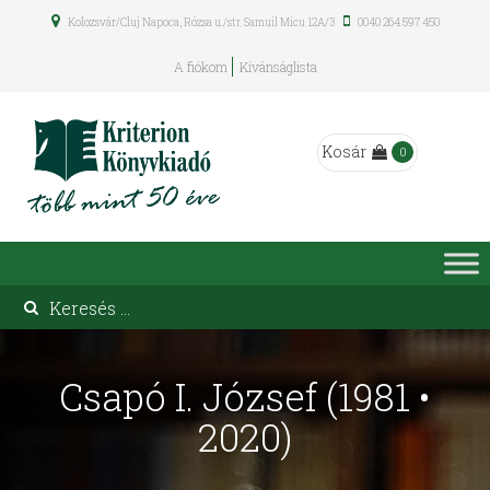
Kolozsvár/Cluj Napoca, Rózsa u./str. Samuil Micu 12A/3
0040 264 597 450
A fiókom
Kívánságlista
Kosár
0
Csapó I. József (1981 •
2020)