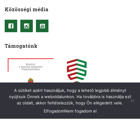
Közösségi média
Támogatónk
A sütiket azért használjuk, hogy a lehető legjobb élményt
nyújtsuk Önnek a weboldalunkon. Ha továbbra is használja ezt
az oldalt, akkor feltételezzük, hogy Ön elégedett vele.
Elfogadom
Nem fogadom el
Copyright © 2021– Kriterion. Minden jog fenntartva.
A honlapot készítette
:
OkkWebMedia