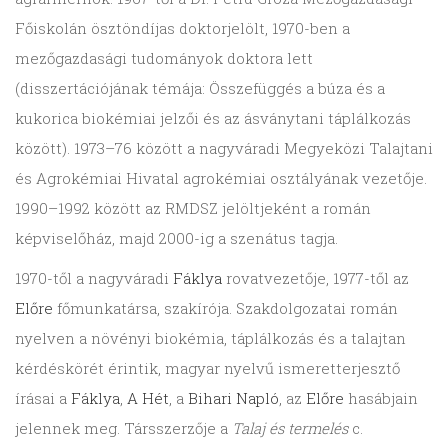
Főiskolán ösztöndíjas doktorjelölt, 1970-ben a
mezőgazdasági tudományok doktora lett
(disszertációjának témája: Összefüggés a búza és a
kukorica biokémiai jelzői és az ásványtani táplálkozás
között). 1973–76 között a nagyváradi Megyeközi Talajtani
és Agrokémiai Hivatal agrokémiai osztályának vezetője.
1990–1992 között az RMDSZ jelöltjeként a román
képviselőház, majd 2000-ig a szenátus tagja.
1970-től a nagyváradi
Fáklya
rovatvezetője, 1977-től az
Előre
főmunkatársa, szakírója. Szakdolgozatai román
nyelven a növényi biokémia, táplálkozás és a talajtan
kérdéskörét érintik, magyar nyelvű ismeretterjesztő
írásai a
Fáklya
,
A Hét
, a
Bihari Napló
, az
Előre
hasábjain
jelennek meg. Társszerzője a
Talaj és termelés
c.