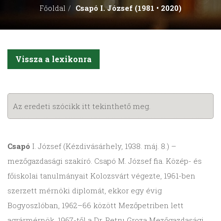
Csapó I. József (1981 • 2020)
Főoldal
Vissza a lexikonra
Az eredeti szócikk itt tekinthető meg.
Csapó
I. József (Kézdivásárhely, 1938. máj. 8.) –
mezőgazdasági szakíró. Csapó M. József fia. Közép- és
főiskolai tanulmányait Kolozsvárt végezte, 1961-ben
szerzett mérnöki diplomát, ekkor egy évig
Bogyoszlóban, 1962–66 között Mezőpetriben lett
agrármérnök. 1967-től a Dr. Petru Groza Mezőgazdasági