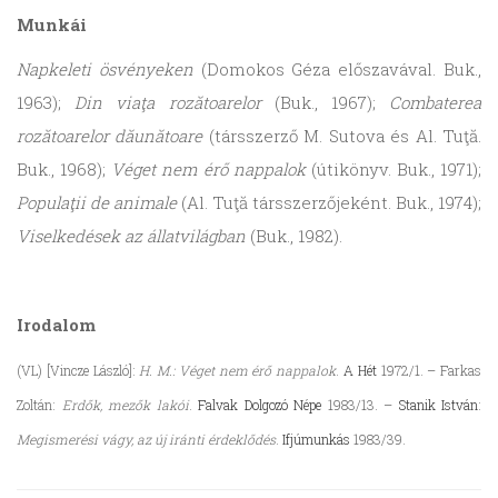
Munkái
Napkeleti ösvényeken
(Domokos Géza előszavával. Buk.,
1963);
Din viaţa rozătoarelor
(Buk., 1967);
Combaterea
rozătoarelor dăunătoare
(társszerző M. Sutova és Al. Tuţă.
Buk., 1968);
Véget nem érő nappalok
(útikönyv. Buk., 1971);
Populaţii de animale
(Al. Tuţă társszerzőjeként. Buk., 1974);
Viselkedések az állatvilágban
(Buk., 1982).
Irodalom
(VL) [Vincze László]:
H. M.: Véget nem érő nappalok
.
A Hét
1972/1. – Farkas
Zoltán:
Erdők, mezők lakói
.
Falvak Dolgozó Népe
1983/13. –
Stanik István
:
Megismerési vágy, az új iránti érdeklődés
.
Ifjúmunkás
1983/39.