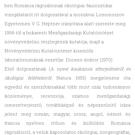
ben Románia rágcsálóinak ökológiai-faunisztikai
vizsgálatáról írt dolgozatával a moszkvai Lomonoszov
Egyetemen V. G. Heptner irányítása alatt szerezte meg.
1954-től a bukaresti Mezőgazdasági Kutatóintézet
növényvédelmi részlegének kutatója, majd a
Növényvédelmi Kutatóintézet kisemlős
laboratóriumának vezetője. Docens-doktor (1970).
Első dolgozatának (
A nyest kaukázusi elterjedéséről és
ökológiai feltételeiről
. Natura 1955) megjelenése óta
egyedül és szerzőtársakkal több mint száz tudományos
közleménye, recenziója, számos mezőgazdasági
ismeretterjesztő, továbbképző és népszerűsítő írása
jelent meg román, magyar, orosz, angol, német és
francia nyelven itthon és külföldön Románia
rágcsálóiról, a velük kapcsolatos ökológiai, zoogeográfiai,