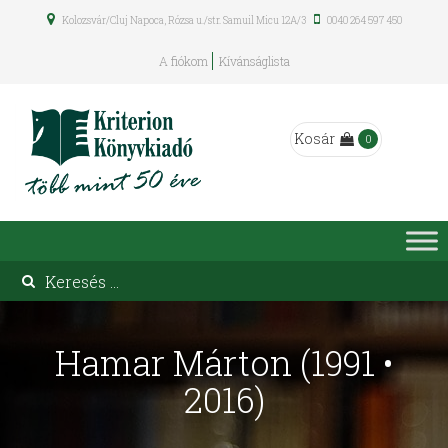
Kolozsvár/Cluj Napoca, Rózsa u./str. Samuil Micu 12A/3
0040 264 597 450
A fiókom
Kívánságlista
Kosár
0
Hamar Márton (1991 •
2016)