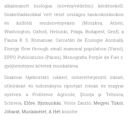
alkalmazott biológiai (növényvédelmi) kérdésekről.
Szakelőadásokkal vett részt országos tanácskozásokon
és külföldi rendezvényeken (Moszkva, Athén,
Washington, Oxford, Helsinki, Prága, Budapest, Genf); a
Fauna R. S. Romaniae, Cercetări de Ecologie Animală,
Energy flow through small mammal population (Varsó),
EPPO Publications (Párizs), Monografia Porţile de Fier c.
gyűjteményes kötetek munkatársa.
Szakmai tájékoztató cikkeit, ismeretterjesztő írásait,
útleírásait és tudományos riportjait román és magyar
nyelven a Probleme Agricole, Ştiinţa şi Tehnica,
Scînteia,
Előre
,
Ifjúmunkás
, Vörös Zászló,
Megyei Tükör
,
Jóbarát
,
Munkásélet
,
A Hét
közölte.