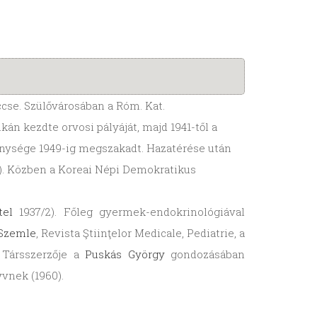
cse. Szülővárosában a Róm. Kat.
án kezdte orvosi pályáját, majd 1941-től a
enysége 1949-ig megszakadt. Hazatérése után
5). Közben a Koreai Népi Demokratikus
tel
1937/2). Főleg gyermek-endokrinológiával
 Szemle
, Revista Ştiinţelor Medicale, Pediatrie, a
 Társszerzője a
Puskás György
gondozásában
vnek (1960).