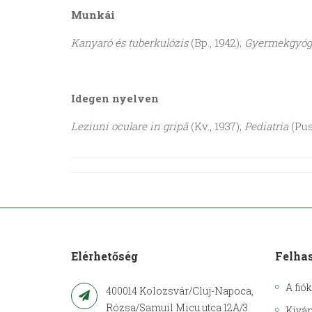
Munkái
Kanyaró és tuberkulózis
(Bp., 1942);
Gyermekgyóg
Idegen nyelven
Leziuni oculare in gripă
(Kv., 1937);
Pediatria
(Pus
Elérhetőség
Felha
A fió
400014 Kolozsvár/Cluj-Napoca,
Rózsa/Samuil Micu utca 12A/3
Kíván