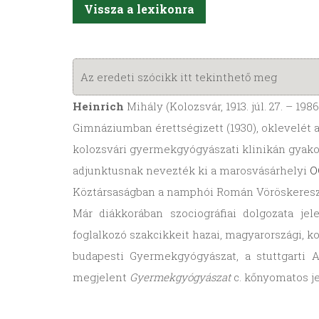
Vissza a lexikonra
Az eredeti szócikk itt tekinthető meg
Heinrich
Mihály (Kolozsvár, 1913. júl. 27. – 198
Gimnáziumban érettségizett (1930), oklevelét a
kolozsvári gyermekgyógyászati klinikán gyako
adjunktusnak nevezték ki a marosvásárhelyi
O
Köztársaságban a namphói Román Vöröskereszt
Már diákkorában szociográfiai dolgozata j
foglalkozó szakcikkeit hazai, magyarországi, k
budapesti Gyermekgyógyászat, a stuttgarti 
megjelent
Gyermekgyógyászat
c. kőnyomatos je