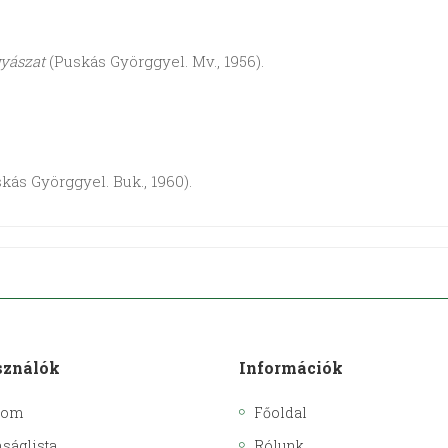
yászat
(Puskás Györggyel. Mv., 1956).
kás Györggyel. Buk., 1960).
sználók
Információk
kom
Főoldal
ságlista
Rólunk