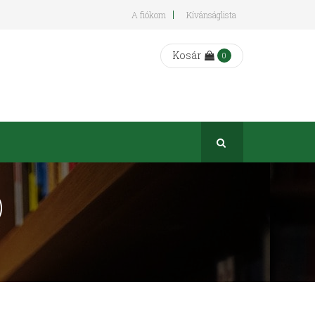
A fiókom
Kívánságlista
Kosár
0
)