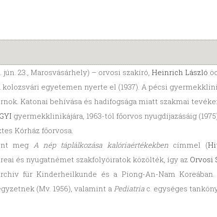
6. jún. 23., Marosvásárhely) – orvosi szakíró,
Heinrich László
öc
 kolozsvári egyetemen nyerte el (1937). A pécsi gyermekklinik
rnok. Katonai behívása és hadifogsága miatt szakmai tevék
GYI
gyermekklinikájára, 1963-tól főorvos nyugdíjazásáig (197
es Kórház főorvosa.
elent meg
A nép táplálkozása kalóriaértékekben
címmel (
Hi
oreai és nyugatnémet szakfolyóiratok közölték, így az
Orvosi
Archiv für Kinderheilkunde és a Piong-An-Nam Koreában.
gyzetnek (Mv. 1956), valamint a
Pediatria
c. egységes tanköny