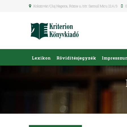
Kolozsvár/Cluj Napoca, Rózsa u./str. Samuil Micu 12A/3
0
Lexikon
Rövidítésjegyzék
Impresszu