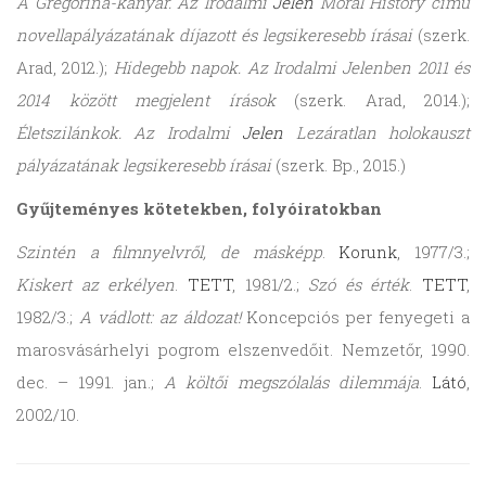
A Gregorina-kanyar. Az Irodalmi
Jelen
Moral History című
novellapályázatának díjazott és legsikeresebb írásai
(szerk.
Arad, 2012.);
Hidegebb napok. Az Irodalmi Jelenben 2011 és
2014 között megjelent írások
(szerk. Arad, 2014.);
Életszilánkok. Az Irodalmi
Jelen
Lezáratlan holokauszt
pályázatának legsikeresebb írásai
(szerk. Bp., 2015.)
Gyűjteményes kötetekben, folyóiratokban
Szintén a filmnyelvről, de másképp
.
Korunk
, 1977/3.;
Kiskert az erkélyen
.
TETT
, 1981/2.;
Szó és érték
.
TETT
,
1982/3.;
A vádlott: az áldozat!
Koncepciós per fenyegeti a
marosvásárhelyi pogrom elszenvedőit. Nemzetőr, 1990.
dec. – 1991. jan.;
A költői megszólalás dilemmája
.
Látó
,
2002/10.