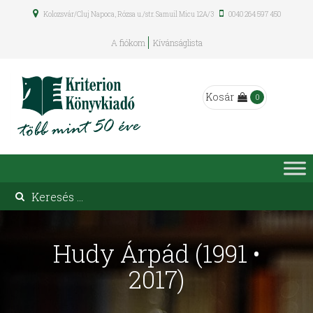
Kolozsvár/Cluj Napoca, Rózsa u./str. Samuil Micu 12A/3
0040 264 597 450
A fiókom
Kívánságlista
Kosár
0
Hudy Árpád (1991 •
2017)