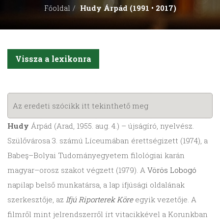
Hudy Árpád (1991 • 2017)
Főoldal
Vissza a lexikonra
Az eredeti szócikk itt tekinthető meg
Hudy
Árpád (Arad, 1955. aug. 4.) – újságíró, nyelvész.
Szülővárosa 3. számú Líceumában érettségizett (1974), a
Babeş–Bolyai Tudományegyetem filológiai karán
magyar–orosz szakot végzett (1979). A
Vörös Lobogó
napilap belső munkatársa, a lap ifjúsági oldalának
szerkesztője, az
Ifjú Riporterek Köre
egyik vezetője. A
filmről mint jelrendszerről írt vitacikkével a Korunkban