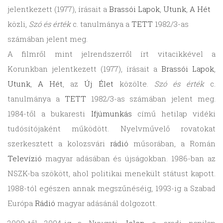
jelentkezett (1977), írásait a
Brassói Lapok
,
Utunk
,
A Hét
közli,
Szó és érték
c. tanulmánya a
TETT
1982/3-as
számában jelent meg.
A filmről mint jelrendszerről írt vitacikkével a
Korunkban jelentkezett (1977), írásait a
Brassói Lapok
,
Utunk
,
A Hét
, az
Új Élet
közölte.
Szó és érték
c.
tanulmánya a
TETT
1982/3-as számában jelent meg.
1984-től a bukaresti
Ifjúmunkás
című hetilap vidéki
tudósítójaként működött. Nyelvművelő rovatokat
szerkesztett a kolozsvári
rádió
műsorában, a Román
Televízió
magyar adásában és újságokban. 1986-ban az
NSZK-ba szökött, ahol politikai menekült státust kapott.
1988-tól egészen annak megszűnéséig, 1993-ig a Szabad
Európa
Rádió
magyar adásánál dolgozott.