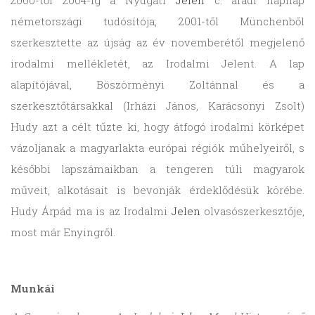
2000-től 2004-ig a Nyugati
Jelen
c. aradi napilap
németországi tudósítója, 2001-től Münchenből
szerkesztette az újság az év novemberétől megjelenő
irodalmi mellékletét, az Irodalmi Jelent. A lap
alapítójával, Böszörményi Zoltánnal és a
szerkesztőtársakkal (Irházi János, Karácsonyi Zsolt)
Hudy azt a célt tűzte ki, hogy átfogó irodalmi körképet
vázoljanak a magyarlakta európai régiók műhelyeiről, s
későbbi lapszámaikban a tengeren túli magyarok
műveit, alkotásait is bevonják érdeklődésük körébe.
Hudy Árpád ma is az Irodalmi
Jelen
olvasószerkesztője,
most már Enyingről.
Munkái