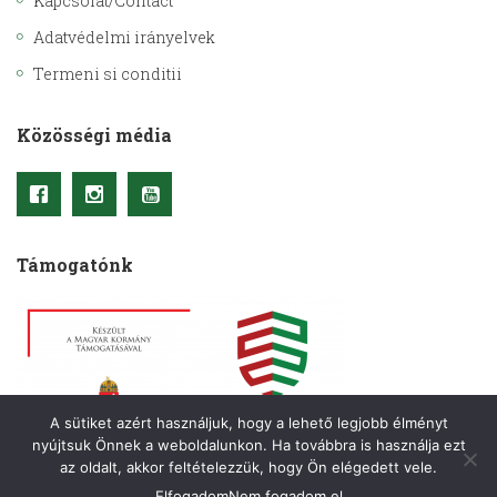
Kapcsolat/Contact
Adatvédelmi irányelvek
Termeni si conditii
Közösségi média
Támogatónk
A sütiket azért használjuk, hogy a lehető legjobb élményt
nyújtsuk Önnek a weboldalunkon. Ha továbbra is használja ezt
az oldalt, akkor feltételezzük, hogy Ön elégedett vele.
Elfogadom
Nem fogadom el