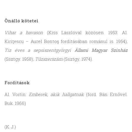
Önálló kötetei
Vihar a havason
(Kiss Lászlóval közösen. 1953. Al.
Kiriţescu – Aurel Bontoş fordításában románul is. 1954);
Tíz éves a sepsiszentgyörgyi
Állami Magyar Színház
(Ssztgy. 1958);
Tűzszerszám
(Ssztgy. 1974).
Fordítások
Al. Voitin:
Emberek, akik hallgatnak
(ford. Bán Ernővel.
Buk. 1966)
(K. J.)