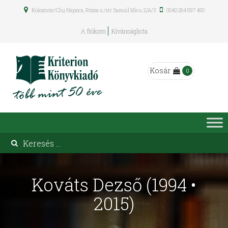
Kolozsvár/Cluj Napoca, Rózsa u./str. Samuil Micu 12A/3
0040 264 597 450
A fiókom
Kívánságlista
Kosár
0
Kováts Dezső (1994 •
2015)