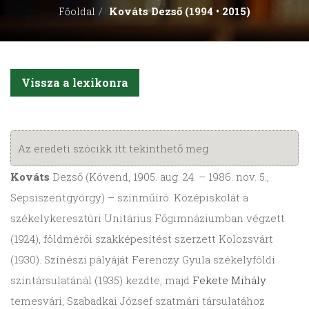
Kováts Dezső (1994 • 2015)
Főoldal
Vissza a lexikonra
Az eredeti szócikk itt tekinthető meg
Kováts
Dezső (Kövend, 1905. aug. 24. – 1986. nov. 5.,
Sepsiszentgyörgy) – színműíró. Középiskolát a
székelykeresztúri Unitárius Főgimnáziumban végzett
(1924), földmérői szakképesítést szerzett Kolozsvárt
(1930). Színészi pályáját Ferenczy Gyula székelyföldi
színtársulatánál (1935) kezdte, majd
Fekete Mihály
temesvári, Szabadkai József szatmári társulatához