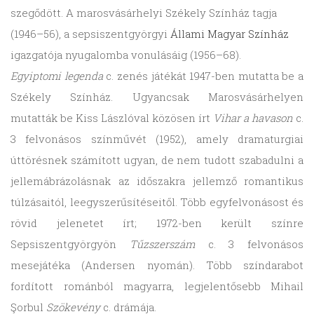
szegődött. A marosvásárhelyi Székely Színház tagja
(1946–56), a sepsiszentgyörgyi
Állami Magyar Színház
igazgatója nyugalomba vonulásáig (1956–68).
Egyiptomi legenda
c. zenés játékát 1947-ben mutatta be a
Székely Színház. Ugyancsak Marosvásárhelyen
mutatták be Kiss Lászlóval közösen írt
Vihar a havason
c.
3 felvonásos színművét (1952), amely dramaturgiai
úttörésnek számított ugyan, de nem tudott szabadulni a
jellemábrázolásnak az időszakra jellemző romantikus
túlzásaitól, leegyszerűsítéseitől. Több egyfelvonásost és
rövid jelenetet írt; 1972-ben került színre
Sepsiszentgyörgyön
Tűzszerszám
c. 3 felvonásos
mesejátéka (Andersen nyomán). Több színdarabot
fordított románból magyarra, legjelentősebb Mihail
Şorbul
Szökevény
c. drámája.