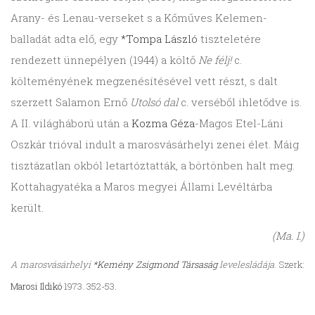
Arany- és Lenau-verseket s a Kőműves Kelemen-
balladát adta elő, egy
*Tompa László
tiszteletére
rendezett ünnepélyen (1944) a költő
Ne félj!
c.
költeményének megzenésítésével vett részt, s dalt
szerzett Salamon Ernő
Utolsó dal
c. verséből ihletődve is.
A II. világháború után a
Kozma Géza
-Magos Etel-Láni
Oszkár trióval indult a marosvásárhelyi zenei élet. Máig
tisztázatlan okból letartóztatták, a börtönben halt meg.
Kottahagyatéka a Maros megyei Állami Levéltárba
került.
(Ma. I.)
A marosvásárhelyi
*Kemény Zsigmond Társaság
levelesládája
. Szerk:
Marosi Ildikó
1973. 352-53.