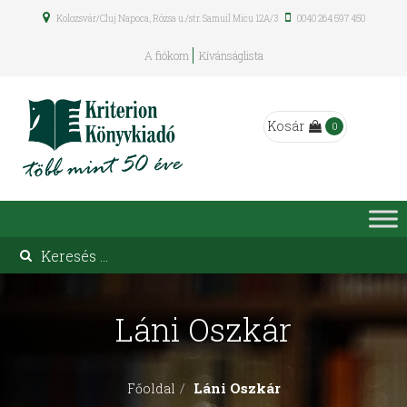
Kolozsvár/Cluj Napoca, Rózsa u./str. Samuil Micu 12A/3
0040 264 597 450
A fiókom
Kívánságlista
Kosár
0
Láni Oszkár
Láni Oszkár
Főoldal