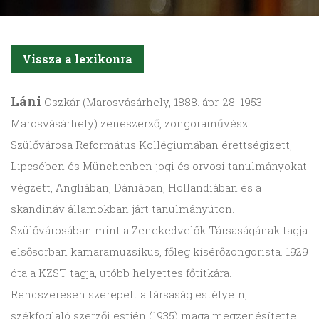
Vissza a lexikonra
Láni
Oszkár (Marosvásárhely, 1888. ápr. 28. 1953.
Marosvásárhely) zeneszerző, zongoraművész.
Szülővárosa Református Kollégiumában érettségizett,
Lipcsében és Münchenben jogi és orvosi tanulmányokat
végzett, Angliában, Dániában, Hollandiában és a
skandináv államokban járt tanulmányúton.
Szülővárosában mint a Zenekedvelők Társaságának tagja
elsősorban kamaramuzsikus, főleg kísérőzongorista. 1929
óta a KZST tagja, utóbb helyettes főtitkára.
Rendszeresen szerepelt a társaság estélyein,
székfoglaló szerzői estjén (1935) maga megzenésítette