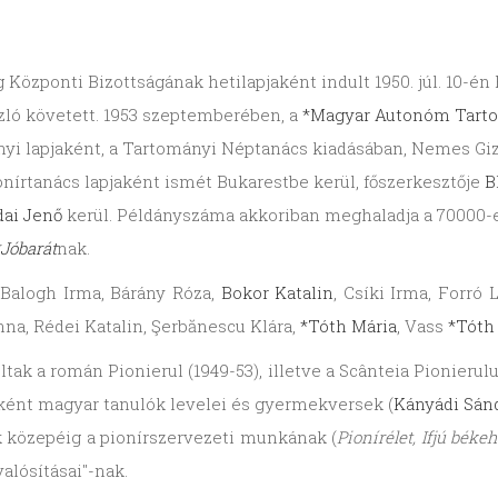
Központi Bizottságának hetilapjaként indult 1950. júl. 10-én
szló követett. 1953 szeptemberében, a
*Magyar Autonóm Tart
nyi lapjaként, a Tartományi Néptanács kiadásában, Nemes Gizel
onírtanács lapjaként ismét Bukarestbe kerül, főszerkesztője
B
ai Jenő
kerül. Példányszáma akkoriban meghaladja a 70000-e
*Jóbarát
nak.
Balogh Irma, Bárány Róza,
Bokor Katalin
, Csíki Irma, Forró 
nna, Rédei Katalin, Şerbănescu Klára,
*Tóth Mária
, Vass
*Tóth
tak a román Pionierul (1949-53), illetve a Scânteia Pionieru
gként magyar tanulók levelei és gyermekversek (
Kányádi Sán
ek közepéig a pionírszervezeti munkának (
Pionírélet, Ifjú béke
alósításai"-nak.