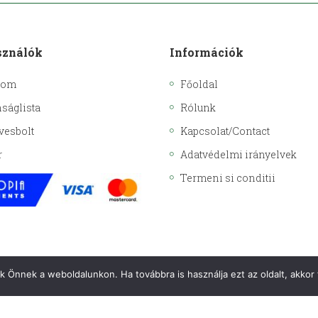
sználók
Információk
kom
Főoldal
ságlista
Rólunk
vesbolt
Kapcsolat/Contact
r
Adatvédelmi irányelvek
Termeni si conditii
uk Önnek a weboldalunkon. Ha továbbra is használja ezt az oldalt, akkor