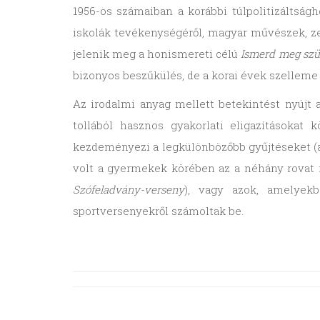
1956-os számaiban a korábbi túlpolitizáltsá
iskolák tevékenységéről, magyar művészek, z
jelenik meg a honismereti célú
Ismerd meg szü
bizonyos beszűkülés, de a korai évek szelleme
Az irodalmi anyag mellett betekintést nyújt 
tollából hasznos gyakorlati eligazításokat 
kezdeményezi a legkülönbözőbb gyűjtéseket (a 
volt a gyermekek körében az a néhány rovat is
Szófeladvány-verseny
), vagy azok, amelyekb
sportversenyekről számoltak be.