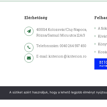
Elérhetőség
Felha
A fió
400014 Kolozsvár/Cluj-Napoca,
Rózsa/Samuil Micu utca 12A/3
Kíván
Köny
Telefonszám: 0040 264 597 450
Kosá
E-mail: kriterion @ kriterion.ro
A sütiket azért használjuk, hogy a lehető legjobb élményt nyújts
Copyright © 2021– Kriterion. Minden jog fenntartva.