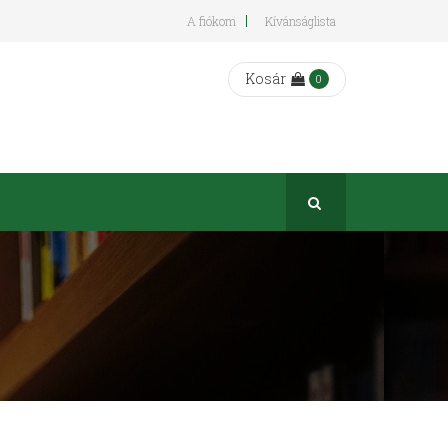
A fiókom
Kívánságlista
Kosár
0