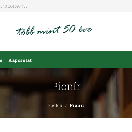
040 264 597 450
m
Kapcsolat
Pionír
Pionír
Főoldal