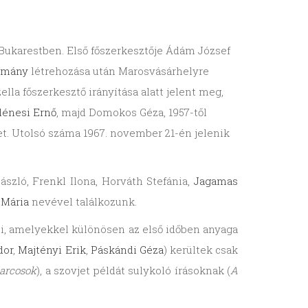
 Bukarestben. Első főszerkesztője Ádám József
omány
létrehozása után Marosvásárhelyre
la főszerkesztő irányítása alatt jelent meg,
lénesi Ernő
, majd Domokos Géza, 1957-től
t. Utolsó száma 1967. november 21-én jelenik
László, Frenkl Ilona, Horváth Stefánia,
Jagamas
 Mária
nevével találkozunk.
lui, amelyekkel különösen az első időben anyaga
dor
,
Majtényi Erik
,
Páskándi Géza
) kerültek csak
harcosok
), a szovjet példát sulykoló írásoknak (
A