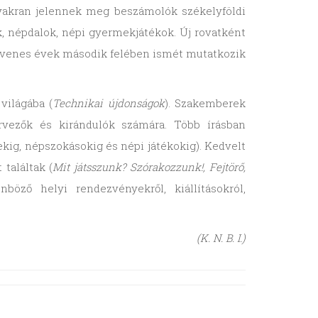
gyakran jelennek meg beszámolók székelyföldi
 népdalok, népi gyermekjátékok. Új rovatként
ötvenes évek második felében ismét mutatkozik
világába (
Technikai újdonságok
). Szakemberek
zervezők és kirándulók számára. Több írásban
kig, népszokásokig és népi játékokig). Kedvelt
találtak (
Mit játsszunk? Szórakozzunk!, Fejtörő,
öző helyi rendezvényekről, kiállításokról,
(K. N. B. I.)