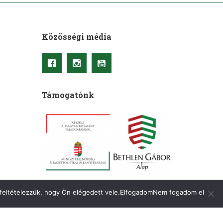
Közösségi média
Támogatónk
 feltételezzük, hogy Ön elégedett vele.
Elfogadom
Nem fogadom el
A honlapot készítette
:
OkkWebMedia