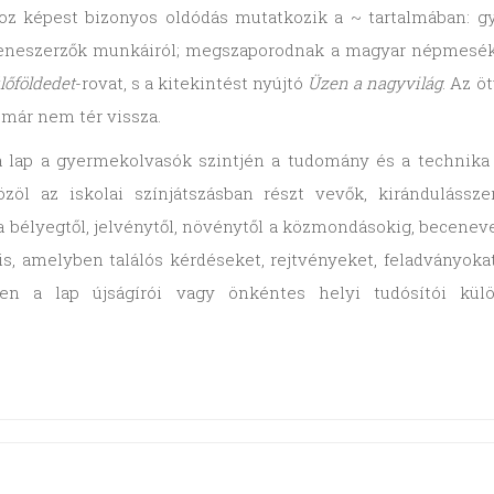
ghoz képest bizonyos oldódás mutatkozik a ~ tartalmában: 
eneszerzők munkáiról; megszaporodnak a magyar népmesék,
lőföldedet
-rovat, s a kitekintést nyújtó
Üzen a nagyvilág
. Az 
 már nem tér vissza.
a lap a gyermekolvasók szintjén a tudomány és a technika 
közöl az iskolai színjátszásban részt vevők, kiránduláss
bélyegtől, jelvénytől, növénytől a közmondásokig, beceneve
, amelyben találós kérdéseket, rejtvényeket, feladványokat 
en a lap újságírói vagy önkéntes helyi tudósítói különb