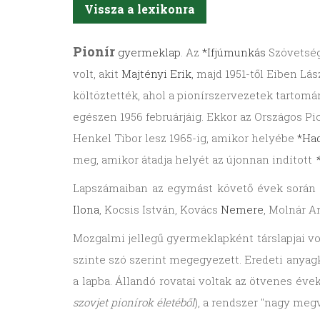
Vissza a lexikonra
Pionír
gyermeklap
. Az
*Ifjúmunkás
Szövetség 
volt, akit
Majtényi Erik
, majd 1951-től Eiben Lá
költöztették, ahol a pionírszervezetek tartomá
egészen 1956 februárjáig. Ekkor az Országos Pi
Henkel Tibor lesz 1965-ig, amikor helyébe
*Had
meg, amikor átadja helyét az újonnan indított
Lapszámaiban az egymást követő évek során 
Ilona
, Kocsis István, Kovács
Nemere
, Molnár A
Mozgalmi jellegű gyermeklapként társlapjai vol
szinte szó szerint megegyezett. Eredeti anya
a lapba. Állandó rovatai voltak az ötvenes év
szovjet pionírok életéből
), a rendszer "nagy megv