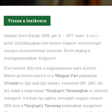
Vissza a lexikonra
Sárközi
Gerő (Árpád, 1908. jan. 3. – 1977. márc. 9. uo.) –
költő. Szülőfalujában hat elemit végzett; műveltségét
szorgos önműveléssel szerezte. Élete végéig a
mezőgazdaságban dolgozott.
Első verseit 1931-ben a nagyszalontai sajtó közölte.
Ebben az évben nyerte el a
*Magyar Párt
pályadíját
Virradat
és
Egy szál őszi rózsa
c. verseivel (Nv. 1931. okt.
14.), majd a nagyváradi
*Szigligeti Társaságban
is sikerrel
szerepelt. A bihari táj sajátos levegőjét sugalló verseit
1932-ben a
*Szigligeti Társaság
kiadásában megjelent