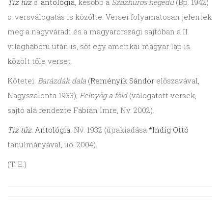
Tíz tűz
c.
antológia
, később a
Százhúros hegedű
(Bp. 1942)
c. versválogatás is közölte. Versei folyamatosan jelentek
meg a nagyváradi és a magyarországi sajtóban a II.
világháború után is, sőt egy amerikai magyar lap is
közölt tőle verset.
Kötetei:
Barázdák dala
(
Reményik Sándor
előszavával,
Nagyszalonta 1933);
Felnyög a föld
(válogatott versek,
sajtó alá rendezte Fábián Imre, Nv. 2002).
Tíz tűz
.
Antológia
. Nv. 1932 (újrakiadása
*Indig Ottó
tanulmányával, uo. 2004).
(T. E.)