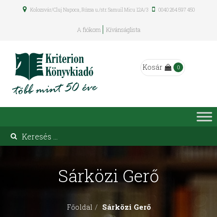
Kolozsvár/Cluj Napoca, Rózsa u./str. Samuil Micu 12A/3
0040 264 597 450
A fiókom
Kívánságlista
Kosár
0
Sárközi Gerő
Sárközi Gerő
Főoldal