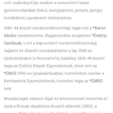
volt szakirányítója; ezeken a nemesített hazai
gyümölcsfajtákat (batul, aranypármen, pónyik, gyógyi,
törökbálint) igyekezett elterjeszteni.
1940–44 között szerkesztőbizottsági tagja volt a
*Kacsó
Sándor
szerkesztette, Nagyenyeden megjelent
*Erdélyi
Gazdának
, s ezt a kapcsolatot szerkesztőbizottsági
tagként és állandó munkatársként a lap 1994-es
újraindításakor is fenntartotta, haláláig. 1924–44 között
tagja az Erdélyi Kárpát-Egyesületnek; részt vett az
*EMGE
1990-es újraalakításában; tiszteletbeli elnöke a
Kertbarátok Egyesületének, tiszteleti tagja az
*EMKE
-
nek.
Munkásságát számos díjjal és kitüntetéssel ismerték el:
ezek a Román Akadémia dicsérő oklevele (1966), a