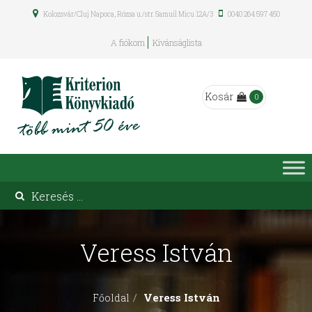
Kolozsvár/Cluj Napoca, Rózsa u./str. Samuil Micu 12A/3
0040 264 597 450
A fiókom
Kívánságlista
Kosár
0
Veress István
Veress István
Főoldal