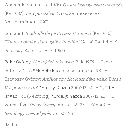
Wagner Istvánnal, uo. 1975);
Gyümölcsfogyasztó emberiség
(Kv. 1982);
Fa a pusztában
(visszaemlékezések,
Szatmárnémeti 1997).
Románul:
Grădinile de pe Riviera Franceză
(Kv. 1956);
Tăierea pomilor şi arbuştilor fructiferi
(Antal Dániellel és
Palocsay Rudolffal, Buk. 1957).
Beke György
:
Nyomjelző rokonság.
Buk. 1979.
–
Cseke
Péter:
V. I. =
A
*Művelődés
arcképcsarnoka. 1981. –
Csávossy György:
Amikor egy élet legendává válik. Búcsú
V. I. professzortól.
*Erdélyi Gazda
2007/12. 20. –
Győrffy
István
:
V. I.
(Nekrológ).
*Erdélyi Gazda
2007/12. 21. – T.
Veress Éva:
Drága Édesapám.
Uo. 22–25. – Sógor Géza:
Rendhagyó beszélgetés.
Uo. 26–28.
(M. E.)