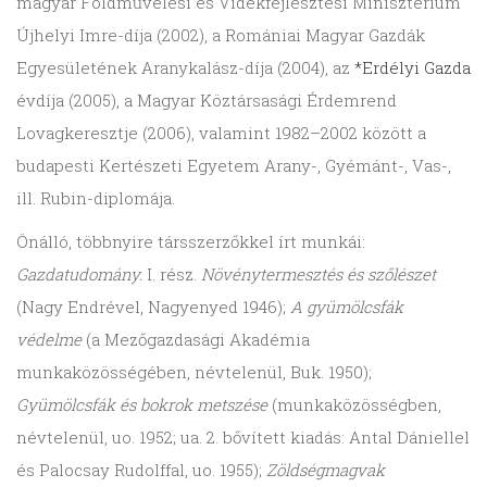
magyar Földművelési és Vidékfejlesztési Minisztérium
Újhelyi Imre-díja (2002), a Romániai Magyar Gazdák
Egyesületének Aranykalász-díja (2004), az
*Erdélyi Gazda
évdíja (2005), a Magyar Köztársasági Érdemrend
Lovagkeresztje (2006), valamint 1982–2002 között a
budapesti Kertészeti Egyetem Arany-, Gyémánt-, Vas-,
ill. Rubin-diplomája.
Önálló, többnyire társszerzőkkel írt munkái:
Gazdatudomány.
I. rész.
Növénytermesztés és szőlészet
(Nagy Endrével, Nagyenyed 1946);
A gyümölcsfák
védelme
(a Mezőgazdasági Akadémia
munkaközösségében, névtelenül, Buk. 1950);
Gyümölcsfák és bokrok metszése
(munkaközösségben,
névtelenül, uo. 1952; ua. 2. bővített kiadás: Antal Dániellel
és Palocsay Rudolffal, uo. 1955);
Zöldségmagvak