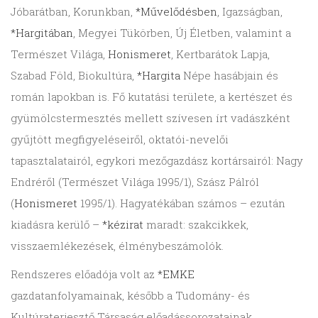
Jóbarátban, Korunkban,
*Művelődésben
, Igazságban,
*Hargitában
, Megyei Tükörben, Új Életben, valamint a
Természet Világa,
Honismeret
, Kertbarátok Lapja,
Szabad Föld, Biokultúra,
*Hargita
Népe hasábjain és
román lapokban is. Fő kutatási területe, a kertészet és
gyümölcstermesztés mellett szívesen írt vadászként
gyűjtött megfigyeléseiről, oktatói-nevelői
tapasztalatairól, egykori mezőgazdász kortársairól: Nagy
Endréről (Természet Világa 1995/1), Szász Pálról
(
Honismeret
1995/1). Hagyatékában számos – ezután
kiadásra kerülő –
*kézirat
maradt: szakcikkek,
visszaemlékezések, élménybeszámolók.
Rendszeres előadója volt az
*EMKE
gazdatanfolyamainak, később a Tudomány- és
Kultúraterjesztő Társaság előadássorozatainak,