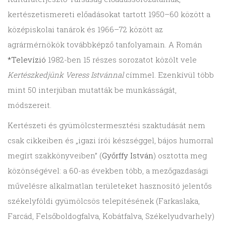
kertészetismereti előadásokat tartott 1950–60 között a
középiskolai tanárok és 1966–72 között az
agrármérnökök továbbképző tanfolyamain. A Román
*Televízió
1982-ben 15 részes sorozatot közölt vele
Kertészkedjünk Veress Istvánnal
címmel. Ezenkívül több
mint 50 interjúban mutatták be munkásságát,
módszereit.
Kertészeti és gyümölcstermesztési szaktudását nem
csak cikkeiben és „igazi írói készséggel, bájos humorral
megírt szakkönyveiben” (
Győrffy István
) osztotta meg
közönségével: a 60-as években több, a mezőgazdasági
művelésre alkalmatlan területeket hasznosító jelentős
székelyföldi gyümölcsös telepítésének (Farkaslaka,
Farcád, Felsőboldogfalva, Kobátfalva, Székelyudvarhely)