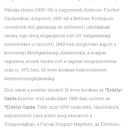
Pályája elején (1933–35) a nagyenyedi Ambrozi-Fischer
Faiskolában dolgozott, 1935-től a Bethlen Kollégium
csombordi téli gazdasági és szőlészeti iskolájának
tanára, egy ideig aligazgatója volt (itt vadgazdasági
ismereteket is tanított). 1949-ben meghívást kapott a
kolozsvári Mezőgazdasági Akadémiára, a magyar
tagozatra, ennek tanára volt a tagozat megszüntetése
után is, 1972-ben, 63 éves korában bekövetkezett
kényszernyugdíjazásáig.
Első írását a jonatán almáról 16 éves korában az
*Erdélyi
Gazda
közölte; első szakcikkét 1936-ban szintén az
*Erdélyi Gazda
. Több mint 1000 szakcikke, tanulmánya,
népszerűsítő írása jelent meg ezenkívül a
Világosságban, a Falvak Dolgozó Népében, az Előrében,