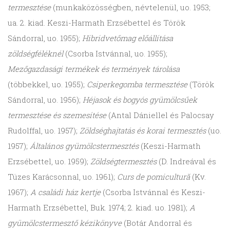
termesztése
(munkaközösségben, névtelenül, uo. 1953;
ua. 2. kiad. Keszi-Harmath Erzsébettel és Török
Sándorral, uo. 1955);
Hibridvetőmag előállítása
zöldségféléknél
(Csorba Istvánnal, uo. 1955);
Mezőgazdasági termékek és termények tárolása
(többekkel, uo. 1955);
Csiperkegomba termesztése
(Török
Sándorral, uo. 1956);
Héjasok és bogyós gyümölcsűek
termesztése és szemesítése
(Antal Dániellel és Palocsay
Rudolffal, uo. 1957);
Zöldséghajtatás és korai termesztés
(uo.
1957);
Általános gyümölcstermesztés
(Keszi-Harmath
Erzsébettel, uo. 1959);
Zöldségtermesztés
(D. Indreával és
Tüzes Karácsonnal, uo. 1961);
Curs de pomicultură
(Kv.
1967);
A családi ház kertje
(Csorba Istvánnal és Keszi-
Harmath Erzsébettel, Buk. 1974; 2. kiad. uo. 1981);
A
gyümölcstermesztő kézikönyve
(Botár Andorral és