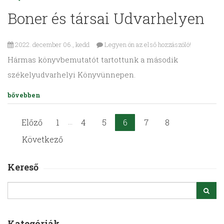
Boner és társai Udvarhelyen
2022. december 06., kedd
Legyen ön az első hozzászóló!
Hármas könyvbemutatót tartottunk a második
székelyudvarhelyi Könyvünnepen.
bővebben
...
Előző
1
4
5
6
7
8
Következő
Kereső
Kategóriák