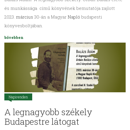
és munkássága című könyvének bemutatója zajlott
2023.
március
30-án a Magyar
Napló
budapesti
könyvesboltjában.
bővebben
Napirenden
A legnagyobb székely
Budapestre látogat