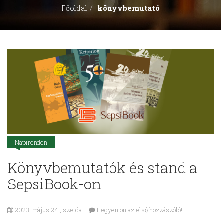
könyvbemutató
Főoldal
Napirenden
Könyvbemutatók és stand a
SepsiBook-on
2023. május 24., szerda
Legyen ön az első hozzászóló!