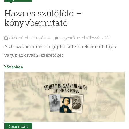
Haza és szülőföld –
könyvbemutató
2023. március 10., péntek
Legyen ön az első hozzászóló!
A 20. század sorozat legújabb kötetének bemutatójára
várjuk az olvasni szeretőket.
bővebben
Napirenden