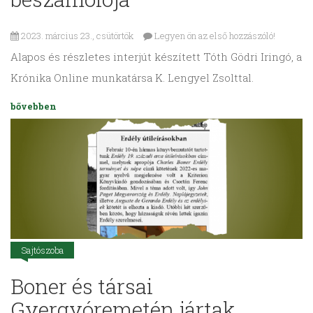
2023. március 23., csütörtök
Legyen ön az első hozzászóló!
Alapos és részletes interjút készített Tóth Gödri Iringó, a
Krónika Online munkatársa K. Lengyel Zsolttal.
bővebben
Sajtószoba
Boner és társai
Gyergyóremetén jártak