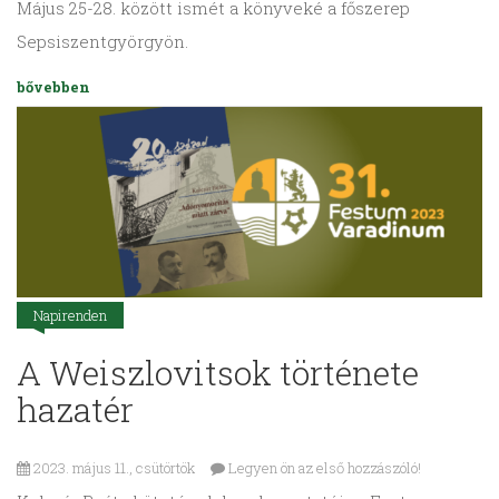
Május 25-28. között ismét a könyveké a főszerep
Sepsiszentgyörgyön.
bővebben
Napirenden
A Weiszlovitsok története
hazatér
2023. május 11., csütörtök
Legyen ön az első hozzászóló!