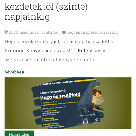
kezdetektől (szinte)
napjainkig
2023. március 16., csütörtök
Legyen ön az első hozzászóló!
Népes nézőközönséggel, jó hangulatban zajlott a
Kriterion Könyvkiadó
és az MCC
Erdély
közös
szervezésében létrejött könyvbemutató.
bővebben
Napirenden