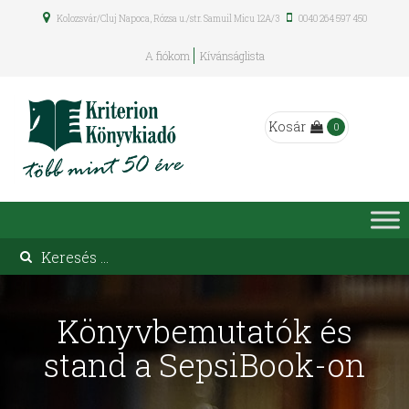
Kolozsvár/Cluj Napoca, Rózsa u./str. Samuil Micu 12A/3
0040 264 597 450
A fiókom
Kívánságlista
Kosár
0
Könyvbemutatók és
stand a SepsiBook-on