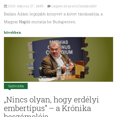
2023. március 27., hétfő
Legyen ön az első hozzászóló!
Balázs Ádám legújabb könyvét a kötet társkiadója, a
Magyar
Napló
mutatja be Budapesten.
bővebben
Sajtószoba
„Nincs olyan, hogy erdélyi
embertípus” – a Krónika
beszámolója