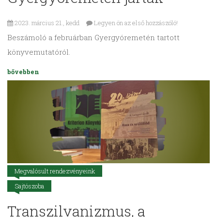
2023. március 21., kedd
Legyen ön az első hozzászóló!
Beszámoló a februárban Gyergyóremetén tartott
könyvemutatóról.
bővebben
Megvalósult rendezvényeink
Sajtószoba
Transzilvanizmus, a