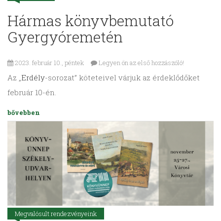
Hármas könyvbemutató
Gyergyóremetén
2023. február 10., péntek
Legyen ön az első hozzászóló!
Az „
Erdély
-sorozat” köteteivel várjuk az érdeklődőket
február 10-én.
bővebben
Megvalósult rendezvényeink