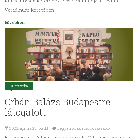
Kulcsár Beáta kötetének lesz bemutatója a Festum
Varadinum keretében.
bővebben
Sajtószoba
Orbán Balázs Budapestre
látogatott
2023. április 25., kedd
Legyen ön az első hozzászóló!
Balázs Ádám A legnagyobb székely. Orbán Balázs élete