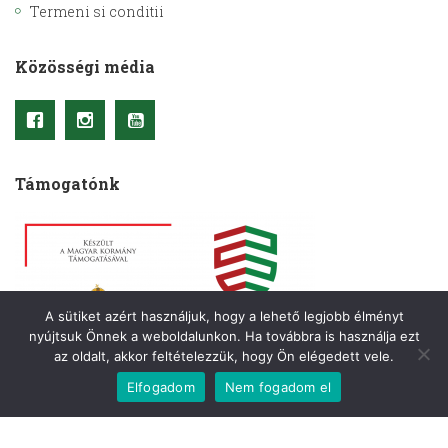
Termeni si conditii
Közösségi média
Támogatónk
A sütiket azért használjuk, hogy a lehető legjobb élményt
nyújtsuk Önnek a weboldalunkon. Ha továbbra is használja ezt
az oldalt, akkor feltételezzük, hogy Ön elégedett vele.
Elfogadom
Nem fogadom el
Copyright © 2021– Kriterion. Minden jog fenntartva.