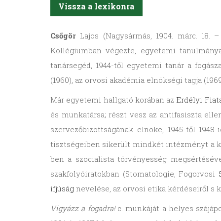
Vissza a lexikonra
Csőgör
Lajos (Nagysármás, 1904. márc. 18. – 
Kollégiumban végezte, egyetemi tanulmányait
tanársegéd, 1944-től egyetemi tanár a fogász
(1960), az orvosi akadémia elnökségi tagja (1969
Már egyetemi hallgató korában az
Erdélyi Fiat
és munkatársa; részt vesz az antifasiszta el
szervezőbizottságának elnöke, 1945-től 194
tisztségeiben sikerült mindkét intézményt a 
ben a szocialista törvényesség megsértésév
szakfolyóiratokban (Stomatologie, Fogorvosi
ifjúság
nevelése, az orvosi etika kérdéseiről s k
Vigyázz a fogadra!
c. munkáját a helyes szájáp