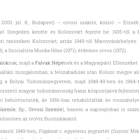
2003. júl. 8., Budapest) – orvosi szakíró, közíró. ~ Erzsé
 Szegeden kezdte és Kolozsvárt fejezte be. 1935-től a B
ati tanszéken Kolozsvárt, aztán 1949-től Marosvásárhelyen
), a Szocialista Munka Hőse (1971), érdemes orvos (1972).
alok
nak, majd a
Falvak Népé
nek és a Magyarpárti Ellenzéket
lenállási mozgalomban; a felszabadulás után Kolozs megye a
8-ig a Bolyai Tudományegyetem, majd 1948-49-ben és 1964-
korszerű magyar tudományosság hazai központjaivá fejleszten
el bebörtönözték, de 1956-ban rehabilitálták és visszahe
Szemle
, Bp.,
Orvosi Szemle
), hanem a napisajtóban is számo
ülönösen az ivóvíz fluorizálásáról.
olásról 1949-ben,
Fogászat
c. egyetemi jegyzetét (Guzner Mikl