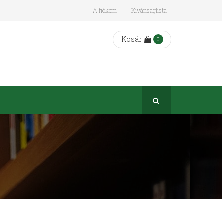
A fiókom
Kívánságlista
Kosár
0