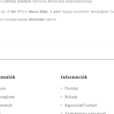
vű
Orvosi Szemle
-Revista Medicală főszerkesztője.
-sal.
A Hét
1975/4.
Marosi Ildikó
:
A
jelen
tegnap kezdődött.
Beszélgetés Cs.
os Arcképcsarnok.
Művelődés
1980/6.
sználók
Információk
kom
Főoldal
ságlista
Rólunk
vesbolt
Kapcsolat/Contact
r
Adatvédelmi irányelvek