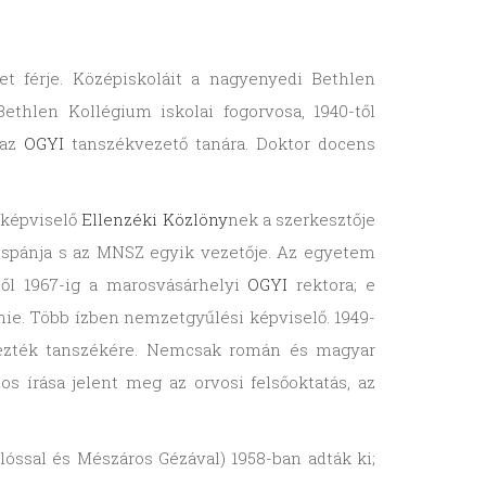
bet férje. Középiskoláit a nagyenyedi Bethlen
ethlen Kollégium iskolai fogorvosa, 1940-től
 az
OGYI
tanszékvezető tanára. Doktor docens
 képviselő
Ellenzéki Közlöny
nek a szerkesztője
lispánja s az MNSZ egyik vezetője. Az egyetem
től 1967-ig a marosvásárhelyi
OGYI
rektora; e
ie. Több ízben nemzetgyűlési képviselő. 1949-
lyezték tanszékére. Nemcsak román és magyar
s írása jelent meg az orvosi felsőoktatás, az
óssal és Mészáros Gézával) 1958-ban adták ki;