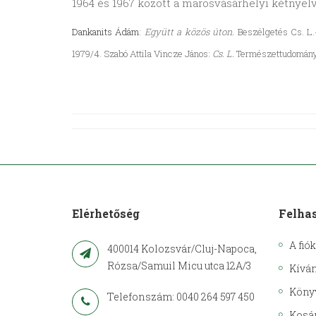
1964 és 1967 között a marosvásárhelyi kétnyel
Dankanits Ádám
:
Együtt a közös úton.
Beszélgetés Cs. L.
1979/4. Szabó Attila Vincze János:
Cs. L.
Természettudomány
Elérhetőség
Felha
A fió
400014 Kolozsvár/Cluj-Napoca,
Rózsa/Samuil Micu utca 12A/3
Kíván
Köny
Telefonszám: 0040 264 597 450
Kosá