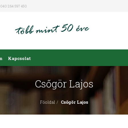
040 264 597 450
m
Kapcsolat
Csőgör Lajos
Csőgör Lajos
Főoldal