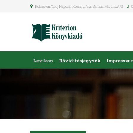
Kolozsvár/Cluj Napoca, Rózsa u./str. Samuil Micu 12A/3
0
Lexikon
Rövidítésjegyzék
Impresszu