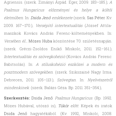
Agriensis. (szerk. Zimányi Árpád. Eger, 2009. 183–185.);
A
Psalmus Hungaricus előzményei és helye a költői
életműben
. In:
Dsida Jenő
emlékezete
(szerk.
Sas Péter
. Kv.
2009. 167–170.);
Versépítő intertextualitás
(József Attila-
maszkok Kovács András Ferenc-költeményekben. In:
Versében él…
Mózes Huba
köszöntése 70. születésnapján.
(szerk. Gréczi-Zsoldos Enikő. Miskolc, 2011. 152–161.);
Intertextualitás és szövegkohézió
(Kovács András Ferenc:
Babitsolás). In:
A stíluskohézió eszközei a modern és
posztmodern szövegekben
. (szerk. Szikszainé Nagy Irma.
Debrecen, 2011. 105–113.);
Szövegtan
. In:
Nyelvészetről
mindenkinek
. (szerk. Balázs Géza. Bp. 2011. 351–354.);
Szerkesztés:
Dsida Jenő
:
Psalmus Hungaricus
. (Bp. 1992.
Mózes Hubával, utószó is);
Tükör
előtt
. Képek és iratok
Dsida Jenő
hagyatékából. (Kv. 1992, Miskolc, 2008.