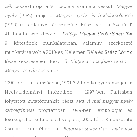
zék
össze­ál­lí­tója; a VI. osz­tály szá­mára készült
Magyar
nyelv
(1982) majd a
Magyar nyelv és irodalomolvasás
(1995) c. tankönyv társszerzője. Részt vett a Szabó T.
Attila által szerklesztett
Erdélyi Magyar Szótörténeti Tár
9. kötetének munkálataiban, valamint szerkesztő
munkatársa volt a 2010-es, Kelemen Béla és
Szász Lőrinc
főszerkesztésében készülő
Dicţionar maghiar-român –
Magyar-román szótár
nak.
1990-ben Finnországban, 1991-’92-ben Magyarországon, a
Nyelvtudományi Intézetben, 1997-ben Párizsban
folytatott kutatómunkát; részt vett
A mai magyar nyelv
szövegtípusai
programban, 1999-ben lexikológiai és
lexikográfiai kutatásokat végzett, 2002-től a Stíluskutató
Csoport keretében a
Retorikai-stilisztikai alakzatok