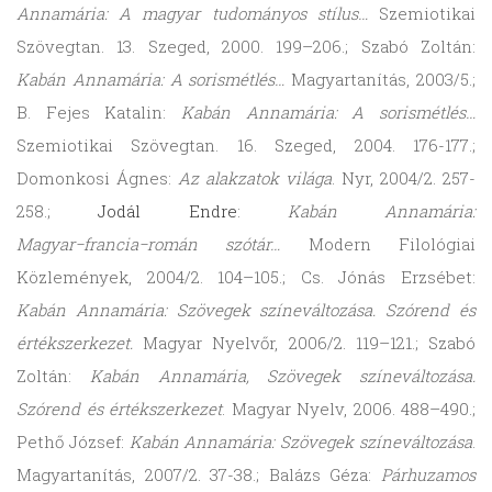
Annamária: A magyar tudományos stílus…
Szemiotikai
Szövegtan. 13. Szeged, 2000. 199–206.; Szabó Zoltán:
Kabán Annamária: A sorismétlés…
Magyartanítás, 2003/5.;
B. Fejes Katalin:
Kabán Annamária: A sorismétlés…
Szemiotikai Szövegtan. 16. Szeged, 2004. 176-177.;
Domonkosi Ágnes:
Az alakzatok világa
. Nyr, 2004/2. 257-
258.;
Jodál Endre
:
Kabán Annamária:
Magyar−francia−román szótár…
Modern Filológiai
Közlemények, 2004/2. 104–105.; Cs. Jónás Erzsébet:
Kabán Annamária: Szövegek színeváltozása. Szórend és
értékszerkezet.
Magyar Nyelvőr, 2006/2. 119–121.; Szabó
Zoltán:
Kabán Annamária, Szövegek színeváltozása.
Szórend és értékszerkezet
. Magyar Nyelv, 2006. 488–490.;
Pethő József:
Kabán Annamária: Szövegek színeváltozása
.
Magyartanítás, 2007/2. 37-38.; Balázs Géza:
Párhuzamos