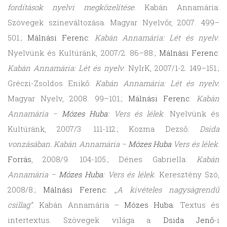
fordítások nyelvi megközelítése
. Kabán Annamária:
Szövegek színeváltozása. Magyar Nyelvőr, 2007. 499–
501.;
Málnási Ferenc
:
Kabán Annamária: Lét és nyelv
.
Nyelvünk és Kultúránk, 2007/2. 86–88.;
Málnási Ferenc
:
Kabán Annamária: Lét és nyelv
. NyIrK, 2007/1-2. 149–151.;
Gréczi-Zsoldos Enikő:
Kabán Annamária: Lét és nyelv.
Magyar Nyelv, 2008. 99–101.;
Málnási Ferenc
:
Kabán
Annamária −
Mózes Huba
: Vers és lélek
. Nyelvünk és
Kultúránk, 2007/3. 111-112.; Kozma Dezső:
Dsida
vonzásában. Kabán Annamária −
Mózes Huba
Vers és lélek
.
Forrás
, 2008/9. 104-105.; Dénes Gabriella:
Kabán
Annamária −
Mózes Huba
: Vers és lélek
. Keresztény Szó,
2008/8.;
Málnási Ferenc
:
„A kivételes nagyságrendű
csillag”
. Kabán Annamária –
Mózes Huba
: Textus és
intertextus. Szövegek világa a
Dsida Jenő
-i