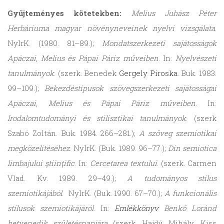
Gyűjteményes kötetekben:
Melius Juhász Péter
Herbáriuma magyar növényneveinek nyelvi vizsgálata
.
NyIrK. (1980. 81–89.);
Mondatszerkezeti sajátosságok
Apáczai, Melius és Pápai Páriz műveiben
. In:
Nyelvészeti
tanulmányok
. (szerk. Benedek
Gergely Piroska
. Buk. 1983.
99–109.);
Bekezdéstípusok szövegszerkezeti sajátosságai
Apáczai, Melius és Pápai Páriz műveiben
. In:
Irodalomtudományi és stilisztikai tanulmányok
. (szerk
Szabó Zoltán. Buk. 1984. 266–281.);
A szöveg szemiotikai
megközelítéséhez
. NyIrK. (Buk. 1989. 96–77.);
Din semiotica
limbajului ştiinţific
. In:
Cercetarea textului
. (szerk. Carmen
Vlad. Kv. 1989. 29–49.);
A tudományos stílus
szemiotikájából
. NyIrK. (Buk. 1990. 67–70.);
A funkcionális
stílusok szemiotikájáról
. In:
Emlékkönyv
Benkő Loránd
hetvenedik születésnapjára
(szerk. Hajdú Mihály, Kiss