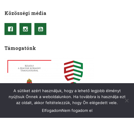
Közösségi média
Támogatónk
A sütiket azért használjuk, hogy a lehető legjobb élményt
nyújtsuk Önnek a weboldalunkon. Ha továbbra is használja ezt
az oldalt, akkor feltételezzük, hogy Ön elégedett vele.
Elfogadom
Nem fogadom el
Copyright © 2021– Kriterion. Minden jog fenntartva.
A honlapot készítette
:
OkkWebMedia