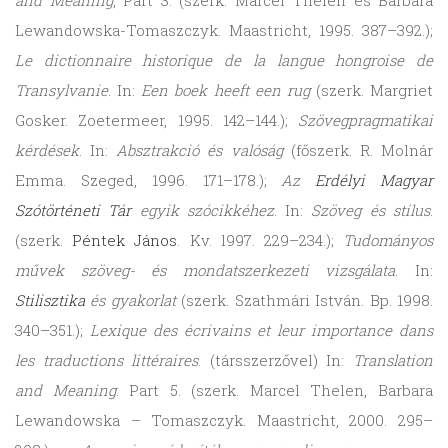
and Meaning
, Part 3. (szerk. Marcel Thelen és Barbara
Lewandowska-Tomaszczyk. Maastricht, 1995. 387–392.);
Le dictionnaire historique de la langue hongroise de
Transylvanie
. In:
Een boek heeft een rug
(szerk. Margriet
Gosker. Zoetermeer, 1995. 142–144.);
Szövegpragmatikai
kérdések
. In:
Absztrakció és valóság
(főszerk. R. Molnár
Emma. Szeged, 1996. 171–178.);
Az
Erdélyi Magyar
Szótörténeti Tár
egyik szócikkéhez
. In:
Szöveg és stílus
.
(szerk.
Péntek János
. Kv. l997. 229–234.);
Tudományos
művek szöveg- és mondatszerkezeti vizsgálata
. In:
Stilisztika
és gyakorlat
(szerk. Szathmári István. Bp. 1998.
340–351.);
Lexique des écrivains et leur importance dans
les traductions littéraires
. (társszerzővel) In:
Translation
and Meaning
. Part 5. (szerk. Marcel Thelen, Barbara
Lewandowska – Tomaszczyk. Maastricht, 2000. 295–