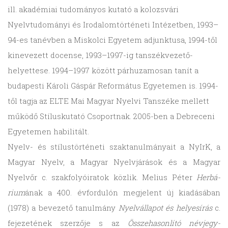
ill. akadémiai tudományos kutató a kolozsvári
Nyelvtudományi és Irodalomtörténeti Intézetben, 1993–
94-es tanévben a Miskolci Egyetem adjunktusa, 1994-től
kinevezett docense, 1993–1997-ig tanszékvezető-
helyettese. 1994–1997 között párhuzamosan tanít a
budapesti Károli Gáspár Református Egyetemen is. 1994-
től tagja az ELTE Mai Magyar Nyelvi Tanszéke mellett
működő Stíluskutató Csoportnak. 2005-ben a Debreceni
Egyetemen habilitált.
Nyelv- és stí­lus­tör­té­neti szak­ta­nul­má­nyait a NyIrK, a
Magyar Nyelv, a Magyar Nyelvjárások és a Magyar
Nyelvőr c. szakfolyóiratok közlik. Melius Péter
Her­bá­
rium
ának a 400. évfor­du­lón meg­je­lent új kiadá­sá­ban
(1978) a beve­zető tanul­mány
Nyelv­ál­la­pot és helyes­írás
c.
feje­ze­té­nek szerzője s az
Össze­ha­son­lító név­jegy­