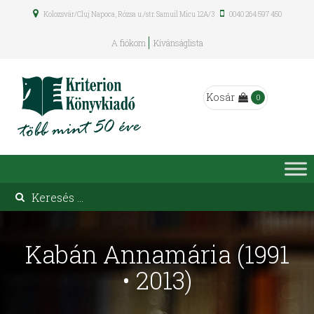
Kolozsvár/Cluj Napoca, Rózsa u./str. Samuil Micu 12A/3
0040 264 597 450
A fiókom
Kívánságlista
Kosár
0
Kabán Annamária (1991
• 2013)