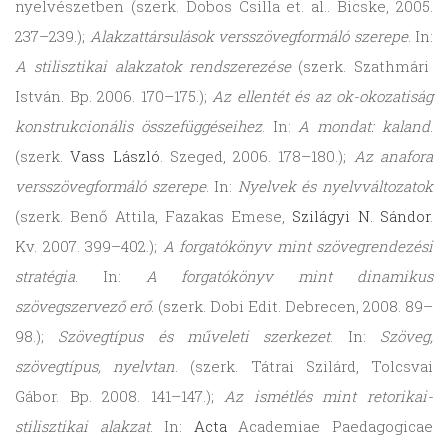
nyelvészetben (szerk. Dobos Csilla et. al.. Bicske, 2005.
237–239.);
Alakzattársulások versszövegformáló szerepe
. In:
A stilisztikai alakzatok rendszerezése
(szerk. Szathmári
István. Bp. 2006. 170–175.);
Az ellentét és az ok-okozatiság
konstrukcionális összefüggéseihez
. In:
A mondat: kaland
.
(szerk.
Vass László
. Szeged, 2006. 178–180.);
Az anafora
versszövegformáló szerepe
. In:
Nyelvek és nyelvváltozatok
(szerk. Benő Attila, Fazakas Emese,
Szilágyi N. Sándor
.
Kv. 2007. 399–402.);
A forgatókönyv mint szövegrendezési
stratégia
. In:
A forgatókönyv mint dinamikus
szövegszervező erő
. (szerk. Dobi Edit. Debrecen, 2008. 89–
98.);
Szövegtípus és műveleti szerkezet
. In:
Szöveg,
szövegtípus, nyelvtan
. (szerk. Tátrai Szilárd, Tolcsvai
Gábor. Bp. 2008. 141–147.);
Az ismétlés mint retorikai-
stilisztikai alakzat
. In:
Acta
Academiae Paedagogicae