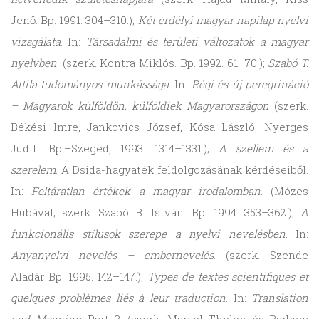
Jenő. Bp. 1991. 304–310.);
Két erdélyi magyar napilap nyelvi
vizsgálata
. In:
Társadalmi és területi változatok a magyar
nyelvben
. (szerk. Kontra Miklós. Bp. 1992. 61–70.);
Szabó T.
Attila tudományos munkássága
. In:
Régi és új peregrináció
– Magyarok külföldön, külföldiek Magyarországon
(szerk.
Békési Imre, Jankovics József, Kósa László, Nyerges
Judit. Bp.–Szeged, 1993. 1314–1331.);
A szellem és a
szerelem
. A Dsida-hagyaték feldolgozásának kérdéseiből.
In:
Feltáratlan értékek a magyar irodalomban
. (Mózes
Hubával; szerk. Szabó B. István. Bp. 1994. 353–362.);
A
funkcionális stílusok szerepe a nyelvi nevelésben
. In:
Anyanyelvi nevelés – embernevelés
. (szerk. Szende
Aladár Bp. 1995. 142–147.);
Types de textes scientifiques et
quelques problèmes liés à leur traduction
. In:
Translation