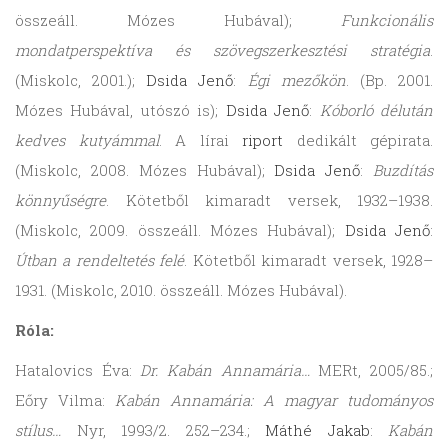
összeáll. Mózes Hubával);
Funkcionális
mondatperspektíva és szövegszerkesztési stratégia
.
(Miskolc, 2001.);
Dsida Jenő
:
Égi mezőkön
. (Bp. 2001.
Mózes Hubával, utószó is);
Dsida Jenő
:
Kóborló délután
kedves kutyámmal
. A lírai
riport
dedikált gépirata.
(Miskolc, 2008. Mózes Hubával);
Dsida Jenő
:
Buzdítás
könnyűségre
. Kötetből kimaradt versek, 1932–1938.
(Miskolc, 2009. összeáll. Mózes Hubával);
Dsida Jenő
:
Útban a rendeltetés felé
. Kötetből kimaradt versek, 1928–
1931. (Miskolc, 2010. összeáll. Mózes Hubával).
Róla:
Hatalovics Éva:
Dr. Kabán Annamária…
MERt, 2005/85.;
Eőry Vilma:
Kabán Annamária: A magyar tudományos
stílus…
Nyr, 1993/2. 252–234.;
Máthé Jakab
:
Kabán