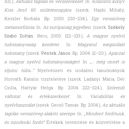
102.);
Aktuális tagolás és versszerkezet
. In:
Köszöntő könyv
Kiss Jenő 60. születésnapjára
. (szerk. Hajdú Mihály,
Keszler Borbála. Bp. 2003. 230–234.);
Egy versszöveg
metamorfózisa
. In:
Az európaiság jegyében
. (szerk.
Székely
Szabó Zoltán
. Bécs, 2003. 122–133.);
A magyar nyelvű
tudományosság kezdetei
. In:
Magyarul megszólaló
tudomány
(szerk.
Péntek János
. Bp. 2004. 12–20.);
Apáczai
a magyar nyelvű tudományosságért
. In:
„… még onnét is
eljutni túlra…”
Nyelvészeti és irodalmi tanulmányok
Horváth Katalin tiszteletére (szerk. Ladányi Mária, Dér
Csilla, Hattyár Helga. Bp. 2004. 222–224.);
Szórendi
változat és értékszerkezet
. In:
Variabilitás és
nyelvhasználat
(szerk. Gecső Tamás. Bp. 2004.);
Az aktuális
tagolás versszöveg-alakító szerepe.
In:
„Mindent fordítunk,
és mindenki fordít”
Értékek teremtése és közvetítése a