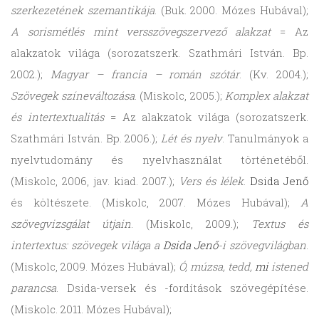
szerkezetének szemantikája
. (Buk. 2000. Mózes Hubával);
A sorismétlés mint versszövegszervező alakzat
= Az
alakzatok világa (sorozatszerk. Szathmári István. Bp.
2002.);
Magyar – francia – román szótár
. (Kv. 2004.);
Szövegek színeváltozása
. (Miskolc, 2005.);
Komplex alakzat
és intertextualitás
= Az alakzatok világa (sorozatszerk.
Szathmári István. Bp. 2006.);
Lét és nyelv
. Tanulmányok a
nyelvtudomány és nyelvhasználat történetéből.
(Miskolc, 2006, jav. kiad. 2007.);
Vers és lélek
.
Dsida Jenő
és költészete. (Miskolc, 2007. Mózes Hubával);
A
szövegvizsgálat útjain
. (Miskolc, 2009.);
Textus és
intertextus: szövegek világa a
Dsida Jenő
-i szövegvilágban
.
(Miskolc, 2009. Mózes Hubával);
Ó, múzsa, tedd,
mi
istened
parancsa
. Dsida-versek és -fordítások szövegépítése.
(Miskolc. 2011. Mózes Hubával);