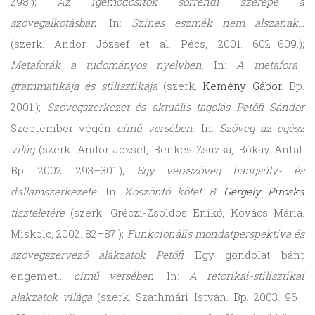
298.);
Az igemódosítók sorrendi szerepe a
szövegalkotásban
. In:
Színes eszmék nem alszanak…
(szerk. Andor József et al. Pécs, 2001. 602–609.);
Metaforák a tudományos nyelvben
. In:
A metafora
grammatikája és stilisztikája
(szerk.
Kemény Gábor
. Bp.
2001.);
Szövegszerkezet és aktuális tagolás Petőfi Sándor
Szeptember végén
című versében
. In:
Szöveg az egész
világ
(szerk. Andor József, Benkes Zsuzsa, Bókay Antal.
Bp. 2002. 293–301.);
Egy versszöveg hangsúly- és
dallamszerkezete
. In:
Köszöntő kötet B.
Gergely Piroska
tiszteletére
(szerk. Gréczi-Zsoldos Enikő, Kovács Mária.
Miskolc, 2002. 82–87.);
Funkcionális mondatperspektíva és
szövegszervező alakzatok Petőfi
Egy gondolat bánt
engemet…
című versében
. In:
A retorikai-stilisztikai
alakzatok világa
(szerk. Szathmári István. Bp. 2003. 96–