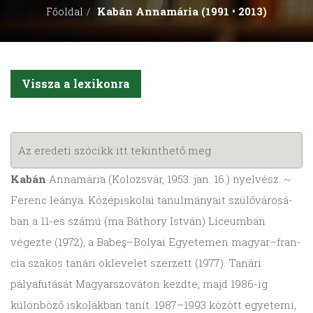
Kabán Annamária (1991 • 2013)
Főoldal
Vissza a lexikonra
Az eredeti szócikk itt tekinthető meg
Kabán
Anna­má­ria (Kolozs­vár, 1953. jan. 16.) nyel­vész. ~
Ferenc leá­nya. Közép­is­ko­lai tanul­má­nyait szülő­vá­ro­sá­
ban a 11-​es számú (ma Báthory István) Líce­um­ban
végezte (1972), a Babeş­–Bo­lyai Egye­te­men magyar­–fran­
cia sza­kos tanári okle­ve­let szer­zett (1977). Tanári
pályafutását Magyar­szo­vá­ton kezdte, majd 1986-ig
különböző iskolákban tanít. 1987–1993 között egyetemi,