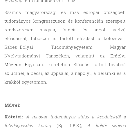
lexikona
munkálataiban vett részt.
Számos magyarországi és más európai országbeli
tudományos kongresszuson és konferencián szerepelt
rendszeresen magyar, francia és angol nyelvű
előadással, többször is tartott előadást a kolozsvári
Babeş–Bolyai Tudományegyetem Magyar
Nyelvtudományi Tanszékén, valamint az
Erdélyi
Múzeum-Egyesület
keretében. Előadást tartott továbbá
az udinei, a bécsi, az uppsalai, a nápolyi, a helsinki és a
krakkói egyetemen.
Művei:
Kötetei:
A magyar tudományos stílus a kezdetektől a
felvilágosodás koráig
. (Bp. 1993.);
A költői szöveg