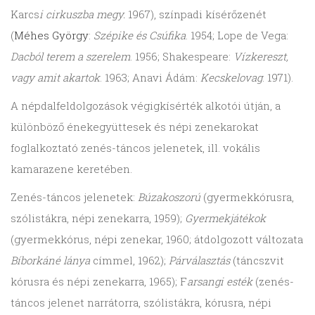
Karcs
i cirkuszba megy.
1967), színpadi kísérőzenét
(
Méhes György
:
Szépike és Csúfika
. 1954; Lope de Vega:
Dacból terem a szerelem
. 1956; Shakespeare:
Vízkereszt,
vagy amit akartok
. 1963; Anavi Ádám:
Kecskelovag
. 1971).
A népdalfeldolgozások végigkísérték alkotói útján, a
különböző énekegyüttesek és népi zenekarokat
foglalkoztató zenés-táncos jelenetek, ill. vokális
kamarazene keretében.
Zenés-táncos jelenetek:
Búzakoszorú
(gyermekkórusra,
szólistákra, népi zenekarra, 1959);
Gyermekjátékok
(gyermekkórus, népi zenekar, 1960; átdolgozott változata
Bíborkáné lánya
címmel, 1962);
Párválasztás
(táncszvit
kórusra és népi zenekarra, 1965); F
arsangi esték
(zenés-
táncos jelenet narrátorra, szólistákra, kórusra, népi