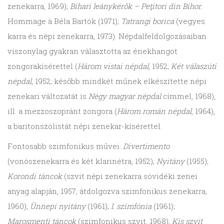
zenekarra, 1969);
Bihari leánykérők – Peţitori din Bihor.
Hommage à Béla Bartók (1971);
Tatrangi borica
(vegyes
karra és népi zenekarra, 1973). Népdalfeldolgozásaiban
viszonylag gyakran választotta az énekhangot
zongorakísérettel (
Három vistai népdal
, 1952;
Két válaszúti
népdal
, 1952; később mindkét műnek elkészítette népi
zenekari változatát is
Négy magyar népdal
címmel, 1968),
ill. a mezzoszopránt zongora (
Három román népdal
, 1964),
a baritonszólistát népi zenekar-kísérettel.
Fontosabb szimfonikus művei:
Divertimento
(vonószenekarra és két klarinétra, 1952);
Nyitány
(1955);
Korondi táncok
(szvit népi zenekarra sóvidéki zenei
anyag alapján, 1957; átdolgozva szimfonikus zenekarra,
1960);
Ünnepi nyitány
(1961);
I. szimfónia
(1961);
Marosmenti táncok
(szimfonikus szvit, 1968);
Kis szvit