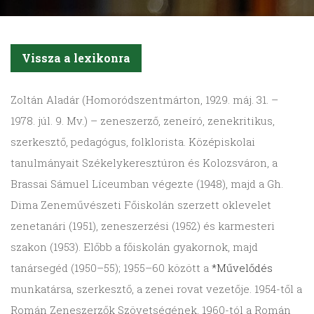
Vissza a lexikonra
Zoltán
Aladár (Homoród­szent­márton, 1929. máj. 31. –
1978. júl. 9. Mv.) – zeneszerző, zeneíró, zenekritikus,
szerkesztő, pedagógus, folklorista. Középiskolai
tanulmányait Székelykeresztúron és Kolozsváron, a
Brassai Sámuel Líceumban végezte (1948), majd a Gh.
Dima Zeneművészeti Főiskolán szerzett oklevelet
zenetanári (1951), zeneszerzési (1952) és karmesteri
szakon (1953). Előbb a főiskolán gyakornok, majd
tanársegéd (1950–55); 1955–60 között a
*Művelődés
munkatársa, szerkesztő, a zenei rovat vezetője. 1954-től a
Román Zeneszerzők Szövetségének, 1960-tól a Román