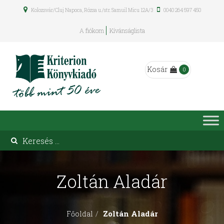
Kolozsvár/Cluj Napoca, Rózsa u./str. Samuil Micu 12A/3
0040 264 597 450
A fiókom
Kívánságlista
Kosár
0
Zoltán Aladár
Zoltán Aladár
Főoldal