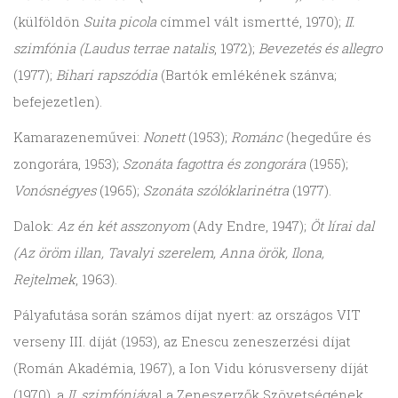
(külföldön
Suita picola
címmel vált ismertté, 1970);
II.
szimfónia (Laudus terrae natalis
, 1972);
Bevezetés és allegro
(1977);
Bihari rapszódia
(Bartók emlékének szánva;
befejezetlen).
Kamarazeneművei:
Nonett
(1953);
Románc
(hegedűre és
zongorára, 1953);
Szonáta fagottra és zongorára
(1955);
Vonósnégyes
(1965);
Szonáta szólóklarinétra
(1977).
Dalok:
Az én két asszonyom
(Ady Endre, 1947);
Öt lírai dal
(Az öröm illan, Tavalyi szerelem, Anna örök, Ilona,
Rejtelmek
, 1963).
Pályafutása során számos díjat nyert: az országos VIT
verseny III. díját (1953), az Enescu zeneszerzési díjat
(Román Akadémia, 1967), a Ion Vidu kórusverseny díját
(1970), a
II. szimfóniá
val a Zeneszerzők Szövetségének