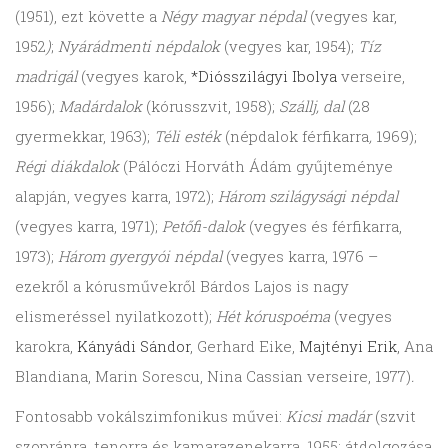
(1951), ezt követte a
Négy magyar népdal
(vegyes kar,
1952
)
;
Nyárádmenti népdalok
(vegyes kar, 1954);
Tíz
madrigál
(vegyes karok,
*Diósszilágyi Ibolya
verseire,
1956);
Madárdalok
(kórusszvit, 1958);
Szállj, dal
(28
gyermekkar, 1963);
Téli esték
(népdalok férfikarra
,
1969);
Régi diákdalok
(Pálóczi Horváth Ádám gyűjteménye
alapján, vegyes karra, 1972);
Három szilágysági népdal
(vegyes karra, 1971);
Petőfi-dalok
(vegyes és férfikarra,
1973);
Három gyergyói népdal
(vegyes karra, 1976 –
ezekről a kórusművekről Bárdos Lajos is nagy
elismeréssel nyilatkozott);
Hét kóruspoéma
(vegyes
karokra,
Kányádi Sándor
, Gerhard Eike,
Majtényi Erik
, Ana
Blandiana, Marin Sorescu, Nina Cassian verseire, 1977)
.
Fontosabb vokálszimfonikus művei:
Kicsi madár
(szvit
szopránra, tenorra és kamarazenekarra, 1955; átdolgozása