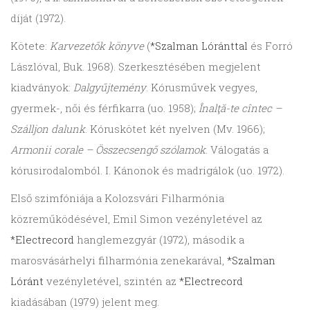
díját (1972).
Kötete:
Karvezetők könyve
(
*Szalman Lóránttal
és Forró
Lászlóval, Buk. 1968). Szerkesztésében megjelent
kiadványok:
Dalgyűjtemény
. Kórusművek vegyes,
gyermek-, női és férfikarra (uo. 1958);
Înalţă-te cîntec –
Szálljon dalunk
. Kóruskötet két nyelven (Mv. 1966);
Armonii corale – Összecsengő szólamok
. Válogatás a
kórusirodalomból. I. Kánonok és madrigálok (uo. 1972).
Első szimfóniája a Kolozsvári Filharmónia
közreműködésével, Emil Simon vezényletével az
*Electrecord
hanglemezgyár (1972), második a
marosvásárhelyi filharmónia zenekarával,
*Szalman
Lóránt
vezényletével, szintén az
*Electrecord
kiadásában (1979) jelent meg.