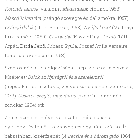
Korondi táncok
, valamint
Madárdalok
címmel, 1958);
Második kantáta
(csángó szövegre és dallamokra, 1957);
Csángó dalok
(alt és zenekar, 1958);
Nyújts kezet
(Majté­nyi
Erik versére, 1960);
Öt lírai dal
(Kosztolányi Dezső, Tóth
Árpád,
Dsida Jenő
, Juhász Gyula, József Attila verseire,
tenorra és zenekarra, 1963).
Számos népdalfeldolgozásában népi zenekarra bízza a
kíséretet
: Dalok az ifjúságról és a szerelemről
(népdalkantáta szólókra, vegyes karra és népi zenekarra,
1953);
Csokros szegfű, majoránna
(szoprán, tenor népi
zenekar, 1964) stb.
Zenés színpadi művei változatos műfajokban a
gyermek- és felnőtt közönséghez egyaránt szóltak. Írt
bábszínházi kísérőzenét (
A kecske és a három gidó
. 1964;