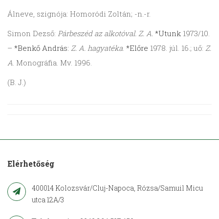
Álneve, szignója: Homoródi Zoltán; -n.-r.
Simon Dezső:
Párbeszéd az alkotóval. Z. A.
*Utunk
1973/10.
–
*Benkő András:
Z. A. hagyatéka
.
*Előre
1978. júl. 16.; uő:
Z.
A
. Monog­ráfia. Mv. 1996.
(B. J.)
Elérhetőség
400014 Kolozsvár/Cluj-Napoca, Rózsa/Samuil Micu
utca 12A/3