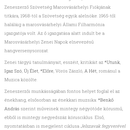
Zeneszerző Szövetség Marosvásárhelyi Fiókjának
titkára, 1968-tól a Szövetség egyik alelnöke. 1965-től
haláláig a marosvásárhelyi Állami Filharmónia
igazgatója volt. Az ő igazgatása alatt indult be a
Marosvásárhelyi Zenei Napok elnevezésű
hangversenysorozat.
Zenei tárgyú tanulmányait, esszéit, kritikáit az
*Utunk
,
Igaz Szó
,
Új Élet
,
*Előre
, Vörös Zászló,
A Hét
, románul a
Muzica közölte.
Zeneszerzői munkásságában fontos helyet foglal el az
énekhang, elsősorban az énekkari muzsika:
*Benkő
András
szerint műveinek mintegy négyötöde kórusmű,
ebből is mintegy negyedszáz kórusciklus. Első,
nyomtatásban is megjelent ciklusa
Jelszavak fegyverével