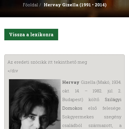
Hervay Gizella (1991 • 2014)
Főoldal
Vissza a lexikonra
Az eredeti szócikk itt tekinthető meg
</div
Hervay
Gizella (Makó, 1934.
okt. 14. – 1982. júl. 2.
Budapest) költő.
Szilágyi
Domokos
első felesége.
Sokgyermekes szegény
családból származott, a