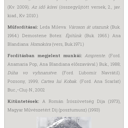
(Kv. 2009);
Az idő körei
(összegyűjtött versek, 2., jav.
kiad., Kv. 2010.).
Műfordításai:
Leda Mileva:
Városon át utazunk
(Buk.
1964.) Demostene Botez:
Építünk
(Buk. 1965.) Ana
Blandiana:
Homokóra
(vers, Buk.1971.)
Fordításban megjelent munkái:
Amprente.
(Ford.
Anamaria Pop, Ana Blandiana előszavával.) Buk., 1988;
Dúha vo vyhnanstve.
(Ford. Ľubomír Navrátil).
Pozsony, 1999;
Cartea lui Ko­bak.
(Ford. Ana Scarlat)
Buc.,−Cluj-N., 2002
Kitüntetések:
A Román Írószövetség Díja (1973),
Magyar Művészetért Díj (posztumusz) (1993)