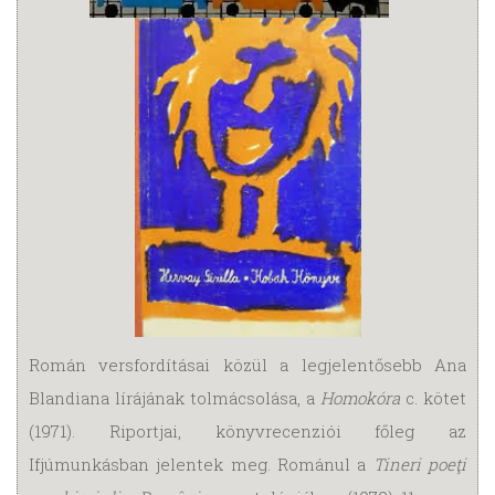
Román versfordításai közül a legjelentősebb Ana
Blandiana lírájának tolmácsolása, a
Homokóra
c. kötet
(1971). Riportjai, könyvrecenziói főleg az
Ifjúmunkásban jelentek meg. Románul a
Tineri poeţi