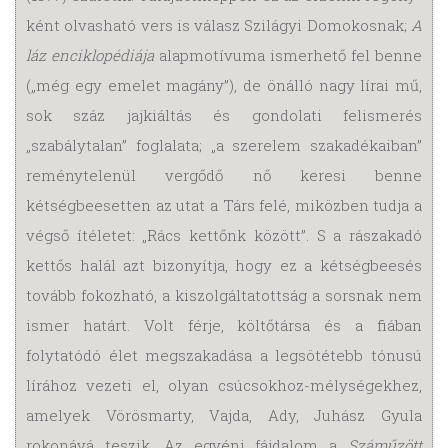
ként olvasható vers is válasz Szilágyi Domokosnak;
A
láz enciklopédiája
alapmotívuma ismerhető fel ben­ne
(„még egy emelet magány”), de önálló nagy lírai mű,
sok száz jajkiáltás és gondolati fel­is­merés
„szabálytalan” foglalata; „a szerelem szakadékaiban”
reménytelenül vergődő nő keresi benne
kétségbeesetten az utat a Társ felé, miközben tudja a
végső ítéletet: „Rács kettőnk között”. S a rászakadó
kettős halál azt bizonyítja, hogy ez a kétségbeesés
tovább fokozható, a kiszolgáltatottság a sorsnak nem
ismer határt. Volt férje, költőtársa és a fiában
folytatódó élet megszakadása a legsötétebb tónusú
lírához vezeti el, olyan csúcsokhoz-mélységekhez,
ame­lyek Vörösmarty, Vajda, Ady, Juhász Gyula
rokonává teszik. Az egyéni fájdalom a
Száműzött