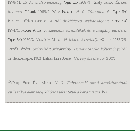
1978/41; uő:
Az utolsó leheletig.
*Igaz Szó
1982/9. Király László:
Éneket
kivonva.
*Utunk
1969/2.
Metz Katalin
:
H. G.: Tőmondatok.
*Igaz Szó
1970/8. Fábián Sándor:
A női önkifejezés szabadságáért.
*Igaz Szó
1974/6.
Mózes Attila
:
A szerelem, az emlékek és a magány emeletei.
*Igaz Szó
1979/2. Lászlóffy Aladár:
H. lelkének családja.
*Utunk
1982/29.
Lezsák Sándor:
Száműzött
szivárvány
: Hervay Gizella költeményeiről
.
In: Hétköznapok 1983; Balázs Imre József:
Hervay Gizella.
Kv. 2003.
ÁVDolg. Vass Éva Mária:
H. G. “Zuhanások” című oratóriumának
stilisztikai elemzése, különös tekintettel a képanyagra.
1976.