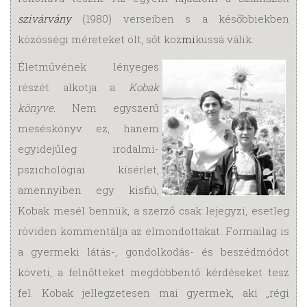
szivárvány
(1980) verseiben s a későbbiekben
közösségi méreteket ölt, sőt koz­
mi
­kussá válik.
Életművének lényeges
részét alkotja a
Kobak
könyve.
Nem egyszerű
meséskönyv ez, hanem
egyidejűleg irodalmi-
pszichológiai kísérlet,
amennyiben egy kisfiú,
Kobak mesél bennük, a szerző csak lejegyzi, esetleg
röviden kommentálja az elmondottakat. Formailag is
a gyermeki látás-, gondolkodás- és beszédmódot
követi, a felnőtteket megdöbbentő kérdéseket tesz
fel. Kobak jellegzetesen mai gyermek, aki „régi