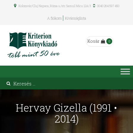
Kolozsvár/Cluj Napoca, Rózsa u./str. Samuil Micu 12A/3
0040 264 597 450
A fiókom
Kívánságlista
Kosár
0
Hervay Gizella (1991 •
2014)