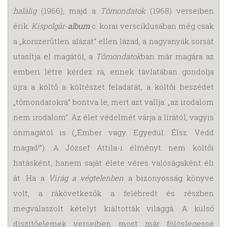
halálig
(1966), majd a
Tőmondatok
(1968) verseiben
érik.
Kispolgár-
album
c. korai versciklusában még csak
a „korszerűtlen alázat” ellen lázad, a nagyanyák sorsát
utasítja el magától, a
Tőmondatok
ban már magára az
emberi létre kérdez rá, ennek távlatában gondolja
újra a költő a költészet feladatát, a költői beszédet
„tőmondatokra” bontva le, mert azt vallja: „az irodalom
nem irodalom”. Az élet védelmét várja a lírától, vagyis
önmagától is („Ember vagy. Egyedül. Élsz. Védd
magad!”). A József Attila-i élményt nem költői
hatásként, hanem saját élete véres valóságaként éli
át. Ha a
Virág a végtelenben
a bizonyosság könyve
volt, a rákövetkezők a felébredt és részben
megválaszolt kételyt kiáltották világgá. A külső
díszítőelemek verseiben most már fölöslegessé