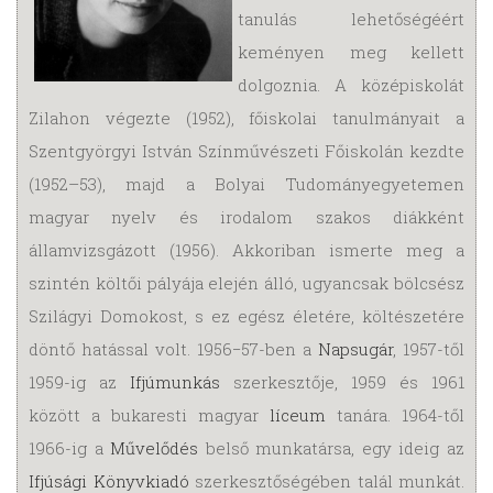
tanulás lehetőségéért
keményen meg kellett
dolgoznia. A középiskolát
Zilahon végezte (1952), főiskolai tanulmányait a
Szent­györgyi István Színművészeti Főiskolán kezdte
(1952–53), majd a Bolyai Tudo­mány­egyetemen
magyar nyelv és irodalom szakos diákként
államvizsgázott (1956). Akkoriban ismerte meg a
szintén költői pályája elején álló, ugyancsak bölcsész
Szilágyi Domokost, s ez egész életére, költészetére
döntő hatással volt. 1956−57-ben a
Napsugár
, 1957-től
1959-ig az
Ifjúmunkás
szerkesztője, 1959 és 1961
között a bukaresti magyar
líceum
tanára. 1964-től
1966-ig a
Művelődés
belső munkatársa, egy ideig az
Ifjúsági Könyvkiadó
szerkesztőségében talál munkát.