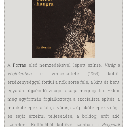
A
Forrás
első nemzedékével lépett színre.
Virág a
végtelenben
c. verseskötete (1963) költői
érzékenységgel fordul a nők sorsa felé, a kint és bent
egyaránt újjáépülő világot akarja megragadni. Ekkor
még egyformán foglalkoztatja a szocialista építés, a
munkatelepek, a falu, a város, az új lakótelepek világa
és saját érzelmi teljesedése, a boldog, erőt adó
szerelem. Költőnőből költővé azonban a
Reggeltől