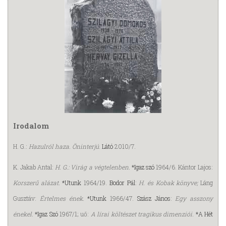
Irodalom
H. G.:
Hazulról haza. Öninterjú
.
Látó
2010/7.
K. Jakab Antal:
H. G.: Virág a végtelenben.
*Igaz szó
1964/6. Kántor Lajos:
Korszerű alázat.
*Utunk
1964/19.
Bodor Pál
:
H. és Kobak könyve;
Láng
Gusztáv:
Értelmes ének.
*Utunk
1966/47.
Szász János
:
Egy asszony
énekel.
*Igaz Szó
1967/1; uő:
A lírai költészet tragikus dimenziói.
*A Hét