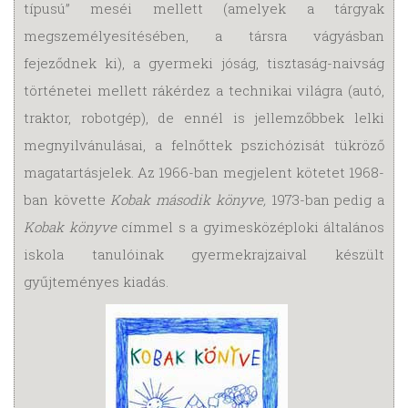
típusú” meséi mellett (amelyek a tárgyak
megszemélyesítésében, a társra vágyásban
fejeződnek ki), a gyermeki jóság, tisztaság-naivság
történetei mellett rákérdez a technikai világra (autó,
traktor, robotgép), de ennél is jellemzőbbek lelki
megnyilvánulásai, a felnőttek pszichózisát tükröző
magatartásjelek. Az 1966-ban megjelent kötetet 1968-
ban követte
Kobak második könyve,
1973-ban pedig a
Kobak könyve
címmel s a gyimesközéploki általános
iskola tanulóinak gyermekrajzaival készült
gyűjteményes kiadás.