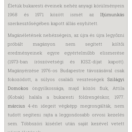
Életük bukaresti éveinek nehéz anyagi körülményein
1968 és 1971 között ismét az
Ifjúmunkás
szerkesztőségében kapott állás enyhített.
Magánéletének nehézségein, az újra és újra legyőzni
próbált magányon nem segített költői
eredményeinek egyre egyértelműbb elismerése
(1973-ban írószövetségi és KISZ-díjat kapott).
Magányérzése 1976-os Budapestre távozásával csak
fokozódott, a súlyos családi veszteségek
Szilágyi
Domokos
öngyilkossága, majd közös fiuk, Attila
(Kobak) halála a bukaresti földrengéskor, 1977.
március
4-én idegeit végképp megrongálták, nem
tudott segíteni rajta a leggondosabb orvosi kezelés
sem. Többszöri kísérlet után saját kezével vetett