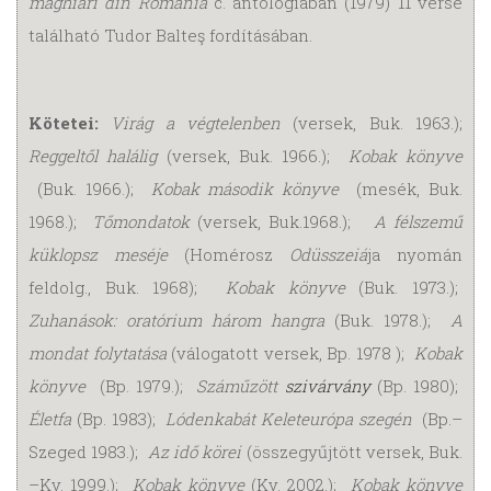
maghiari din România
c. antológiában (1979) 11 verse
található Tudor Balteş fordításában.
Kötetei:
Virág a végtelenben
(versek, Buk. 1963.);
Reggeltől halálig
(versek, Buk. 1966.);
Kobak könyve
(Buk. 1966.);
Kobak második könyve
(mesék, Buk.
1968.);
Tőmondatok
(versek, Buk.1968.);
A félszemű
küklopsz meséje
(Homérosz
Odüsszeiá
ja nyomán
feldolg., Buk. 1968);
Kobak könyve
(Buk. 1973.);
Zuhanások: oratórium három hangra
(Buk. 1978.);
A
mondat folytatása
(válogatott versek, Bp. 1978 );
Kobak
könyve
(Bp. 1979.);
Száműzött
szivárvány
(Bp. 1980);
Életfa
(Bp. 1983);
Lódenkabát Keleteurópa szegén
(Bp.–
Szeged 1983.);
Az idő körei
(összegyűjtött versek, Buk.
–Kv. 1999.);
Kobak könyve
(Kv. 2002.);
Kobak könyve