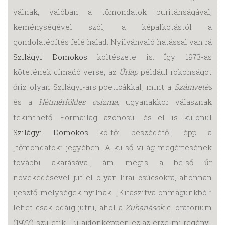
válnak, valóban a tőmondatok puritánságával,
keménységével szól, a képalkotástól a
gondolatépítés felé halad. Nyilvánvaló hatással van rá
Szilágyi Domokos
költészete is. Így 1973-as
kötetének címadó verse, az
Űrlap
például rokonságot
őriz olyan Szilágyi-ars poeticákkal, mint a
Számvetés
és a
Hétmérföldes csizma,
ugyanakkor válasznak
tekinthető. Formailag azonosul és el is különül
Szilágyi Domokos
költői beszédétől, épp a
„tőmondatok” jegyében. A külső világ meg­ér­té­sének
további akarásával, ám mégis a belső űr
növekedésével jut el olyan lírai csúcsokra, ahonnan
ijesztő mélységek nyílnak. „Kitaszítva önmagunkból”
lehet csak odáig jutni, ahol a
Zuhanások
c. oratórium
(1977) születik. Tulajdonképpen ez az érzelmi regény­