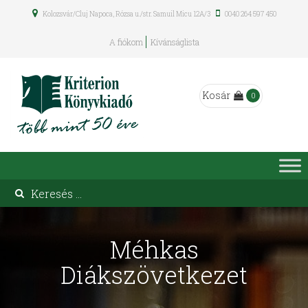
Kolozsvár/Cluj Napoca, Rózsa u./str. Samuil Micu 12A/3
0040 264 597 450
A fiókom
Kívánságlista
Kosár
0
Méhkas
Diákszövetkezet