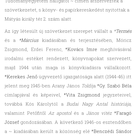
Tudományegyetem hallgatói ~ címen átszervezték a
szövetkezetet, s könyv- és papírkereskedést nyitottak a
Mátyás király tér 2. szám alatt.
Az így létesült új szövetkezet szerepet vállalt a
*
Termés
és a
*Március
kiadásában és terjesztésében, Móricz
Zsigmond, Erdei Ferenc,
*Kovács Imre
meghívásával
irodalmi estéket rendezett, könyvnapokat szervezett,
majd 1944 után maga is könyvkiadásra vállalkozott.
*Kerekes Jenő
ügyvezető igazgatósága alatt (1944-46) itt
jelent meg 1945-ben Arany János
Toldi
ja
*Gy. Szabó Béla
címlapjával és képeivel,
*Vita Zsigmond
jegyzeteivel,
továbbá Kós Károlytól a
Budai Nagy Antal históriája
,
valamint Petőfitől
Az apostol
és a
János vitéz
*Faragó
József
gondozásában. A következő 1946-os esztendőben
a ~ kiadásában került a közönség elé
*Benczédi Sándor