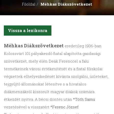
Méhkas Diákszövetkezet
Főoldal
Vissza a lexikonra
Méhkas Diákszövetkezet
eredetileg 1936-ban
Kolozsvárt 101 pályakezdő fiatal alapította gazdasági
szövetkezet, mely élén Deák Ferenccel a falu
termékeinek városi értékesítését és a fiatal főiskolai
végzettek elhelyezkedését kívánta szolgálni, üzleteket,
tejgyűjtő állomásokat létesítve s a hivatalos
diákmenzákról kiszorult magyar diákok számára
étkezdét nyitva. A bécsi döntés után
*Tóth Samu
vezetésével a visszatért
*Ferenc József