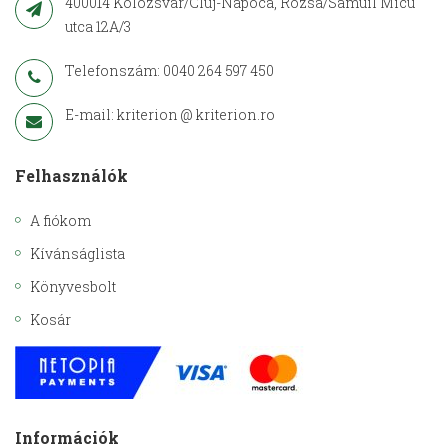
400014 Kolozsvár/Cluj-Napoca, Rózsa/Samuil Micu
utca 12A/3
Telefonszám: 0040 264 597 450
E-mail: kriterion @ kriterion.ro
Felhasználók
A fiókom
Kívánságlista
Könyvesbolt
Kosár
Információk