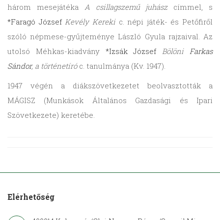
három mesejátéka
A csillagszemű juhász
címmel, s
*Faragó József
Kevély Kereki
c. népi játék- és Petőfiről
szóló népmese-gyűjteménye László Gyula rajzaival. Az
utolsó Méhkas-kiadvány
*Izsák József
Bölöni
Farkas
Sándor
, a történetíró
c. tanulmánya (Kv. 1947).
1947 végén a diákszövetkezetet beolvasztották a
MÁGISZ (Munkások Általános Gazdasági és Ipari
Szövetkezete) keretébe.
Elérhetőség