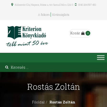
Kolozsvár/Cluj Napoca, Rózsa u./str. Samuil Micu 12A/3
0040 264 597 450
A fiókom
Kívánságlista
Kosár
0
Rostás Zoltán
Rostás Zoltán
Főoldal