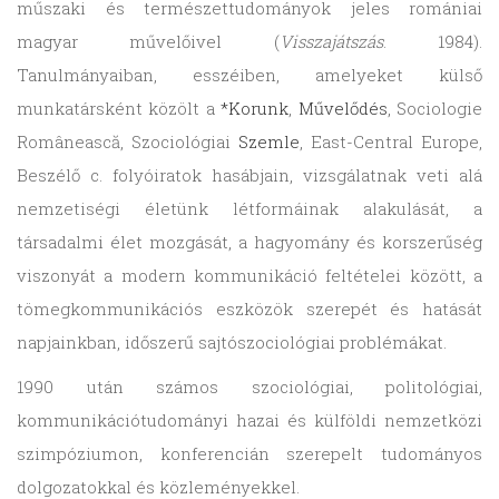
műszaki és természettudományok jeles romániai
magyar művelőivel (
Visszajátszás
. 1984).
Tanulmányaiban, esszéiben, amelyeket külső
munkatársként közölt a
*Korunk
,
Művelődés
, Sociologie
Românească, Szociológiai
Szemle
, East-Central Europe,
Beszélő c. folyóiratok hasábjain, vizsgálatnak veti alá
nemzetiségi életünk létformáinak alakulását, a
társadalmi élet mozgását, a hagyomány és korszerűség
viszonyát a modern kommunikáció feltételei között, a
tömegkommunikációs eszközök szerepét és hatását
napjainkban, időszerű sajtószociológiai problémákat.
1990 után számos szociológiai, politológiai,
kommunikációtudományi hazai és külföldi nemzetközi
szimpóziumon, konferencián szerepelt tudományos
dolgozatokkal és közleményekkel.