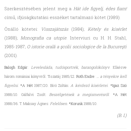
Szerkesztésében jelent meg a
Hát ide figyelj, édes fiam!
című, ifjúságkutatási esszéket tartalmazó kötet (1989).
Önálló kötetei:
Visszajátszás
(1984);
Kétely és kísérlet
(1988);
Monografia ca utopie
. Interviuri cu H. H. Stahl,
1985-1987;
O istorie orală a şcolii sociologice de la Bucureşti
(2001).
Balogh Edgár
:
Levelesláda, tudósportrék, barangolókönyv
. Elkésve
három romániai könyvről. Tiszatáj 1985/12.
Roth Endre
:
… a tényekre kell
figyelni
.
*A Hét
1987/20. Bíró Zoltán:
A kérdező kísérletei
.
*Igaz Szó
1988/10. Gálfalvi Zsolt:
Beszélgetések a megismerésről
.
*A Hét
1988/36. T. Maksay Ágnes:
Felelősen
.
*Korunk
1988/10.
(B. I.)