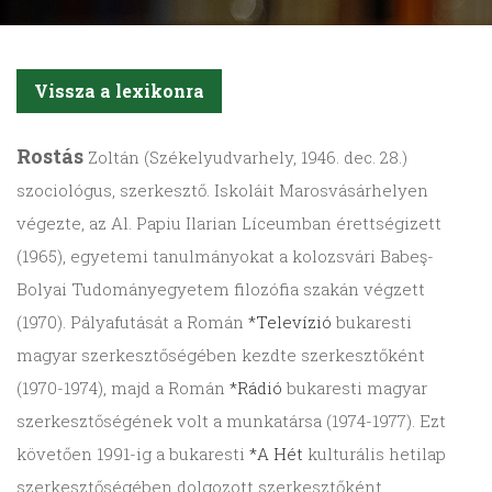
Vissza a lexikonra
Rostás
Zoltán (Székelyudvarhely, 1946. dec. 28.)
szociológus, szerkesztő. Iskoláit Marosvásárhelyen
végezte, az Al. Papiu Ilarian Líceumban érettségizett
(1965), egyetemi tanulmányokat a kolozsvári Babeş-
Bolyai Tudományegyetem filozófia szakán végzett
(1970). Pályafutását a Román
*Televízió
bukaresti
magyar szerkesztőségében kezdte szerkesztőként
(1970-1974), majd a Román
*Rádió
bukaresti magyar
szerkesztőségének volt a munkatársa (1974-1977). Ezt
követően 1991-ig a bukaresti
*A Hét
kulturális hetilap
szerkesztőségében dolgozott szerkesztőként,