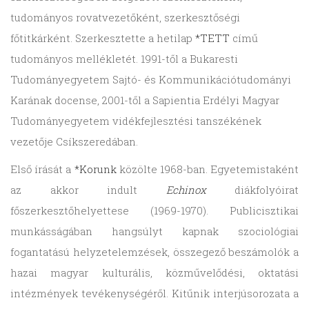
tudományos rovatvezetőként, szerkesztőségi
főtitkárként. Szerkesztette a hetilap
*TETT
című
tudományos mellékletét. 1991-től a Bukaresti
Tudományegyetem Sajtó- és Kommunikációtudományi
Karának docense, 2001-től a Sapientia Erdélyi Magyar
Tudományegyetem vidékfejlesztési tanszékének
vezetője Csíkszeredában.
Első írását a
*Korunk
közölte 1968-ban. Egyetemistaként
az akkor indult
Echinox
diákfolyóirat
főszerkesztőhelyettese (1969-1970). Publicisztikai
munkásságában hangsúlyt kapnak szociológiai
fogantatású helyzetelemzések, összegező beszámolók a
hazai magyar kulturális, közművelődési, oktatási
intézmények tevékenységéről. Kitűnik interjúsorozata a