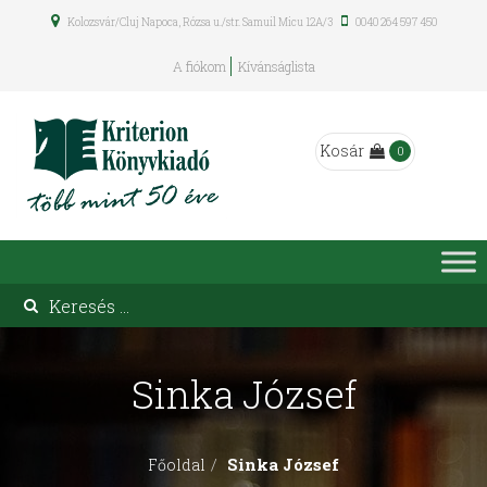
Kolozsvár/Cluj Napoca, Rózsa u./str. Samuil Micu 12A/3
0040 264 597 450
A fiókom
Kívánságlista
Kosár
0
Sinka József
Sinka József
Főoldal