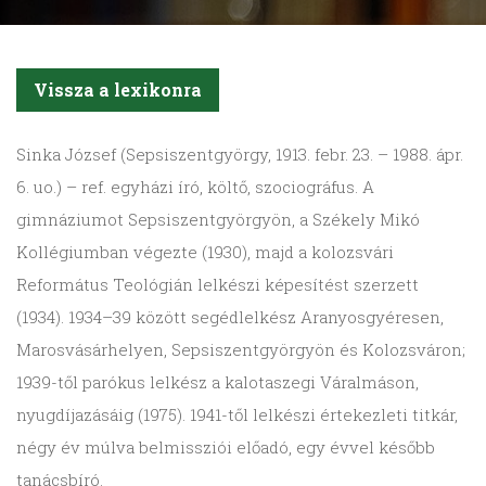
Vissza a lexikonra
Sinka
József (Sepsiszentgyörgy, 1913. febr. 23. – 1988. ápr.
6. uo.) – ref. egyházi író, költő, szociográfus. A
gimnáziumot Sepsiszentgyörgyön, a Székely Mikó
Kollégiumban végezte (1930), majd a kolozsvári
Református Teológián lelkészi képesítést szerzett
(1934). 1934–39 között segédlelkész Aranyosgyéresen,
Marosvásárhelyen, Sepsiszentgyörgyön és Kolozsváron;
1939-től parókus lelkész a kalotaszegi Váralmáson,
nyugdíjazásáig (1975). 1941-től lelkészi értekezleti titkár,
négy év múlva belmissziói előadó, egy évvel később
tanácsbíró.