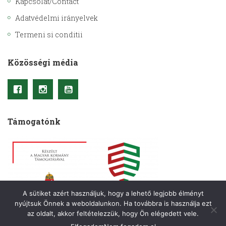
Kapcsolat/Contact
Adatvédelmi irányelvek
Termeni si conditii
Közösségi média
Támogatónk
A sütiket azért használjuk, hogy a lehető legjobb élményt
nyújtsuk Önnek a weboldalunkon. Ha továbbra is használja ezt
az oldalt, akkor feltételezzük, hogy Ön elégedett vele.