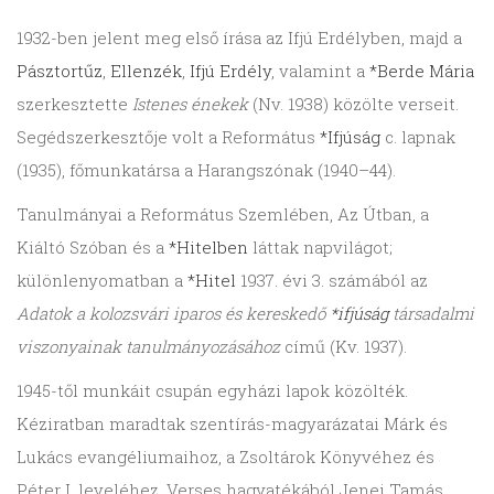
1932-ben jelent meg első írása az Ifjú Erdélyben, majd a
Pásztortűz
,
Ellenzék
,
Ifjú Erdély
, valamint a
*Berde Mária
szerkesztette
Istenes énekek
(Nv. 1938) közölte verseit.
Segédszerkesztője volt a Református
*Ifjúság
c. lapnak
(1935), főmunkatársa a Harangszónak (1940–44).
Tanulmányai a Református Szemlében, Az Útban, a
Kiáltó Szóban és a
*Hitelben
láttak napvilágot;
különlenyomatban a
*Hitel
1937. évi 3. számából az
Adatok a kolozsvári iparos és kereskedő
*ifjúság
társadalmi
viszonyainak tanulmányozásához
című (Kv. 1937).
1945-től munkáit csupán egyházi lapok közölték.
Kéziratban maradtak szentírás-magyarázatai Márk és
Lu­kács evangéliumaihoz, a Zsoltárok Könyvéhez és
Péter I. leveléhez. Verses hagyatékából Jenei Tamás