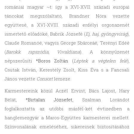
romániai magyar ~t: így a XVI-XVII. századi európai
táncokat megszólaltató, Brandner Nóra vezette
együttesé, a XVI-XVIII. századi erdélyi orgonazenét
ismertető előadóké, Babrik Józsefé (
Ej, haj, gyöngyvirág
),
Claude Romanóé, vagyis George Sbârceáé, Terényi Edéé
(
Barokk rapszódia, Vivaldiana
). A könnyűzenét
népszerűsíti
*Boros Zoltán
(
Léptek a végtelen felé
),
Csutak István, Kerestély Zsolt, Kiss Éva s a Fancsali
János vezette
Consort
lemeze.
Karmestereink közül Aczél Ervint, Bács Lajost, Hary
Bélát,
*Birtalan Józsefet
, Szalman Lorándot
foglalkoztatta az utóbbi másfél-két évtizedben a
hanglemezgyár a Maros-Együttes karmesterei mellett.
Színvonalának emeléséhez, sikereinek biztosításához