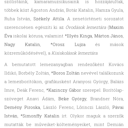
szólistáink, kamaramuzsikusaink is hozzájárultak,
többek közt Ágoston András, Botár Katalin, Hamza Gyula,
Ruha István,
Székely Attila
. A zenetörténeti sorozatot
szerencsésen egészíti ki az
Óvodások lemeztára
(
Maxim
Éva
iskolai kórusa, valamint
*Illyés Kinga
,
Márton János
,
Nagy Katalin
,
*Orosz Lujza
és mások
közreműködésével), a
Kisiskolások lemeztára
.
A bemutatott lemezanyagban rendezőként Kovács
Ildikó, Borbély Zoltán,
*Boros Zoltán
nevével találkozunk
a lemezborítókon, grafikusként Aranyosi György, Balázs
Imre, Deák Ferenc,
*Kazinczy Gábor
szerepel. Borítólap-
szöveget Anavi Ádám,
Beke György
, Brandner Nóra,
Demény Piroska
, László Ferenc, Lőrinczi László,
Pávai
István
,
*Simonffy Katalin
írt. Olykor maguk a szerzők
mutatták be műveiket-költeményeiket, mint Demián