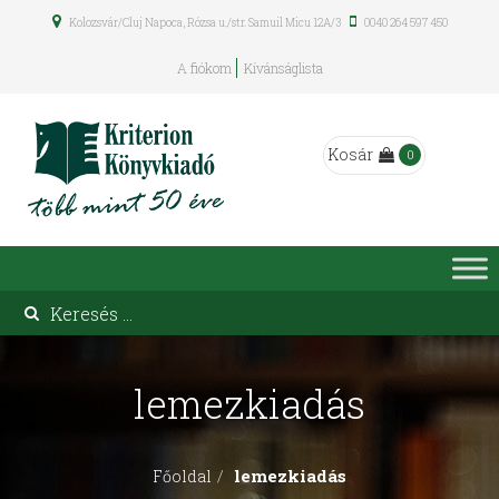
Kolozsvár/Cluj Napoca, Rózsa u./str. Samuil Micu 12A/3
0040 264 597 450
A fiókom
Kívánságlista
Kosár
0
lemezkiadás
lemezkiadás
Főoldal