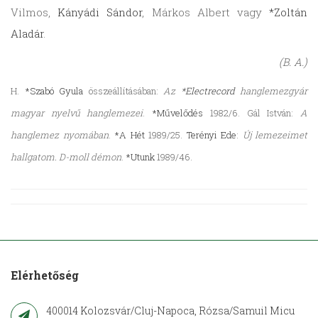
Vilmos,
Kányádi Sándor
, Márkos Albert vagy
*Zoltán
Aladár
.
(B. A.)
H.
*Szabó Gyula
összeállításában:
Az
*Electrecord
hanglemezgyár
magyar nyelvű hanglemezei
.
*Művelődés
1982/6. Gál István:
A
hanglemez nyomában
.
*A Hét
1989/25.
Terényi Ede
:
Új lemezeimet
hallgatom. D-moll démon
.
*Utunk
1989/46.
Elérhetőség
400014 Kolozsvár/Cluj-Napoca, Rózsa/Samuil Micu