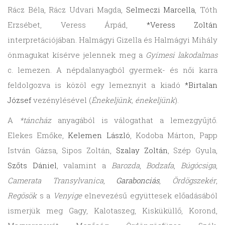
Rácz Béla, Rácz Udvari Magda,
Selmeczi Marcella
, Tóth
Erzsébet, Veress Árpád,
*Veress Zoltán
interpretációjában. Halmágyi Gizella és Halmágyi Mihály
önmagukat kísérve jelennek meg a
Gyímesi lakodalmas
c. lemezen. A népdalanyagból gyermek- és női karra
feldolgozva is közöl egy lemeznyit a kiadó
*Birtalan
József
vezénylésével (
Énekeljünk, énekeljünk
).
A
*táncház
anyagából is válogathat a lemezgyűjtő.
Elekes Emőke,
Kelemen László
, Kodoba Márton, Papp
István Gázsa, Sipos Zoltán,
Szalay Zoltán
, Szép Gyula,
Szőts Dániel
, valamint a
Barozda
,
Bodzafa
,
Búgócsiga
,
Camerata Transylvanica
,
Garabonciás
,
Ördögszekér
,
Regösök
s a
Venyige
elnevezésű együttesek előadásából
ismerjük meg Gagy, Kalotaszeg, Kisküküllő, Korond,