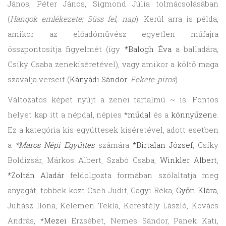
János, Péter János, Sigmond Júlia tolmácsolásában
(
Hangok emlékezete;
Süss fel, nap
). Kerül arra is példa,
amikor az előadóművész egyetlen műfajra
összpontosítja figyelmét (így
*Balogh Éva
a balladára,
Csíky Csaba zenekíséretével), vagy amikor a költő maga
szavalja verseit (
Kányádi Sándor
:
Fekete-piros
).
Változatos képet nyújt a zenei tartalmú ~ is. Fontos
helyet kap itt a népdal, népies
*műdal
és a
könnyűzene
.
Ez a kategória kis együttesek kíséretével, adott esetben
a
*Maros Népi Együttes
számára
*Birtalan József
, Csíky
Boldizsár, Márkos Albert, Szabó Csaba,
Winkler Albert
,
*Zoltán Aladár
feldolgozta formában szólaltatja meg
anyagát, többek közt Cseh Judit, Gagyi Réka,
Győri Klára
,
Juhász Ilona, Kelemen Tekla, Kerestély László, Kovács
András,
*Mezei
Erzsébet, Nemes Sándor, Panek Kati,