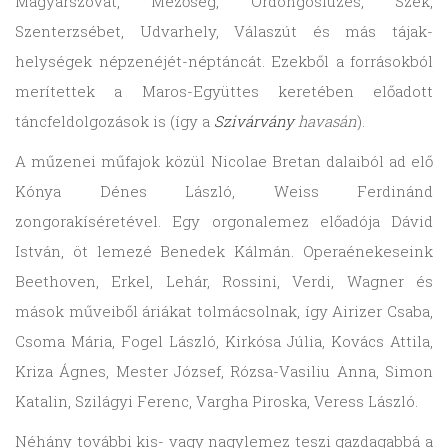
Magyarszovát, Mezőség, Ördöngösfüzes, Szék,
Szenterzsébet, Udvarhely, Válaszút és más tájak-
helységek népzenéjét-néptáncát. Ezekből a forrásokból
merítettek a Maros-Együttes keretében előadott
táncfeldolgozások is (így a
Szivárvány
havasán
).
A műzenei műfajok közül Nicolae Bretan dalaiból ad elő
Kónya Dénes László, Weiss Ferdinánd
zongorakíséretével. Egy orgonalemez előadója Dávid
István, öt lemezé Benedek Kálmán. Operaénekeseink
Beethoven, Erkel, Lehár, Rossini, Verdi, Wagner és
mások műveiből áriákat tolmácsolnak, így Airizer Csaba,
Csoma Mária, Fogel László, Kirkósa Júlia, Kovács Attila,
Kriza Ágnes, Mester József, Rózsa-Vasiliu Anna, Simon
Katalin, Szilágyi Ferenc, Vargha Piroska, Veress László.
Néhány további kis- vagy nagylemez teszi gazdagabbá a