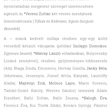
nyomtatásban megjelent szöveget szerencsésen
egészíti ki
*Veress Zoltán
két verses meséjének
lemezváltozata (
Tóbiás és Kelemen
;
Irgum-burgum
Benedek
).
A ~ másik kedvelt műfaja részben egy-egy költő
verseiből készült válogatás (például
Szilágyi Domokos
:
Egyenes beszéd
,
*Mátray László
előadásában, Bulyovszky
Loránd zenéjével), részben gyűjteményes-többszerzős
(Ady, Blaga, Dsida, Eminescu, Hervay Gizella,
Jánky Béla
,
Jebeleanu, Jeszenyin, József Attila, Kányádi, Lászlóffy
Aladár,
Majtényi Erik
,
Molnos Lajos
, Marin Sorescu,
Tamkó-Sirató Károly, Weöres Sándor) lemezek Ádám
Erzsébet, Balló Zoltán, Balló Zsuzsa,
*Balogh Éva
,
Ferencz Éva, Kis Törék Ildikó, Kovács György, Pásztor