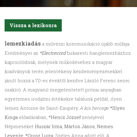
Vissza a lexikonra
lemezkiadás
a művészi kommunikáció újabb műfaja.
Eredményei az
*Electrecord
bukaresti hanglemezházhoz
kapcsolódnak, melynek működéséhez a magyar
kiadványok terén jelentékeny kezdeményezésekkel
járult hozzá a 70-es évektől kezdve László Ferenc zenei
szakíró. A magyarul megjelentetett prózai anyagban
egyetemes irodalmi értékekre találunk példát, ilyen
lemez Antoine de Saint-Exupéry
A kis herceg
e
*Illyés
Kinga
előadásában,
*Hencz József
zenéjével.
Népmeséket
Huszár Irma
,
Márton János
,
Nemes
Levente
,
*Orosz Lujza
, Széles Anna adott elő. A