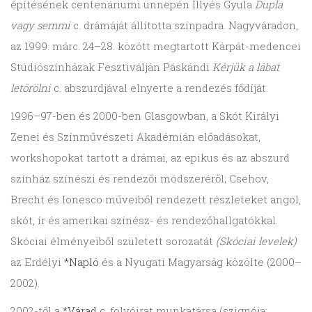
építésének centenáriumi ünnepén Illyés Gyula
Dupla
vagy semmi
c. drámáját állította színpadra. Nagyváradon,
az 1999. márc. 24–28. között megtartott Kárpát-medencei
Stúdiószínházak Fesztiválján Páskándi
Kérjük a lábat
letörölni
c. abszurdjával elnyerte a rendezés fődíját.
1996–97-ben és 2000-ben Glasgowban, a Skót Királyi
Zenei és Színművészeti Akadémián előadásokat,
workshopokat tartott a drámai, az epikus és az abszurd
színház színészi és rendezői módszeréről; Csehov,
Brecht és Ionesco műveiből rendezett részleteket angol,
skót, ír és amerikai színész- és rendezőhallgatókkal.
Skóciai élményeiből született sorozatát
(Skóciai levelek)
az Erdélyi
*Napló
és a Nyugati Magyarság közölte (2000–
2002).
2002-től a
*Várad
c. folyóirat munkatársa (szignója: