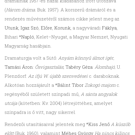
drámáinak 1957-es hazai kiadásához írott utószava
(
Három dráma.
Buk. 1957). A korszerű drámáról és a
rendezés művészetéről számos cikke jelent meg az
Utunk
,
Igaz Szó
,
Előre
,
Korunk
, a nagyváradi
Fáklya
,
Bihari
*Napló
, Kelet–Nyugat, a Magyar Nemzet, Nyugati
Magyarság hasábjain.
Dramaturgja volt a Sütő:
Anyám könnyű álmot ígér
;
Tamási Áron
:
Ősvigasztalás
;
Tabéry Géza
:
Álomhajó
; U.
Plenzdorf:
Az ifjú W. újabb szenvedései
c. daraboknak.
Alkotóan hozzájárult a
*Bálint Tibor
Zokogó majom
c.
regényéből született színpadi mű,
A sánta angyalok
utcája
(kötetben: Kv. 2004) létrejöttéhez, amelyet
színpadra is ő vitt, nagy sikerrel.
Rendezői utasításaival jelentek meg
*Kiss Jenő
A küszöb
előtt
(Buk. 1960), valamint
Méhes György
Ha nincs kilincs