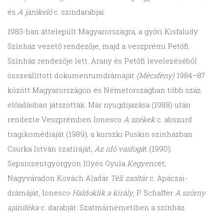
és
A járókelő
c. színdarabjai.
1983-ban áttelepült Magyarországra, a győri Kisfaludy
Színház vezető rendezője, majd a veszprémi Petőfi
Színház rendezője lett. Arany és Petőfi levelezéséből
összeállított dokumentumdrámáját
(Mécsfény)
1984–87
között Magyarországon és Németországban több száz
előadásban játszották. Már nyugdíjazása (1988) után
rendezte Veszprémben Ionesco
A székek
c. abszurd
tragikomédiáját (1989); a kurszki Puskin színházban
Csurka István szatíráját,
Az idő vasfogá
t (1990);
Sepsiszentgyörgyön Illyés Gyula
Kegyenc
ét;
Nagyváradon Kovách Aladár
Téli zsoltár
c. Apáczai-
drámáját, Ionesco
Haldoklik a király
, P. Schaffer
A szörny
ajándéka
c. darabját. Szatmárnémetiben a színház