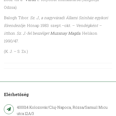
Odzsa).
Balogh Tibor:
Sz. J., a nagyváradi Állami Színház egykori
főrendezője.
Hónap 1983. szept.–okt. –
Vendégként –
itthon. Sz. J.-fel beszélget
Muzsnay Magda
.
Helikon
1990/47.
(K. J. – S. Zs.)
Elérhetőség
400014 Kolozsvár/Cluj-Napoca, Rózsa/Samuil Micu
utca 12A/3