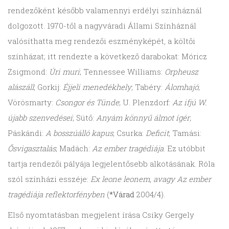
rendezőként később valamennyi erdélyi színháznál
dolgozott. 1970-től a nagyváradi Állami Színháznál
valósíthatta meg rendezői eszményképét, a költői
színházat; itt rendezte a következő darabokat: Móricz
Zsigmond:
Úri muri
; Tennessee Williams:
Orpheusz
alászáll
; Gorkij:
Éjjeli menedékhely
; Tabéry:
Álomhajó
;
Vörösmarty:
Csongor és Tünde
; U. Plenzdorf:
Az ifjú W.
újabb szenvedései
; Sütő:
Anyám könnyű álmot ígér
;
Páskándi:
A bosszúálló kapus
; Csurka:
Deficit
; Tamási:
Ősvigasztalás
; Madách:
Az ember tragédiája
. Ez utóbbit
tartja rendezői pályája legjelentősebb alkotásának. Róla
szól színházi esszéje:
Ex leone leonem, avagy Az ember
tragédiája reflektorfényben
(
*Várad
2004/4).
Első nyomtatásban megjelent írása Csiky Gergely