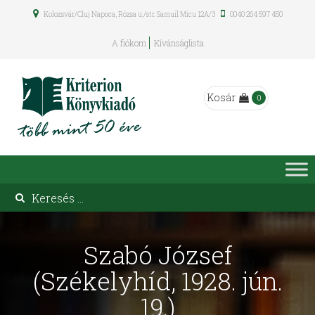
Kolozsvár/Cluj Napoca, Rózsa u./str. Samuil Micu 12A/3
0040 264 597 450
A fiókom
Kívánságlista
Kosár
0
Szabó József
(Székelyhíd, 1928. jún.
19.)