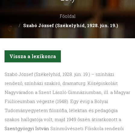
Főoldal
Szabó József (Székelyhíd, 1928. jún. 19.)
Vissza a lexikonra
Szabó
József (Székelyhíd, 1928. jún. 19.) – színházi
rendező, színházi szakíró, dramaturg. Középiskoláit
Nagyváradon a Szent László Gimnáziumban, ill. a Magyar
Fiúlíceumban végezte (1948). Egy évig a Bolyai
Tudományegyetem filozófia, lélektan és pedagógia
szakos hallgatója volt, majd 1949 őszén átiratkozott a
Szentgyörgyi István
Színművészeti Főiskola rendezői