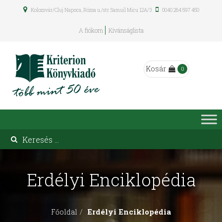
Kolozsvár/Cluj Napoca, Rózsa u./str. Samuil Micu 12A/3
0040 264 597 450
A fiókom
Kívánságlista
Kosár
0
Erdélyi Enciklopédia
Erdélyi Enciklopédia
Főoldal