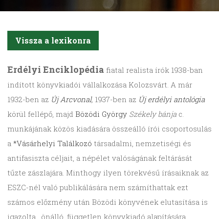
Vissza a lexikonra
Erdélyi
Enciklopédia
fiatal realista írók 1938-ban
indított könyvkiadói vállalkozása Kolozsvárt. A már
1932-ben az
Új Arcvonal
,
1937-ben az
Új erdélyi antológia
körül fellépő, majd
Bözödi György
Székely bánja
c.
munkájának közös kiadására összeálló írói csoportosulás
a
*Vásárhelyi Találkozó
társadalmi, nemzetiségi és
antifasiszta céljait, a népélet valóságának feltárását
tűzte zászlajára. Minthogy ilyen törekvésű írásaiknak az
ESZC-nél való publikálására nem számíthattak ezt
számos előzmény után Bözödi könyvének elutasítása is
igazolta , önálló, független könyvkiadó alapítására