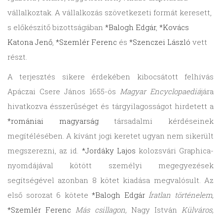
vállalkoztak. A vállalkozás szövetkezeti formát keresett,
s előkészítő bizottságában
*Balogh Edgár
,
*Kovács
Katona Jenő
,
*Szemlér Ferenc
és
*Szenczei László
vett
részt.
A terjesztés sikere érdekében kibocsátott felhívás
Apáczai Csere János 1655-ös
Magyar Encyclopaediá
jára
hivatkozva ésszerűséget és tárgyilagosságot hirdetett a
*romániai magyarság
társadalmi kérdéseinek
megítélésében. A kívánt jogi keretet ugyan nem sikerült
megszerezni, az id.
*Jordáky Lajos
kolozsvári Graphica-
nyomdájával kötött személyi megegyezések
segítségével azonban 8 kötet kiadása megvalósult. Az
első sorozat 6 kötete
*Balogh Edgár
Íratlan történelem,
*Szemlér Ferenc
Más csillagon,
Nagy István
Külváros,