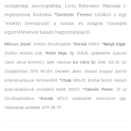
szilágysági szociográfiája, Liviu Rebreanu
Răscoala
c.
regényének fordítása
*Szemlér Ferenc
tollából s egy
"erdélyi breviárium" a román és magyar tömegek
együttélésének haladó hagyományairól.
Méliusz József
:
Erdélyi Enciklopédia.
*Korunk
1939/3.
*Balogh Edgár:
Erdélyi realista írók.
*Kelet Népe
, Bp. 1941/8; újraközölve
Apáczai
Csere János követői
c. alatt.
Hármas
kis tükör
,
Bp. 1945. 213-16; uő:
Szolgálatban.
1978. 95-100. Demeter János:
Haladó magyar nyelvű
könyvkiadásunk történetéből.
*Utunk
1956/31. Kozma Dezső:
Haladó
könyvkiadásunk múltjából.
NyIrK 1963/2.
*Szemlér Ferenc:
Út az
Enciklopédiához.
*Korunk
1971/3; újraközölve
Személyes ügy.
Vallomások, emlékek. 1975. 58-79.