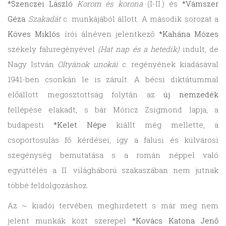
*Szenczei László
Korom és korona
(I-II.) és
*Vámszer
Géza
Szakadát
c. munkájából állott. A második sorozat a
Köves Miklós
írói álnéven jelentkező
*Kahána Mózes
székely faluregényével
(Hat nap és a hetedik)
indult, de
Nagy István
Oltyánok unokái
c. regényének kiadásával
1941-ben csonkán le is zárult. A bécsi diktátummal
előállott megosztottság folytán az
új nemzedék
fellépése elakadt, s bár Móricz Zsigmond lapja, a
budapesti
*Kelet Népe
kiállt még mellette, a
csoportosulás fő kérdései, így a falusi és külvárosi
szegénység bemutatása s a román néppel való
együttélés a II. világháború szakaszában nem jutnak
többé feldolgozáshoz.
Az ~ kiadói tervében meghirdetett s már meg nem
jelent munkák közt szerepel
*Kovács Katona Jenő