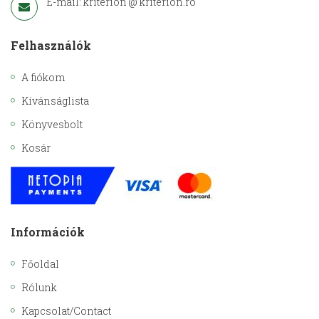
E-mail: kriterion @ kriterion.ro
Felhasználók
A fiókom
Kívánságlista
Könyvesbolt
Kosár
Információk
Főoldal
Rólunk
Kapcsolat/Contact