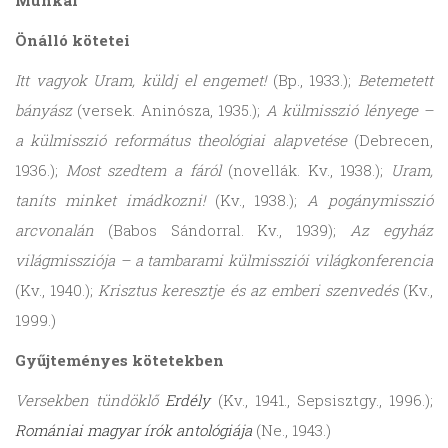
Munkái
Önálló kötetei
Itt vagyok Uram, küldj el engemet!
(Bp., 1933.);
Betemetett
bányász
(versek. Aninósza, 1935.);
A külmisszió lényege –
a külmisszió református theológiai alapvetése
(Debrecen,
1936.);
Most szedtem a fáról
(novellák. Kv., 1938.);
Uram,
taníts minket imádkozni!
(Kv., 1938.);
A pogánymisszió
arcvonalán
(Babos Sándorral. Kv., 1939);
Az egyház
világmissziója – a tambarami külmissziói világkonferencia
(Kv., 1940.);
Krisztus keresztje és az emberi szenvedés
(Kv.,
1999.)
Gyűjteményes kötetekben
Versekben tündöklő
Erdély
(Kv., 1941., Sepsisztgy., 1996.);
Romániai magyar írók antológiája
(Ne., 1943.)