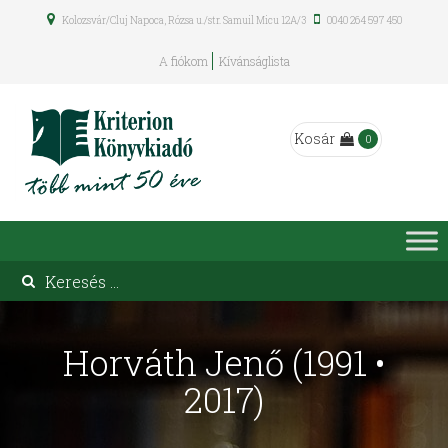
Kolozsvár/Cluj Napoca, Rózsa u./str. Samuil Micu 12A/3
0040 264 597 450
A fiókom
Kívánságlista
Kosár
0
Horváth Jenő (1991 •
2017)