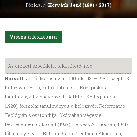
Horváth Jenő (1991 • 2017)
Főoldal
Vissza a lexikonra
Az eredeti szócikk itt tekinthető meg
Horváth
Jenő (Marosújvár 1900. okt. 13. – 1989. szept. 13.
Kolozsvár) – író, költő, publicista. Középiskolai
tanulmányait a nagyenyedi Bethlen Kollégiumban
(1920), főiskolai tanulmányait a kolozsvári Református
Teológián s ösztöndíjjal Skóciában végezte,
Debrecenben doktorált (1937). Lelkész Aninószán, 1941-
től a nagyenyedi Bethlen Gábor Teológiai Akadémia,