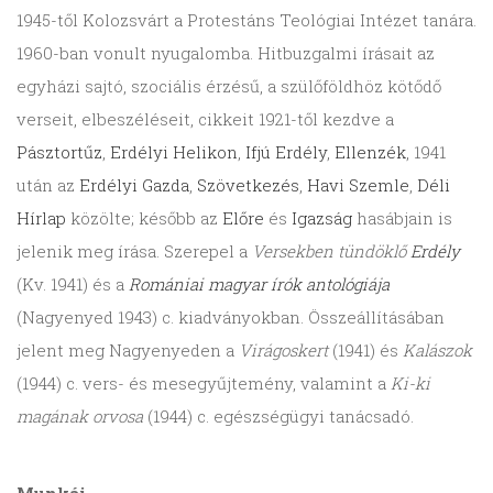
1945-től Kolozsvárt a Protestáns Teológiai Intézet tanára.
1960-ban vonult nyugalomba. Hitbuzgalmi írásait az
egyházi sajtó, szociális érzésű, a szülőföldhöz kötődő
verseit, elbeszéléseit, cikkeit 1921-től kezdve a
Pásztortűz
,
Erdélyi Helikon
,
Ifjú Erdély
,
Ellenzék
, 1941
után az
Erdélyi Gazda
,
Szövetkezés
,
Havi Szemle
,
Déli
Hírlap
közölte; később az
Előre
és
Igazság
hasábjain is
jelenik meg írása. Szerepel a
Versekben tündöklő
Erdély
(Kv. 1941) és a
Romániai magyar írók antológiája
(Nagyenyed 1943) c. kiadványokban. Összeállításában
jelent meg Nagyenyeden a
Virágoskert
(1941) és
Kalászok
(1944) c. vers- és mesegyűjtemény, valamint a
Ki-ki
magának orvosa
(1944) c. egészségügyi tanácsadó.