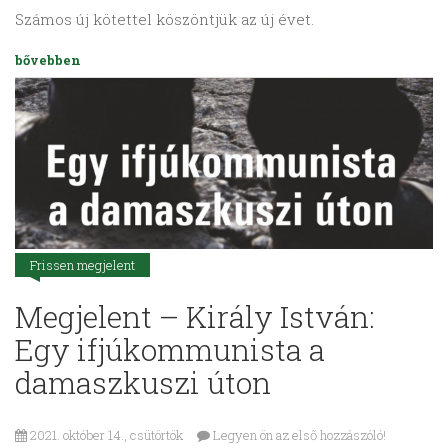
Számos új kötettel köszöntjük az új évet.
bővebben
Frissen megjelent
Megjelent – Király István:
Egy ifjúkommunista a
damaszkuszi úton
2021. október 14., csütörtök
Legyen ön az első hozzászóló!