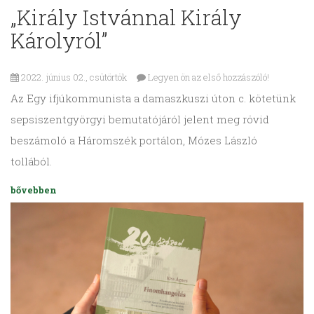
„Király Istvánnal Király
Károlyról”
2022. június 02., csütörtök
Legyen ön az első hozzászóló!
Az Egy ifjúkommunista a damaszkuszi úton c. kötetünk
sepsiszentgyörgyi bemutatójáról jelent meg rövid
beszámoló a Háromszék portálon, Mózes László
tollából.
bővebben