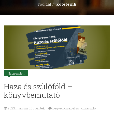
köteteink
Főoldal
Napirenden
Haza és szülőföld –
könyvbemutató
2023. március 10., péntek
Legyen ön az első hozzászóló!