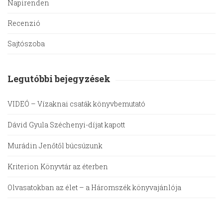
Napirenden
Recenzió
Sajtószoba
Legutóbbi bejegyzések
VIDEÓ – Vízaknai csaták könyvbemutató
Dávid Gyula Széchenyi-díjat kapott
Murádin Jenőtől búcsúzunk
Kriterion Könyvtár az éterben
Olvasatokban az élet – a Háromszék könyvajánlója