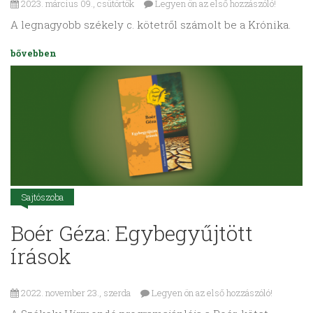
2023. március 09., csütörtök
Legyen ön az első hozzászóló!
A legnagyobb székely c. kötetről számolt be a Krónika.
bővebben
Sajtószoba
Boér Géza: Egybegyűjtött
írások
2022. november 23., szerda
Legyen ön az első hozzászóló!