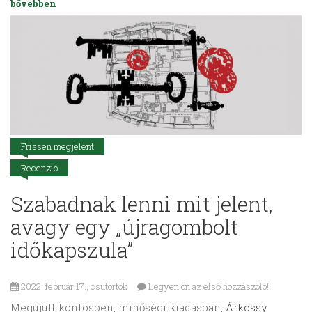
bővebben
Frissen megjelent
Recenzió
Szabadnak lenni mit jelent,
avagy egy „újragombolt
időkapszula”
2022. február 17., csütörtök
Legyen ön az első hozzászóló!
Megújult köntösben, minőségi kiadásban,
Árkossy