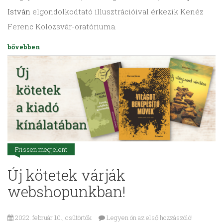
István
elgondolkodtató illusztrációival érkezik Kenéz
Ferenc Kolozsvár-oratóriuma.
bővebben
Frissen megjelent
Új kötetek várják
webshopunkban!
2022. február 10., csütörtök
Legyen ön az első hozzászóló!