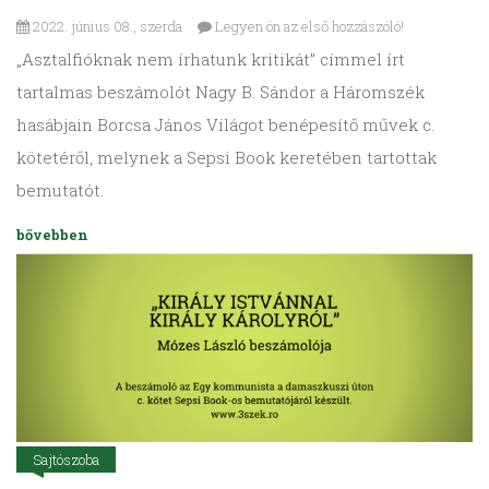
2022. június 08., szerda
Legyen ön az első hozzászóló!
„Asztalfióknak nem írhatunk kritikát” címmel írt
tartalmas beszámolót Nagy B. Sándor a Háromszék
hasábjain Borcsa János Világot benépesítő művek c.
kötetéről, melynek a Sepsi Book keretében tartottak
bemutatót.
bővebben
Sajtószoba