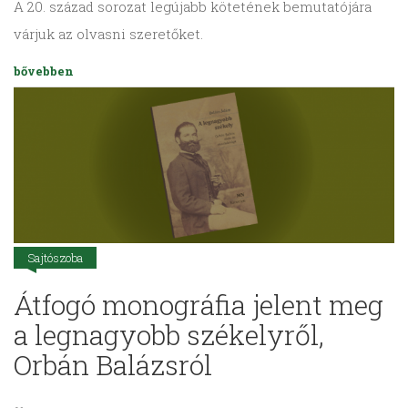
A 20. század sorozat legújabb kötetének bemutatójára
várjuk az olvasni szeretőket.
bővebben
Sajtószoba
Átfogó monográfia jelent meg
a legnagyobb székelyről,
Orbán Balázsról