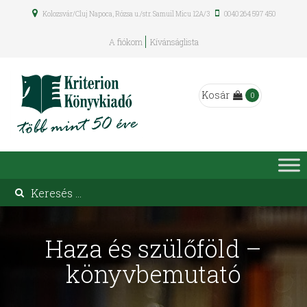
Kolozsvár/Cluj Napoca, Rózsa u./str. Samuil Micu 12A/3
0040 264 597 450
A fiókom
Kívánságlista
Kosár
0
Haza és szülőföld –
könyvbemutató