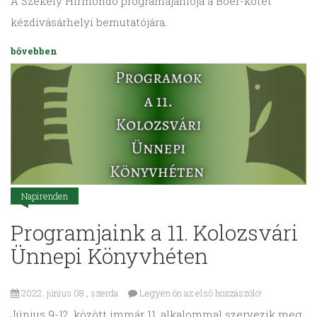
A Székely Hírmondó programajánlója a Boér-kötet
kézdivásárhelyi bemutatójára.
bővebben
Napirenden
Programjaink a 11. Kolozsvári
Ünnepi Könyvhéten
2022. június 08., szerda
Legyen ön az első hozzászóló!
Június 9-12. között immár 11. alkalommal szervezik meg