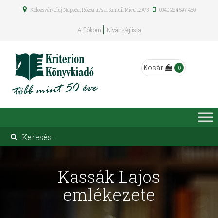
Kolozsvár/Cluj Napoca, Rózsa u./str. Samuil Micu 12A/3
0040 264 597 450
A fiókom
Kívánságlista
Kosár
0
Kassák Lajos
emlékezete