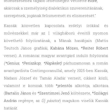
felfedezésének tágabb lehetőségeit vetítette
előre
,
akárcsak a személyiség dialektikus szuverenitásának,
szerepének, jogának felismerését és elismerését."
Kassák közvetlen kapcsolata erdélyi írókkal és
művészekkel már az I. világháború éveitől nyomon
követhető folyóiratának, a Mának hasábjain (Mattis
Teutsch János grafikái,
Kahána Mózes
,
*Reiter Róbert
versei). A romániai magyar avantgárd induló folyóiratai
(
*Genius
,
*Periszkop
,
*Napkelet)
párhuzamosan a román
avantgardista Contimporanullal, amely 1925-ben Kassák,
Nádass József és Tamás Aladár verseit, cikkeit közli,
valamint e korszak több
*jelentős
alkotója, alkotása
(
Bartalis János
és
*Szentimrei Jenő
költészete,
*Szilágyi
András
regénye, az
Új pásztor
) magukon viselik Kassák
hatását.