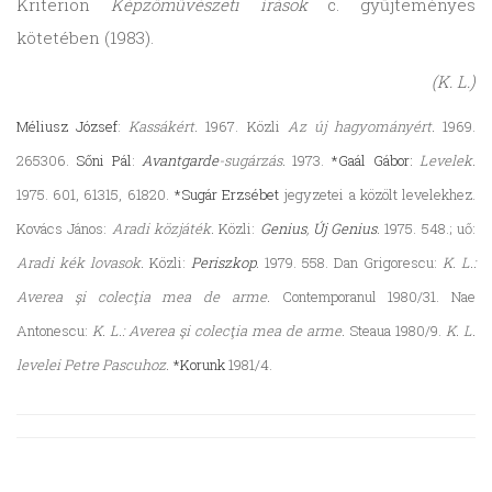
Kriterion
Képzőművészeti írások
c. gyűjteményes
kötetében (1983).
(K. L.)
Méliusz József
:
Kassákért.
1967. Közli
Az új hagyományért.
1969.
265306.
Sőni Pál
:
Avantgarde
-sugárzás.
1973.
*Gaál Gábor:
Levelek.
1975. 601, 61315, 61820.
*Sugár Erzsébet
jegyzetei a közölt levelekhez.
Kovács János:
Aradi közjáték.
Közli:
Genius
,
Új Genius
.
1975. 548.; uő:
Aradi kék lovasok.
Közli:
Periszkop
.
1979. 558. Dan Grigorescu:
K. L.:
Averea şi colecţia mea de arme.
Contemporanul 1980/31. Nae
Antonescu:
K. L.: Averea şi colecţia mea de arme.
Steaua 1980/9.
K. L.
levelei Petre Pascuhoz.
*Korunk
1981/4.