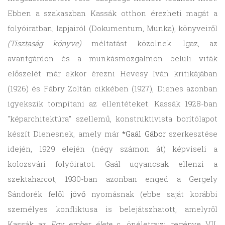
Ebben a szakaszban Kassák otthon érezheti magát a
folyóiratban; lapjairól (Dokumentum, Munka), könyveiről
(Tisztaság könyve)
méltatást közölnek. Igaz, az
avantgárdon és a munkásmozgalmon belüli viták
előszelét már ekkor érezni Hevesy Iván kritikájában
(1926) és Fábry Zoltán cikkében (1927), Dienes azonban
igyekszik tompítani az ellentéteket. Kassák 1928-ban
"képarchitektúra" szellemű, konstruktivista borítólapot
készít Dienesnek, amely már
*Gaál Gábor
szerkesztése
idején, 1929 elején (négy számon át) képviseli a
kolozsvári folyóiratot. Gaál ugyancsak ellenzi a
szektaharcot, 1930-ban azonban enged a Gergely
Sándorék felől
jövő
nyomásnak (ebbe saját korábbi
személyes konfliktusa is belejátszhatott, amelyről
Kassák az
Egy ember élete
c. önéletrajzi regénye VII.