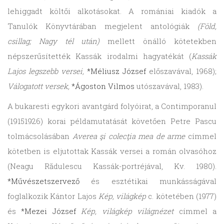
lehiggadt költői alkotásokat. A romániai kiadók a
Tanulók Könyvtárában megjelent antológiák
(Föld,
csillag; Nagy tél után)
mellett önálló kötetekben
népszerűsítették Kassák irodalmi hagyatékát (
Kassák
Lajos legszebb versei,
*Méliusz József
előszavával, 1968);
Válogatott versek,
*Ágoston Vilmos
utószavával, 1983).
A bukaresti egykori avantgárd folyóirat, a Contimporanul
(19151926) korai példamutatását követően Petre Pascu
tolmácsolásában
Averea şi colecţia mea de arme
címmel
kötetben is eljutottak Kassák versei a román olvasóhoz
(Neagu Rădulescu Kassák-portréjával, Kv. 1980).
*Művészetszervező
és esztétikai munkásságával
foglalkozik Kántor Lajos
Kép, világkép
c. kötetében (1977)
és
*Mezei József
Kép, világkép
világnézet
címmel a