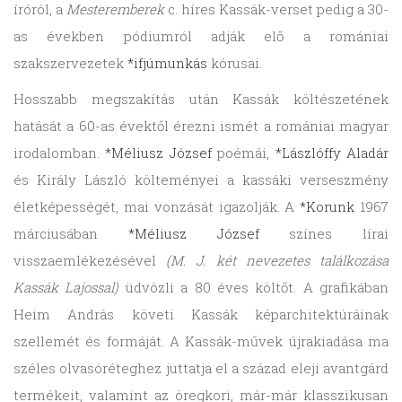
íróról, a
Mesteremberek
c. híres Kassák-verset pedig a 30-
as években pódiumról adják elő a romániai
szakszervezetek
*ifjúmunkás
kórusai.
Hosszabb megszakítás után Kassák költészetének
hatását a 60-as évektől érezni ismét a romániai magyar
irodalomban.
*Méliusz József
poémái,
*Lászlóffy Aladár
és Király László költeményei a kassáki verseszmény
életképességét, mai vonzását igazolják. A
*Korunk
1967
márciusában
*Méliusz József
színes lírai
visszaemlékezésével
(M. J. két nevezetes találkozása
Kassák Lajossal)
üdvözli a 80 éves költőt. A grafikában
Heim András követi Kassák képarchitektúráinak
szellemét és formáját. A Kassák-művek újrakiadása ma
széles olvasóréteghez juttatja el a század eleji avantgárd
termékeit, valamint az öregkori, már-már klasszikusan