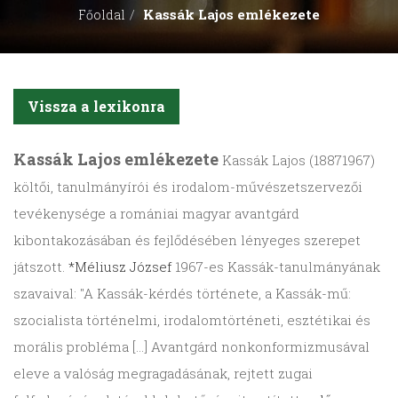
Kassák Lajos emlékezete
Főoldal
Vissza a lexikonra
Kassák Lajos emlékezete
Kassák Lajos (18871967)
költői, tanulmányírói és irodalom-művészetszervezői
tevékenysége a romániai magyar avantgárd
kibontakozásában és fejlődésében lényeges szerepet
játszott.
*Méliusz József
1967-es Kassák-tanulmányának
szavaival: "A Kassák-kérdés története, a Kassák-mű:
szocialista történelmi, irodalomtörténeti, esztétikai és
morális probléma […] Avantgárd nonkonformizmusával
eleve a valóság megragadásának, rejtett zugai