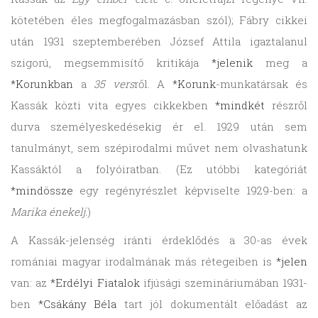
kötetében éles megfogalmazásban szól); Fábry cikkei
után 1931 szeptemberében József Attila igaztalanul
szigorú, megsemmisítő kritikája
*jelenik
meg a
*Korunkban
a
35 vers
ről. A
*Korunk
-munkatársak és
Kassák közti vita egyes cikkekben
*mindkét
részről
durva személyeskedésekig ér el. 1929 után sem
tanulmányt, sem szépirodalmi művet nem olvashatunk
Kassáktól a folyóiratban. (Ez utóbbi kategóriát
*mindössze
egy regényrészlet képviselte 1929-ben: a
Marika énekelj.
)
A Kassák-jelenség iránti érdeklődés a 30-as évek
romániai magyar irodalmának más rétegeiben is
*jelen
van: az
*Erdélyi Fiatalok
ifjúsági szemináriumában 1931-
ben
*Csákány Béla
tart jól dokumentált előadást az