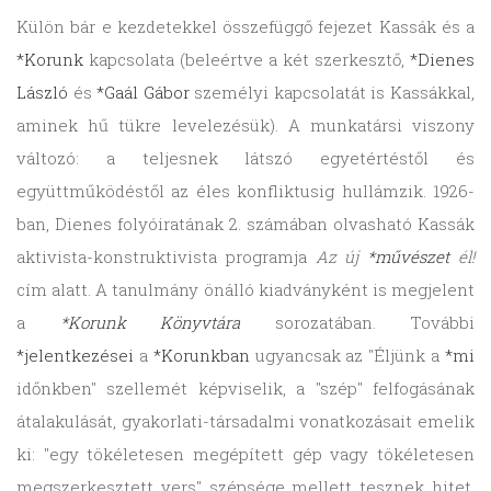
Külön bár e kezdetekkel összefüggő fejezet Kassák és a
*Korunk
kapcsolata (beleértve a két szerkesztő,
*Dienes
László
és
*Gaál Gábor
személyi kapcsolatát is Kassákkal,
aminek hű tükre levelezésük). A munkatársi viszony
változó: a teljesnek látszó egyetértéstől és
együttműködéstől az éles konfliktusig hullámzik. 1926-
ban, Dienes folyóiratának 2. számában olvasható Kassák
aktivista-konstruktivista programja
Az új
*művészet
él!
cím alatt. A tanulmány önálló kiadványként is megjelent
a
*Korunk Könyvtára
sorozatában. További
*jelentkezései
a
*Korunkban
ugyancsak az "Éljünk a
*mi
időnkben" szellemét képviselik, a "szép" felfogásának
átalakulását, gyakorlati-társadalmi vonatkozásait emelik
ki: "egy tökéletesen megépített gép vagy tökéletesen
megszerkesztett vers" szépsége mellett tesznek hitet.