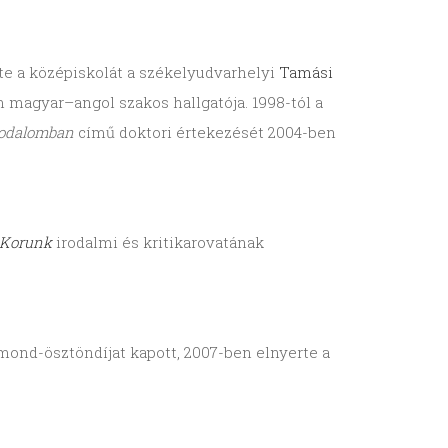
zte a középiskolát a székelyudvarhelyi
Tamási
magyar–angol szakos hallgatója. 1998-tól a
rodalomban
című doktori értekezését 2004-ben
Korunk
irodalmi és kritikarovatának
gmond-ösztöndíjat kapott, 2007-ben elnyerte a