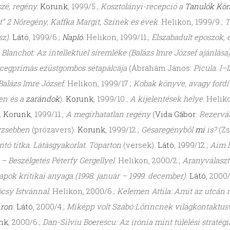
szé, regény.
Korunk
, 1999/5.;
Kosztolányi-recepció a
Tanulók Kön
” 2 Nőregény, Kaffka Margit, Színek és évek
. Helikon, 1999/9.;
T
sz).
Látó
, 1999/6.;
Napló.
Helikon, 1999/11.;
Elszabadult eposzok,
Blanchot: Az intellektuel síremléke (Balázs Imre József ajánlása)
cegprímás ezüstgombos sétapálcája
(Ábrahám János:
Picula. I–I
Balázs Imre József
. Helikon, 1999/17.;
Kobak könyve, avagy fordíto
en és a
zarándok
)
.
Korunk
, 1999/10.;
A kijelentések helye
. Helik
.
Korunk
, 1999/11.;
A megírhatatlan regény
(
Vida Gábor
:
Rezervá
yzsebben
(prózavers).
Korunk
, 1999/12.;
Gésaregényből
mi
is?
(Zs
ntó titka. Látásgyakorlat. Tóparton
(versek).
Látó
, 1999/12.;
Aim l
– Beszélgetés Péterfy Gergellyel
. Helikon, 2000/2.;
Aranyválaszt
apok kritikai anyaga (1998. január – 1999. december).
Látó
, 2000/
csy Istvánnal.
Helikon, 2000/6.;
Kelemen Attila: Amit az utcán me
Áron
.
Látó
, 2000/4.;
Miképp volt Szabó Lőrincnek világkontaktus
nk
, 2000/6.;
Dan-Silviu Boerescu: Az irónia mint túlélési stratégi