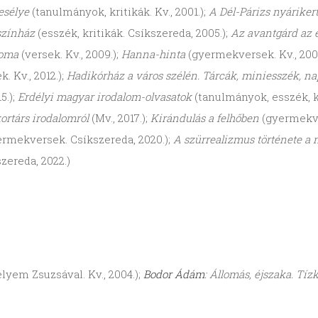
esélye
(tanulmányok, kritikák. Kv., 2001.);
A Dél-Párizs nyáriker
színház
(esszék, kritikák. Csíkszereda, 2005.);
Az avantgárd az 
yoma
(versek. Kv., 2009.);
Hanna-hinta
(gyermekversek. Kv., 200
 Kv., 2012.);
Hadikórház a város szélén. Tárcák, miniesszék, n
5.);
Erdélyi magyar irodalom-olvasatok
(tanulmányok, esszék, kri
ortárs irodalomról
(Mv., 2017.);
Kirándulás a felhőben
(gyermekve
ermekversek. Csíkszereda, 2020.);
A szürrealizmus története a
zereda, 2022.)
lyem Zsuzsával. Kv., 2004.);
Bodor Ádám
:
Állomás, éjszaka. Tíz