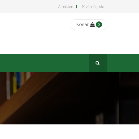
A fiókom
Kívánságlista
Kosár
0