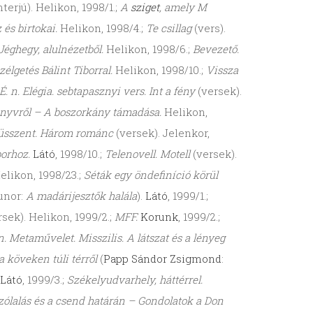
nterjú). Helikon, 1998/1.;
A
sziget
, amely M
és birtokai.
Helikon, 1998/4.;
Te csillag
(vers).
Jéghegy, alulnézetből.
Helikon, 1998/6.;
Bevezető.
zélgetés Bálint Tiborral.
Helikon, 1998/10.;
Vissza
 n. Elégia. sebtapasznyi vers. Int a fény
(versek).
önyvről – A boszorkány támadása.
Helikon,
ó tüsszent. Három románc
(versek). Jelenkor,
borhoz.
Látó
, 1998/10.;
Telenovell. Motell
(versek).
elikon, 1998/23.;
Séták egy öndefiníció körül
unor:
A madárijesztők halála
).
Látó
, 1999/1.;
rsek). Helikon, 1999/2.;
MFF.
Korunk
, 1999/2.;
. Metaművelet. Misszilis. A látszat és a lényeg
 köveken túli térről
(
Papp Sándor Zsigmond
:
Látó
, 1999/3.;
Székelyudvarhely, háttérrel.
ólalás és a csend határán – Gondolatok a Don