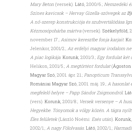
Mary Beton
(versek).
Látó
, 2000/6.;
Nemzedéki é
Színes kavicsok – Hervay Gizella-szövegek az
If
A nő-szerep konstrukciója és szubvertálódása Ig
Kézmosópohárba mártva
(versek).
Székelyföld
, 
november 17.;
Asimov keresztbe fonja karjait.
Ko
Jelenkor, 2001/2.;
Az erdélyi magyar irodalom ne
A piac logikája.
Korunk
, 2001/3.;
Egy fordulat két o
Helikon, 2001/5.;
A megtörtént fordulat
(
Ágoston
Magyar Szó
, 2001. ápr. 21.;
Panopticum Transsylv
Romániai Magyar Szó
, 2001. máj. 19.;
A hasonlat 
megfelelő helyre – Papp Sándor Zsigmondról.
Lát
(vers).
Korunk
, 2001/8.;
Versek versenye – A husz
Hegyekbe. Tónyomok a völgy közén. A tágra nyíl
Éles felületek
(László Noémi:
Esés után
)
.
Korunk
2002/1.;
A nagy Fölolvasás.
Látó
, 2002/1.;
Harmadik