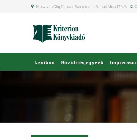
Kolozsvár/Cluj Napoca, Rózsa u./str. Samuil Micu 12A/3
0
Lexikon
Rövidítésjegyzék
Impresszu