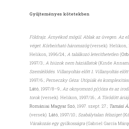
Gyűjteményes
kötetekben
Földrajz. Árnyékod mögül. Ablak az üvegen. Az e
véget. Körbeírható háromszög
(versek). Helikon, 
Helikon, 1996/24.;
A találkozó leteríthetetlen
(
Orb
1997/3.;
A hiúzok nem háziállatok
(Kinde Annam
Szemlélődés. Villanyoltás előtt 1. Villanyoltás elő
1997/6.;
Perneczky Géza: Utópiák és komplexitás
Látó
, 1997/8–9.;
Az oknyomozó p(r)óza és az iro
torok
(versek). Helikon, 1997/16.;
A Törődött áriá
Romániai Magyar Szó
, 1997. szept. 27.;
Tamási Á
(versek).
Látó
, 1997/10.;
Szabálytalan félsziget
(K
Várakozás egy gyilkosságra
(Gabriel García Márq