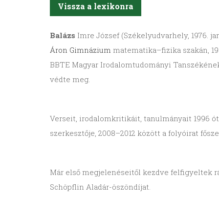
Vissza a lexikonra
Balázs
Imre József (Székelyudvarhely, 1976. jan
Áron
Gimnázium
matematika–fizika szakán, 19
BBTE Magyar Irodalomtudományi Tanszékének o
védte meg.
Verseit, irodalomkritikáit, tanulmányait 1996 ót
szerkesztője, 2008–2012 között a folyóirat fősze
Már első megjelenéseitől kezdve felfigyeltek r
Schöpflin Aladár-öszöndíjat.