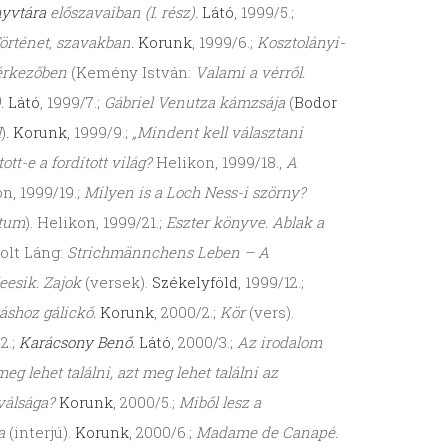
yvtára
előszavaiban (I. rész).
Látó
, 1999/5.;
örténet, szavakban.
Korunk
, 1999/6.;
Kosztolányi-
 érkezőben
(Kemény István:
Valami a vérről.
.
Látó
, 1999/7.;
Gábriel Venutza kámzsája
(
Bodor
I
)
.
Korunk
, 1999/9.;
„Mindent kell választani
tt-e a fordított világ?
Helikon, 1999/18.,
A
on, 1999/19.;
Milyen is a Loch Ness-i szörny?
tum
). Helikon, 1999/21.;
Eszter könyve. Ablak a
olt Láng:
Strichmännchens Leben – A
eesik. Zajok
(versek).
Székelyföld
, 1999/12.;
áshoz gálickő.
Korunk
, 2000/2.;
Kör
(vers).
2.;
Karácsony Benő
.
Látó
, 2000/3.;
Az irodalom
g lehet találni, azt meg lehet találni az
válsága?
Korunk
, 2000/5.;
Miből lesz a
a
(interjú).
Korunk
, 2000/6.;
Madame de Canapé.