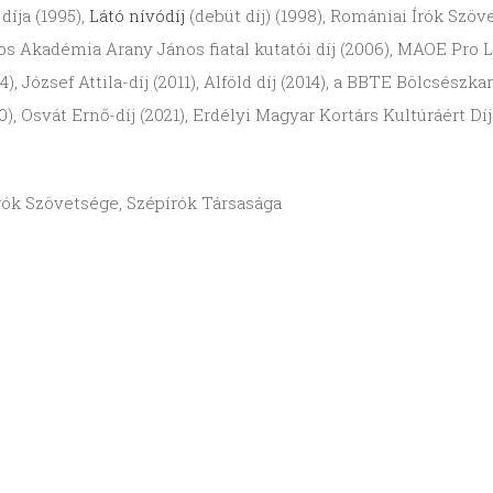
íja (1995),
Látó nívódíj
(debüt díj) (1998), Romániai Írók Szöv
Akadémia Arany János fiatal kutatói díj (2006), MAOE Pro Lite
), József Attila-díj (2011), Alföld díj (2014), a BBTE Bölcsészk
Osvát Ernő-díj (2021), Erdélyi Magyar Kortárs Kultúráért Díj
Írók Szövetsége, Szépírók Társasága