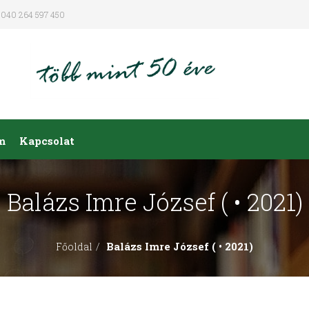
040 264 597 450
m
Kapcsolat
Balázs Imre József ( • 2021)
Balázs Imre József ( • 2021)
Főoldal