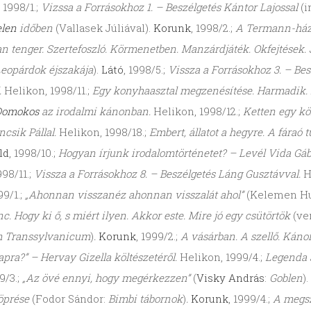
, 1998/1.;
Vizssa a Forrásokhoz 1. – Beszélgetés Kántor Lajossal
(i
elen
időben
(Vallasek Júliával).
Korunk
, 1998/2.;
A Termann-ház 
 tenger. Szertefoszló. Körmenetben. Manzárdjáték. Okfejtések. 
eopárdok éjszakája
).
Látó
, 1998/5.;
Vissza a Forrásokhoz 3. – Bes
.
Helikon, 1998/11.;
Egy konyhaasztal megzenésítése. Harmadik. É.
 Domokos
az irodalmi kánonban.
Helikon, 1998/12.;
Ketten egy k
ncsik Pállal.
Helikon, 1998/18.;
Embert, állatot a hegyre. A fára
ld
, 1998/10.;
Hogyan írjunk irodalomtörténetet? – Levél Vida Gá
998/11.;
Vissza a Forrásokhoz 8. – Beszélgetés Láng Gusztávval.
H
99/1.;
„Ahonnan visszanéz ahonnan visszalát ahol”
(Kelemen H
nc. Hogy ki ő, s miért ilyen. Akkor este. Mire jó egy csütörtök
(ve
m Transsylvanicum
)
.
Korunk
, 1999/2.;
A vásárban. A szellő. Kánon
pra?” – Hervay Gizella költészetéről.
Helikon, 1999/4.;
Legenda a
9/3.;
„Az övé ennyi, hogy megérkezzen”
(
Visky András
:
Goblen
).
lsöprése
(Fodor Sándor:
Bimbi tábornok
)
.
Korunk
, 1999/4.;
A megsz