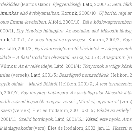
rdeklődés
(Martos Gábor:
Éjegyenlőség
).
Látó
, 2000/6.;
Séta, fákk
júmunkás
első évfolyamaiban.
Korunk
, 2000/10.;
Új borító, régi a
notus Emma-leveleiben.
Alföld, 2000/10.;
Bál a ködlovagteremben
2000/11.;
Egy fénykép hátlapjára. Az asztallap alól. Második látás
runk
, 2001/1.;
Az ucca frappáns nyüzsgése.
Korunk
, 2001/2.;
Egyi
ve.
Látó
, 2001/2.;
Nyilvánosságteremtő kísérletek – Lábjegyzetek
ldala – A fiatal irodalom olvasatai.
Bárka, 2001/3.;
Anagramm
(v
 Vilmos
:
Az érvelés ideje
).
Látó
, 2001/4.;
Tónyomok a völgy közén
aniae
(versek).
Látó
, 2001/5.;
Beszélgető nemzedékek.
Helikon, 2
egyik oldala – Markó Béláról
. Helikon, 2001/9.;
A test természete
ó
, 2001/7.;
Egy fénykép hátlapjára. Az asztallap alól. Második lát
adik század legszebb magyar versei. „Mind el, ugyanarra”
(vers
t szem
(versek). Élet és Irodalom, 2001. okt. 5.;
Vázlat az erdélyi
, 2001/11.;
Szelíd botrányok.
Látó
, 2001/12.;
Várad
, este nyolc. Am
 látásgyakorlat
(vers). Élet és Irodalom, 2002. jan. 11.;
Hosszú s