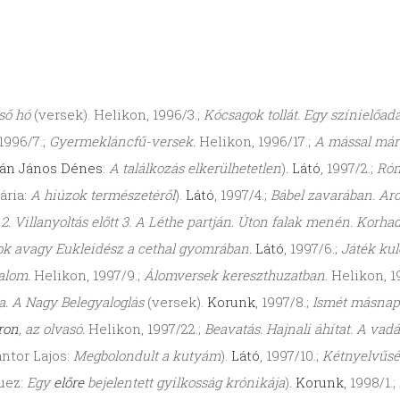
lső hó
(versek). Helikon, 1996/3.;
Kócsagok tollát. Egy színielőad
1996/7.;
Gyermekláncfű-versek.
Helikon, 1996/17.;
A mással márs
án János Dénes
:
A találkozás elkerülhetetlen
)
.
Látó
, 1997/2.;
Róm
ária:
A hiúzok természetéről
).
Látó
, 1997/4.;
Bábel zavarában. Arc
tt 2. Villanyoltás előtt 3. A Léthe partján. Úton falak menén. Kor
ok avagy Eukleidész a cethal gyomrában.
Látó
, 1997/6.;
Játék ku
dalom.
Helikon, 1997/9.;
Álomversek kereszthuzatban.
Helikon, 1
ja. A Nagy Belegyaloglás
(versek).
Korunk
, 1997/8.;
Ismét másnap.
ron
, az olvasó.
Helikon, 1997/22.;
Beavatás. Hajnali áhítat. A vad
ántor Lajos:
Megbolondult a kutyám
).
Látó
, 1997/10.;
Kétnyelvűsé
uez:
Egy
előre
bejelentett gyilkosság krónikája
)
.
Korunk
, 1998/1.;