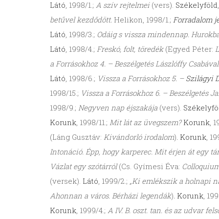
Látó
, 1998/1.;
A szív rejtelmei
(vers).
Székelyföld
betűvel kezdődött.
Helikon, 1998/1.;
Forradalom
j
Látó
, 1998/3.;
Odáig s vissza mindennap. Hurokban
Látó
, 1998/4.;
Freskó, folt, töredék
(Egyed Péter:
L
a Forrásokhoz 4. – Beszélgetés Lászlóffy Csabával
Látó
, 1998/6.;
Vissza a Forrásokhoz 5. –
Szilágyi
1998/15.;
Vissza a Forrásokhoz 6. – Beszélgetés Ja
1998/9.;
Negyven nap éjszakája
(vers).
Székelyfö
Korunk
, 1998/11.;
Mit lát az üvegszem?
Korunk
, 1
(Láng Gusztáv:
Kivándorló irodalom
)
.
Korunk
, 19
Intonáció. Épp, hogy karperec. Mit érjen át egy tá
Vázlat egy szótárról
(Cs. Gyímesi Éva:
Colloquiu
(versek).
Látó
, 1999/2.;
„Ki emlékszik a holnapi na
Ahonnan a város. Bérházi legendák
)
.
Korunk
, 199
Korunk
, 1999/4.;
A IV. B. oszt. tan. és az udvar fe