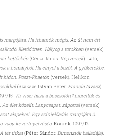
ás margójára. Ha írhatnék mégis.
Az út
nem ért
alkodó. Illetődötten. Hályog a torokban
(versek).
ai kettőskép
(Géczi János:
Képversek
).
Látó
,
ok a homályból. Ha elnyel a bozót. A gyökerekbe.
hadt hídon. Poszt-Phaetón
(versek). Helikon,
lcsokkal
(
Szakács István Péter
:
Francia
tavasz
).
997/15.;
Ki viszi haza a buszsofőrt? Librettók és
 Az élet közelít. Lánycsapat, záporral
(versek).
ászat alapelvei. Egy színielőadás margójára 2.
g vagy kevertnyelvűség.
Korunk
, 1997/12.;
A tér titkai
(
Péter Sándor
:
Dimenziók balladája
).