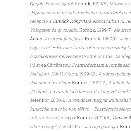
Quijote Bevezetőjéről.
Korunk
, 1999/5.;
Mítosz, es
„Egymásra érezni tudva-véletlen mozdulatokon át
recepció a
Tanulók Könyvtára
előszavaiban (II. ré
Válogatott és új versek
)
.
Korunk
, 1999/7.;
Maurice 
Ádám
:
Az érsek látogtása
)
.
Korunk
, 1999/8.;
A her
egyszerre” – Kovács András Ferenccel beszélget 
hozzákeresés művészete
(André Scrima:
Az ideg
(Mircea Cărtărescu:
Postmodernismul românesc
)
föld alatti. Kör.
Helikon, 1999/22.;
A város mellén
Pálcikaember élete
)
.
Korunk
, 1999/12.;
A fekete hi
„Örülnék, ha minél több bosszantó könyvet írnék” 
Jelenkor, 2000/2.;
A romániai magyar kulturális l
funkciója ma is be van töltve – Beszélgetés Margó
interneten is
(interjú).
Korunk
, 2000/4.;
Tamási 
sikerregény?
(Závada Pál:
Jadviga párnája
)
.
Koru