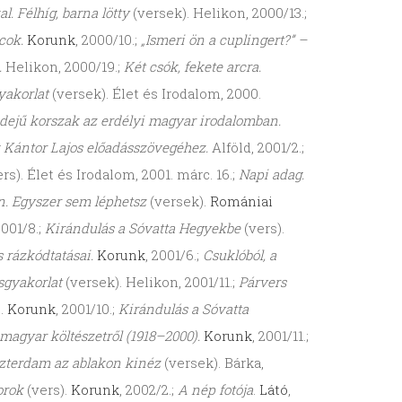
al. Félhíg, barna lötty
(versek). Helikon, 2000/13.;
rcok.
Korunk
, 2000/10.;
„Ismeri ön a cuplingert?” –
.
Helikon, 2000/19.;
Két csók, fekete arcra.
gyakorlat
(versek). Élet és Irodalom, 2000.
dejű korszak az erdélyi magyar irodalomban.
 Kántor Lajos előadásszövegéhez.
Alföld, 2001/2.;
ers). Élet és Irodalom, 2001. márc. 16.;
Napi adag.
. Egyszer sem léphetsz
(versek).
Romániai
001/8.;
Kirándulás a Sóvatta Hegyekbe
(vers).
s rázkódtatásai.
Korunk
, 2001/6.;
Csuklóból, a
ásgyakorlat
(versek). Helikon, 2001/11.;
Párvers
).
Korunk
, 2001/10.;
Kirándulás a Sóvatta
 magyar költészetről (1918–2000).
Korunk
, 2001/11.;
szterdam az ablakon kinéz
(versek). Bárka,
orok
(vers).
Korunk
, 2002/2.;
A nép fotója
.
Látó
,