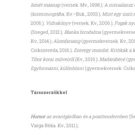
Ismét másnap
(versek. Mv., 1998.);
A nonsalansz 
(kismonográfia. Kv.–Buk., 2003.);
Mint egy úszó 
2006.);
Vidrakönyv
(versek. Kv., 2006.);
Fogak n
(Szeged, 2012.);
Blanka birodalma
(gyermekversek.
Kv., 2014.);
Álomfarsang
(gyermekversek. Kv., 201
Csíkszereda, 2016.);
Ezeregy mondat. Kritikák a k
Tibor korai műveiről
(Kv., 2019.);
Madárábécé
(gy
Egyformázni, különbözni
(gyermekversek. Csíks
Társszerzőkkel
Humor
az avantgárdban és a posztmodernben
(Se
Varga Réka. Kv., 2011.);