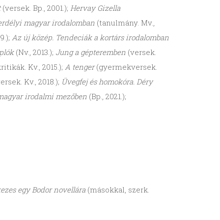
t
(versek. Bp., 2001.);
Hervay Gizella
erdélyi magyar irodalomban
(tanulmány. Mv.,
9.);
Az új közép. Tendeciák a kortárs irodalomban
aplók
(Nv., 2013.);
Jung a gépteremben
(versek.
tikák. Kv., 2015.);
A tenger
(gyermekversek.
rsek. Kv., 2018.);
Üvegfej és homokóra. Déry
 magyar irodalmi mezőben
(Bp., 2021.);
kezes egy Bodor novellára
(másokkal, szerk.