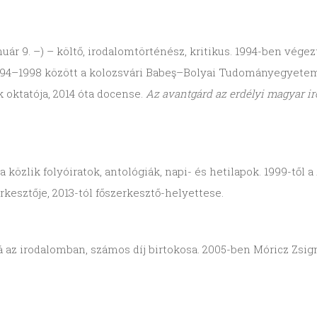
uár 9. –) – költő, irodalomtörténész, kritikus. 1994-ben vége
94–1998 között a kolozsvári Babeş–Bolyai Tudományegyetem 
ktatója, 2014 óta docense.
Az avantgárd az erdélyi magyar i
a közlik folyóiratok, antológiák, napi- és hetilapok. 1999-től a
rkesztője, 2013-tól főszerkesztő-helyettese.
á az irodalomban, számos díj birtokosa. 2005-ben Móricz Zsi