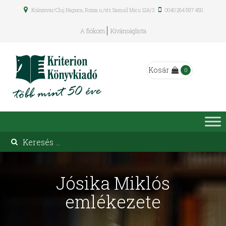
Kolozsvár/Cluj Napoca, Rózsa u./str. Samuil Micu 12A/3
0040 264 597 450
A fiókom
Kívánságlista
Kosár
0
Jósika Miklós
emlékezete