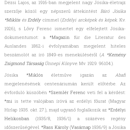
Dézsi Lajos, az 1916-ban megjelent nagy Jósika-életrajz
szerzője közöl egy népszerű áttekintést
Báró Jósika
*Miklós
és
Erdély
címmel (
Erdélyi arcképek és képek.
Kv.
1926), s Lővy Ferenc ismertet egy elfelejtett Jósika-
dokumentumot: a
*Magazin
für die Literatur des
Auslandes 1862-i évfolyamában megjelent hiteles
beszámolót az író 1849-es meneküléséről (
A
*Kemény
Zsigmond Társaság
Ünnepi Könyve.
Mv. 1929. 96104.).
Jósika
*Miklós
életműve igazán az
Abafi
megjelenésének centenáriumán került előtérbe. Az
évforduló küszöbén
*Szemlér Ferenc
veti fel a kérdést:
*mi
is tette valójában íróvá az erdélyi főurat (Magyar
Hírlap 1935. okt. 27.), majd ugyanő foglalkozik az
*Erdélyi
Helikonban
(1935/8, 1936/1) a százéves regény
időszerűségével.
*Rass Károly
(
Vasárnap
1936/9) a Jósika