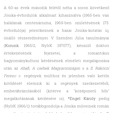
A 60-as évek második felétől néha a soron következő
Jósika-évfordulók alkalmait kihasználva (1965-ben van
halálának centenáriuma, 1969-ben születésének 175.
évfordulója) jelentkeznek a hazai Jósika-kutatás új,
önálló részeredményei. V. Szendrei Júlia tanulmányai
(
Korunk
1965/2; NyIrK 197077), készülő doktori
értekezésének fejezetei, a romantikus
hagyománykultusz kérdésének elméleti megalapozása
után az
Abafi, A csehek Magyarországon
s a
II. Rákóczi
Ferenc
c. regények múlthoz és jelenhez való kettős
kötődését elemzik ki a regények szerkezetéből,
emberábrázolásából (kitérve a "középszerű hős"
megalkotásának kérdésére is),
*Engel Károly
pedig
(NyIrK 1966/1) továbbgondolja a Jósika műveinek román