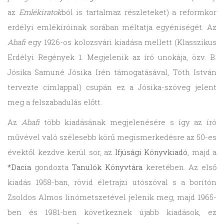
az
Emlékiratok
ból is tartalmaz részleteket) a reformkor
erdélyi emlékíróinak sorában méltatja egyéniségét. Az
Abafi
egy 1926-os kolozsvári kiadása mellett (Klasszikus
Erdélyi Regények 1. Megjelenik az író unokája, özv. B.
Jósika Samuné Jósika Irén támogatásával, Tóth István
tervezte címlappal) csupán ez a Jósika-szöveg jelent
meg a felszabadulás előtt.
Az
Abafi
több kiadásának megjelenésére s így az író
művével való szélesebb körű megismerkedésre az 50-es
évektől kezdve kerül sor, az
Ifjúsági Könyvkiadó
, majd a
*Dacia
gondozta
Tanulók Könyvtára
keretében. Az első
kiadás 1958-ban, rövid életrajzi utószóval s a borítón
Zsoldos Almos linómetszetével jelenik meg, majd 1965-
ben és 1981-ben következnek újabb kiadások, ez