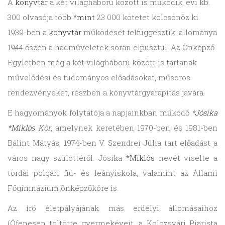
A
könyvtár
a két világháború között is működik, évi kb.
300 olvasója több
*mint
23 000 kötetet kölcsönöz ki.
1939-ben a
könyvtár
működését felfüggesztik, állománya
1944 őszén a hadműveletek során elpusztul. Az Önképző
Egyletben még a két világháború között is tartanak
művelődési és tudományos előadásokat, műsoros
rendezvényeket, részben a könyvtárgyarapítás javára.
E hagyományok folytatója a napjainkban működő
*Jósika
*Miklós
Kör
, amelynek keretében 1970-ben és 1981-ben
Bálint Mátyás, 1974-ben V. Szendrei Júlia tart előadást a
város nagy szülöttéről. Jósika
*Miklós
nevét viselte a
tordai polgári fiú- és leányiskola, valamint az Állami
Főgimnázium önképzőköre is.
Az író életpályájának más erdélyi állomásaihoz
(Ófenesen töltötte gyermekéveit, a Kolozsvári Piarista