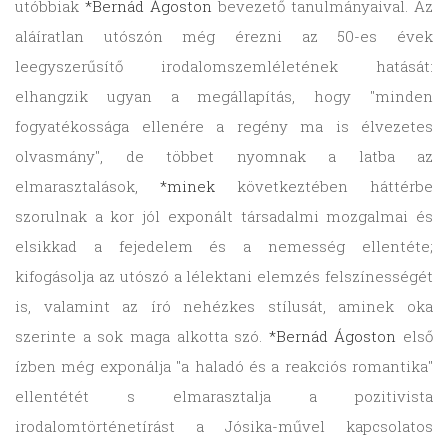
utóbbiak
*Bernád Ágoston
bevezető tanulmányaival. Az
aláíratlan utószón még érezni az 50-es évek
leegyszerűsítő irodalomszemléletének hatását:
elhangzik ugyan a megállapítás, hogy "minden
fogyatékossága ellenére a regény ma is élvezetes
olvasmány", de többet nyomnak a latba az
elmarasztalások,
*minek
következtében háttérbe
szorulnak a kor jól exponált társadalmi mozgalmai és
elsikkad a fejedelem és a nemesség ellentéte;
kifogásolja az utószó a lélektani elemzés felszínességét
is, valamint az író nehézkes stílusát, aminek oka
szerinte a sok maga alkotta szó.
*Bernád Ágoston
első
ízben még exponálja "a haladó és a reakciós romantika"
ellentétét s elmarasztalja a pozitivista
irodalomtörténetírást a Jósika-művel kapcsolatos