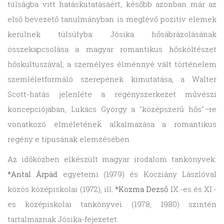
túlságba vitt hatáskutatásáért, később azonban már az
első bevezető tanulmányban is meglévő pozitív elemek
kerülnek túlsúlyba: Jósika hősábrázolásának
összekapcsolása a magyar romantikus hősköltészet
hőskultuszával, a személyes élménnyé vált történelem
szemléletformáló szerepének kimutatása, a Walter
Scott-hatás jelenléte a regényszerkezet művészi
koncepciójában, Lukács György a "középszerű hős"
–
re
vonatkozó elméletének alkalmazása a romantikus
regény e típusának elemzésében.
Az időközben elkészült magyar irodalom tankönyvek:
*Antal Árpád
egyetemi (1979) és Kocziány Lászlóval
közös középiskolai (1972), ill.
*Kozma Dezső
IX.-es és XI.-
es középiskolai tankönyvei (1978, 1980) szintén
tartalmaznak Jósika-fejezetet.