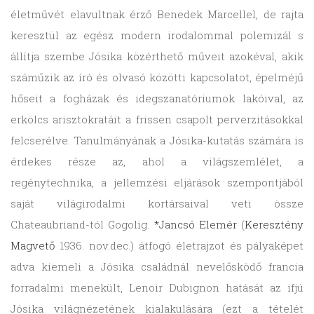
életművét elavultnak érző Benedek Marcellel, de rajta
keresztül az egész modern irodalommal polemizál s
állítja szembe Jósika közérthető műveit azokéval, akik
száműzik az író és olvasó közötti kapcsolatot, épelméjű
hőseit a fogházak és idegszanatóriumok lakóival, az
erkölcs arisztokratáit a frissen csapolt perverzitásokkal
felcserélve. Tanulmányának a Jósika-kutatás számára is
érdekes része az, ahol a világszemlélet, a
regénytechnika, a jellemzési eljárások szempontjából
saját világirodalmi kortársaival veti össze
Chateaubriand-tól Gogolig.
*Jancsó Elemér
(
Keresztény
Magvető
1936. nov.dec.) átfogó életrajzot és pályaképet
adva kiemeli a Jósika családnál nevelősködő francia
forradalmi menekült, Lenoir Dubignon hatását az ifjú
Jósika világnézetének kialakulására (ezt a tételét