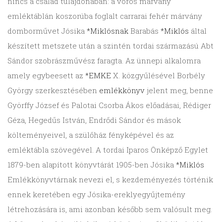
nincs a család tulajdonában: a vörös márvány
emléktáblán koszorúba foglalt carrarai fehér márvány
domborművet Jósika
*Miklósnak
Barabás
*Miklós
által
készített metszete után a szintén tordai származású Abt
Sándor szobrászművész faragta. Az ünnepi alkalomra
amely egybeesett az
*EMKE
X. közgyűlésével Borbély
György szerkesztésében
emlékkönyv
jelent meg, benne
Györffy József és Palotai Csorba Ákos előadásai, Rédiger
Géza, Hegedűs István, Endrődi Sándor és mások
költeményeivel, a szülőház fényképével és az
emléktábla szövegével. A tordai Iparos Önképző Egylet
1879-ben alapított könyvtárát 1905-ben Jósika
*Miklós
Emlékkönyvtárnak nevezi el, s kezdeményezés történik
ennek keretében egy Jósika-ereklyegyűjtemény
létrehozására is, ami azonban később sem valósult meg.