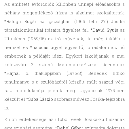
Az említett évfordulók különben ünnepi előadásokra s
néhány megemlékező írásra is alkalmat szolgáltattak:
*Balogh Edgár
az Igazságban (1965. febr. 27.) Jósika
társadalomkritikai írásaira figyeltet fel,
*Dávid Gyula
az
Utunkban (1969/15) az író művének, de még inkább a
nemzet és
*haladás
ügyét egyesítő, forradalomhoz hű
embernek a példáját idézi. Egykori iskolájának, a mai
kolozsvári 3. számú MatematikaFizika Líceumnak
*Hajnal
c. diáklapjában (1975/3) Benedek Ildikó
tanulmánya s a szülőházáról készült múlt század végi
rajz reprodukciója jelenik meg. Ugyancsak 1975-ben
készült el
*Suba László
szobrászművész Jósika-fejszobra
is.
Külön érdekessége az utóbbi évek Jósika-kultuszának
egy színházi esemény:
*Dehel Gábor
színpadra dolgozta