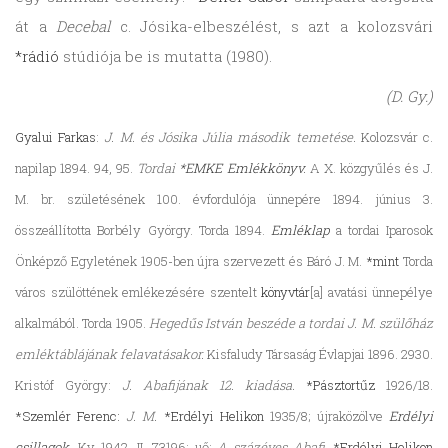
át a
Decebal
c. Jósika-elbeszélést, s azt a kolozsvári
*rádió
stúdiója be is mutatta (1980).
(D. Gy.)
Gyalui Farkas
:
J. M. és Jósika Júlia második temetése.
Kolozsvár c.
napilap 1894. 94, 95.
Tordai
*EMKE
Emlékkönyv
.
A X. közgyűlés és J.
M. br. születésének 100. évfordulója ünnepére 1894. június 3.
összeállította Borbély György. Torda 1894.
Emléklap
a tordai Iparosok
Önképző Egyletének 1905-ben újra szervezett és Báró J. M.
*mint
Torda
város szülöttének emlékezésére szentelt
könyvtár
[a] avatási ünnepélye
alkalmából. Torda 1905.
Hegedűs István beszéde a tordai J. M. szülőház
emléktáblájának felavatásakor.
Kisfaludy Társaság Évlapjai 1896. 2930.
Kristóf György:
J. Abafijának 12. kiadása.
*Pásztortűz
1926/18.
*Szemlér Ferenc:
J. M.
*Erdélyi Helikon
1935/8; újraközölve
Erdélyi
csillagok
.
Kv. 1942. II. 73196; uő:
A százéves Abafi.
*Erdélyi Helikon