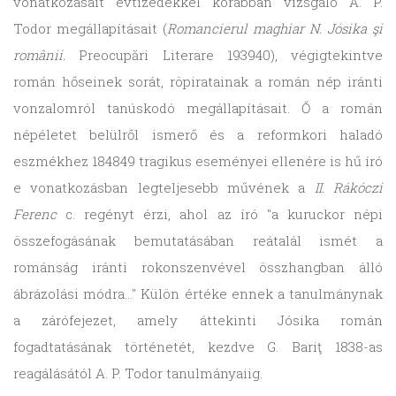
vonatkozásait évtizedekkel korábban vizsgáló A. P.
Todor megállapításait (
Romancierul maghiar N. Jósika şi
românii.
Preocupări Literare 193940), végigtekintve
román hőseinek sorát, röpiratainak a román nép iránti
vonzalomról tanúskodó megállapításait. Ő a román
népéletet belülről ismerő és a reformkori haladó
eszmékhez 184849 tragikus eseményei ellenére is hű író
e vonatkozásban legteljesebb művének a
II. Rákóczi
Ferenc
c. regényt érzi, ahol az író "a kuruckor népi
összefogásának bemutatásában reátalál ismét a
románság iránti rokonszenvével összhangban álló
ábrázolási módra…" Külön értéke ennek a tanulmánynak
a zárófejezet, amely áttekinti Jósika román
fogadtatásának történetét, kezdve G. Bariţ 1838-as
reagálásától A. P. Todor tanulmányaiig.