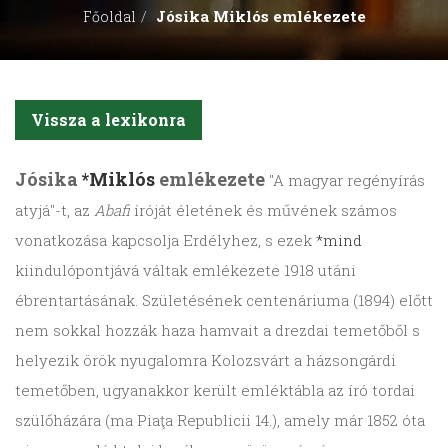
Jósika Miklós emlékezete
Főoldal
Vissza a lexikonra
Jósika
*Miklós
emlékezete
"A magyar regényírás
atyjá"-t, az
Abafi
íróját életének és művének számos
vonatkozása kapcsolja Erdélyhez, s ezek
*mind
kiindulópontjává váltak emlékezete 1918 utáni
ébrentartásának. Születésének centenáriuma (1894) előtt
nem sokkal hozzák haza hamvait a drezdai temetőből s
helyezik örök nyugalomra Kolozsvárt a házsongárdi
temetőben, ugyanakkor került emléktábla az író tordai
szülőházára (ma Piaţa Republicii 14.), amely már 1852 óta