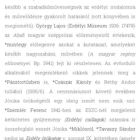
később a szabadkőművességnek az erdélyi irodalomra
és művelődésre gyakorolt hatásáról írott könyvében is
megismétli).
György Lajos
(
Erdélyi Múzeum
1936. 17478)
az
Abafi
magyar szépprózai előzményeiről értekezik,
*mintegy
előlegezve azokat a kutatásait, amelyeket
később nagyszabású művében (
A magyar regény
előzményei.
Bp. 1941) fejt ki részletesen. Az évforduló
alkalmából megemlékező cikkek jelennek meg a
*Pásztortűzben
is,
*Császár Károly
és Réthy Andor
tollából (1936/6). A centenáriumot követő években
Jósika örökségéről egy ideig ismét nem esik szó.
*Szemlér Ferenc
1942-ben az ESZC-nél megjelenő
kétkötetes gyűjtemény
(
Erdélyi csillagok
)
számára ír
összefoglaló esszét Jósika
*Miklósról
,
*Tavaszy Sándor
pedig az
Erdély öröksége
c. sorozat IX. kötetében (amely