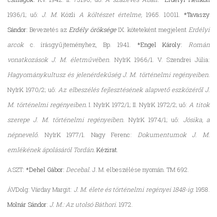
1936/1; uő:
J. M.
Közli
A költészet értelme,
1965. 10011.
*Tavaszy
Sándor:
Bevezetés az
Erdély öröksége
IX. köteteként megjelent
Erdélyi
arcok
c. írásgyűjteményhez, Bp. 1941.
*Engel Károly:
Román
vonatkozások J. M. életművében.
NyIrK 1966/1. V. Szendrei Júlia:
Hagyománykultusz és jelenérdekűség J. M. történelmi regényeiben.
NyIrK 1970/2; uő:
Az elbeszélés fejlesztésének alapvető eszközéről J.
M. történelmi regényeiben.
I. NyIrK 1972/1; II. NyIrK 1972/2; uő:
A titok
szerepe J. M. történelmi regényeiben.
NyIrK 1974/1; uő:
Jósika, a
népnevelő.
NyIrK 1977/1. Nagy Ferenc:
Dokumentumok J. M.
emlékének ápolásáról Tordán.
Kézirat
.
ASZT:
*Dehel Gábor:
Decebal.
J. M. elbeszélése nyomán. TM 692.
ÁVDolg: Várday Margit:
J. M. élete és történelmi regényei 1848-ig.
1958.
Molnár Sándor
:
J. M.: Az utolsó Báthori.
1972.