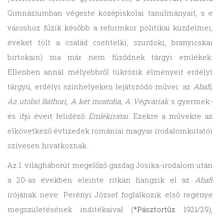
Gimnáziumban végezte középiskolai tanulmányait, s e
városhoz fűzik később a reformkor politikai küzdelmei,
éveket tölt a család csehtelkí, szurdoki, branyicskai
birtokain) ma már nem fűződnek tárgyi emlékek.
Ellenben annál mélyebbről tükrözik élményeit erdélyi
tárgyú, erdélyi színhelyeken lejátszódó művei: az
Abafi,
Az utolsó Báthori, A két mostoha, A Végváriak
s gyermek-
és ifjú éveit felidéző
Emlékiratai.
Ezekre a művekre az
elkövetkező évtizedek romániai magyar irodalomkutatói
szívesen hivatkoznak.
Az I. világháborút megelőző gazdag Jósika-irodalom után
a 20-as években eleinte ritkán hangzik el az
Abafi
írójának neve: Perényi József foglalkozik első regénye
megszületésének indítékaival (
*Pásztortűz
1921/29),